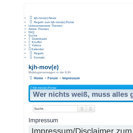
kjh-mov(e)-News
Regeln zum kjh-mov(e)-Portal
Unbeantwortete Themen
Aktive Themen
FAQ
Suche
Downloads
Knuffel
Videos
Kalender
Regeln
Kontakt
kjh-mov(e)
Multiorganversagen in der KJH
Home
Forum
Impressum
Kjh-mov(e)-Portal
Wer nichts weiß, muss alles
Suche
Erweiterte Suche
Impressum
Impressum/Disclaimer zu