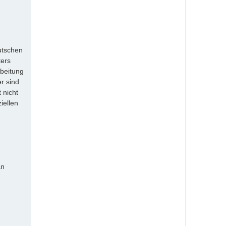
utschen
ters
rbeitung
r sind
 nicht
iellen
an