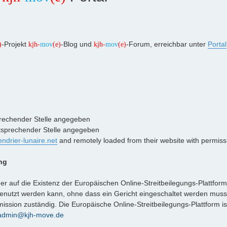
-Projekt
-Blog und
-Forum, erreichbar unter
Portal
)
kjh-
mov
(e)
kjh-
mov
(e)
prechender Stelle angegeben
ntsprechender Stelle angegeben
endrier-lunaire.net
and remotely loaded from their website with permiss
ng
er auf die Existenz der Europäischen Online-Streitbeilegungs-Plattform
n genutzt werden kann, ohne dass ein Gericht eingeschaltet werden muss
ission zuständig. Die Europäische Online-Streitbeilegungs-Plattform is
admin@kjh-move.de