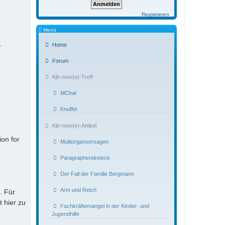
Registrieren
Menü
.
Home
Forum
Kjh-mov(e)-Treff
MChat
Knuffel
Kjh-mov(e)-Artikel
ion for
Multiorganversagen
Paragraphendreieck
Der Fall der Familie Bergmann
Arm und Reich
. Für
t hier zu
Fachkräftemangel in der Kinder- und
Jugendhilfe