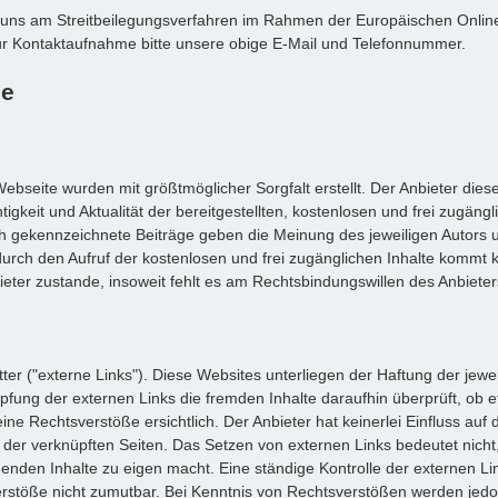
nd, uns am Streitbeilegungsverfahren im Rahmen der Europäischen Onlin
 zur Kontaktaufnahme bitte unsere obige E-Mail und Telefonnummer.
se
ebseite wurden mit größtmöglicher Sorgfalt erstellt. Der Anbieter dies
gkeit und Aktualität der bereitgestellten, kostenlosen und frei zugängl
ch gekennzeichnete Beiträge geben die Meinung des jeweiligen Autors 
durch den Aufruf der kostenlosen und frei zugänglichen Inhalte kommt k
ter zustande, insoweit fehlt es am Rechtsbindungswillen des Anbieter
er ("externe Links"). Diese Websites unterliegen der Haftung der jewei
üpfung der externen Links die fremden Inhalte daraufhin überprüft, ob 
 Rechtsverstöße ersichtlich. Der Anbieter hat keinerlei Einfluss auf 
e der verknüpften Seiten. Das Setzen von externen Links bedeutet nicht
genden Inhalte zu eigen macht. Eine ständige Kontrolle der externen Lin
erstöße nicht zumutbar. Bei Kenntnis von Rechtsverstößen werden jed