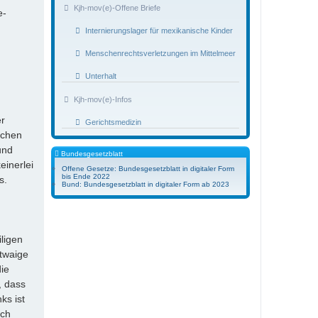
Kjh-mov(e)-Offene Briefe
e-
Internierungslager für mexikanische Kinder
Menschenrechtsverletzungen im Mittelmeer
Unterhalt
Kjh-mov(e)-Infos
er
Gerichtsmedizin
ichen
und
Bundesgesetzblatt
einerlei
Offene Gesetze: Bundesgesetzblatt in digitaler Form
bis Ende 2022
s.
Bund: Bundesgesetzblatt in digitaler Form ab 2023
ligen
etwaige
die
, dass
ks ist
och