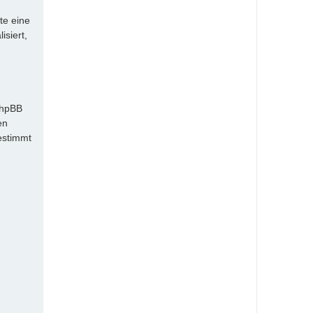
te eine
isiert,
phpBB
en
estimmt