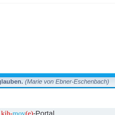
 glauben.
(Marie von Ebner-Eschenbach)
m
kjh-
mov
(e)
-Portal