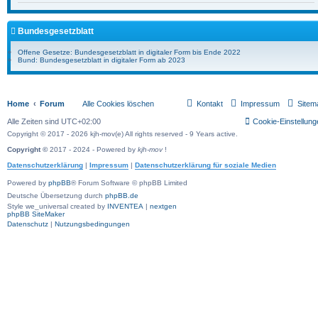
Bundesgesetzblatt
Offene Gesetze: Bundesgesetzblatt in digitaler Form bis Ende 2022
Bund: Bundesgesetzblatt in digitaler Form ab 2023
Home
Forum
Alle Cookies löschen
Kontakt
Impressum
Sitem
Alle Zeiten sind
UTC+02:00
Cookie-Einstellung
Copyright © 2017 - 2026 kjh-mov(e) All rights reserved - 9 Years active.
Copyright ©
2017 - 2024 - Powered by
kjh-mov
!
Datenschutzerklärung
|
Impressum
|
Datenschutzerklärung für soziale Medien
Powered by
phpBB
® Forum Software © phpBB Limited
Deutsche Übersetzung durch
phpBB.de
Style we_universal created by
INVENTEA
|
nextgen
phpBB SiteMaker
Datenschutz
|
Nutzungsbedingungen