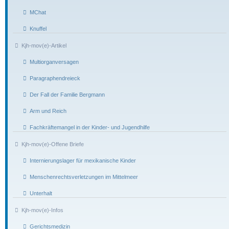
MChat
Knuffel
Kjh-mov(e)-Artikel
Multiorganversagen
Paragraphendreieck
Der Fall der Familie Bergmann
Arm und Reich
Fachkräftemangel in der Kinder- und Jugendhilfe
Kjh-mov(e)-Offene Briefe
Internierungslager für mexikanische Kinder
Menschenrechtsverletzungen im Mittelmeer
Unterhalt
Kjh-mov(e)-Infos
Gerichtsmedizin