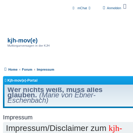
mChat
Anmelden
kjh-mov(e)
Multiorganversagen in der KJH
Home
Forum
Impressum
Kjh-mov(e)-Portal
Wer nichts weiß, muss alles
glauben.
(Marie von Ebner-
Eschenbach)
Impressum
Impressum/Disclaimer zum
kjh-