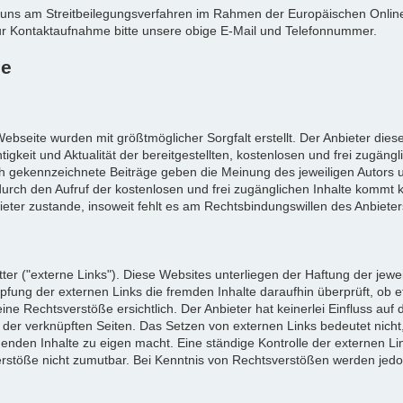
nd, uns am Streitbeilegungsverfahren im Rahmen der Europäischen Onlin
 zur Kontaktaufnahme bitte unsere obige E-Mail und Telefonnummer.
se
ebseite wurden mit größtmöglicher Sorgfalt erstellt. Der Anbieter dies
gkeit und Aktualität der bereitgestellten, kostenlosen und frei zugängl
ch gekennzeichnete Beiträge geben die Meinung des jeweiligen Autors 
durch den Aufruf der kostenlosen und frei zugänglichen Inhalte kommt k
ter zustande, insoweit fehlt es am Rechtsbindungswillen des Anbieter
er ("externe Links"). Diese Websites unterliegen der Haftung der jewei
üpfung der externen Links die fremden Inhalte daraufhin überprüft, ob 
 Rechtsverstöße ersichtlich. Der Anbieter hat keinerlei Einfluss auf 
e der verknüpften Seiten. Das Setzen von externen Links bedeutet nicht
genden Inhalte zu eigen macht. Eine ständige Kontrolle der externen Lin
erstöße nicht zumutbar. Bei Kenntnis von Rechtsverstößen werden jed