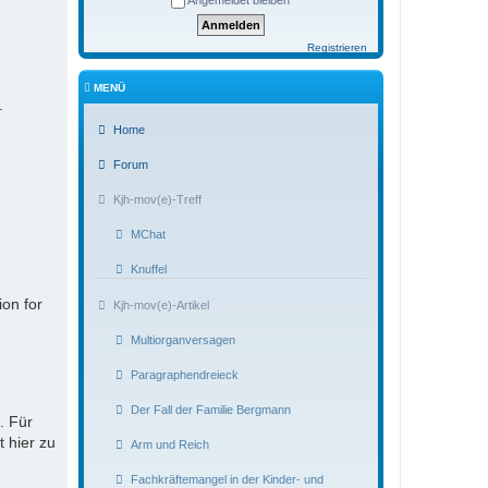
Angemeldet bleiben
Registrieren
MENÜ
.
Home
Forum
Kjh-mov(e)-Treff
MChat
Knuffel
ion for
Kjh-mov(e)-Artikel
Multiorganversagen
Paragraphendreieck
Der Fall der Familie Bergmann
. Für
t hier zu
Arm und Reich
Fachkräftemangel in der Kinder- und