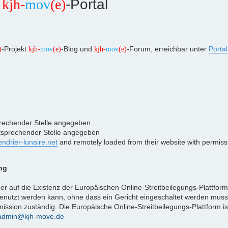
m
kjh-
mov
(e)
-Portal
-Projekt
-Blog und
-Forum, erreichbar unter
Portal
)
kjh-
mov
(e)
kjh-
mov
(e)
prechender Stelle angegeben
ntsprechender Stelle angegeben
endrier-lunaire.net
and remotely loaded from their website with permiss
ng
er auf die Existenz der Europäischen Online-Streitbeilegungs-Plattform
n genutzt werden kann, ohne dass ein Gericht eingeschaltet werden muss
ission zuständig. Die Europäische Online-Streitbeilegungs-Plattform is
admin@kjh-move.de