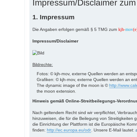
Impressum/Disclaimer zu
1. Impressum
Die Angaben erfolgen gemäß § 5 TMG zum
kjh-
mov
(e
Impressum/Disclaimer
Bildrechte:
Fotos: © kjh-mov, externe Quellen werden an ents
Grafiken: © kjh-mov, externe Quellen werden an e
The dynamic image of the moon is ©
http://www.cal
the moon extension.
Hinweis gemäß Online-Streitbeilegungs-Verordnu
Nach geltendem Recht sind wir verpflichtet, Verbrauch
hinzuweisen, die für die Beilegung von Streitigkeite
die Einrichtung der Plattform ist die Europäische Komm
finden:
http://ec.europa.eu/odr
. Unsere E-Mail lautet: