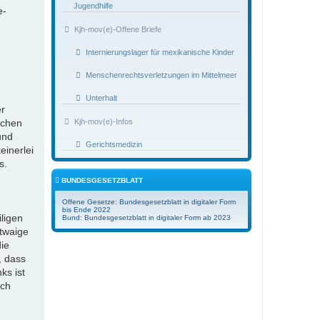
Jugendhilfe
e-
Kjh-mov(e)-Offene Briefe
Internierungslager für mexikanische Kinder
Menschenrechtsverletzungen im Mittelmeer
Unterhalt
er
ichen
Kjh-mov(e)-Infos
und
Gerichtsmedizin
einerlei
s.
BUNDESGESETZBLATT
Offene Gesetze: Bundesgesetzblatt in digitaler Form
bis Ende 2022
ligen
Bund: Bundesgesetzblatt in digitaler Form ab 2023
etwaige
die
, dass
ks ist
och