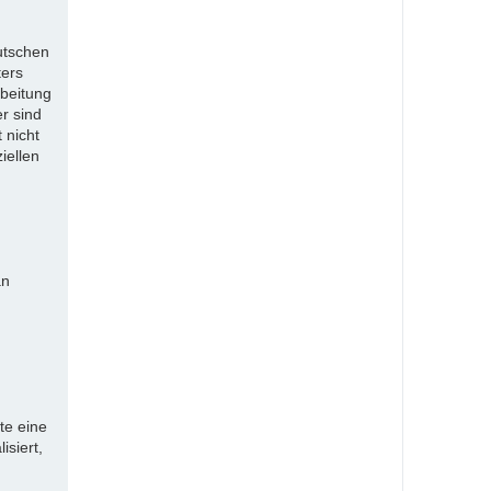
utschen
ters
rbeitung
r sind
 nicht
iellen
an
te eine
isiert,