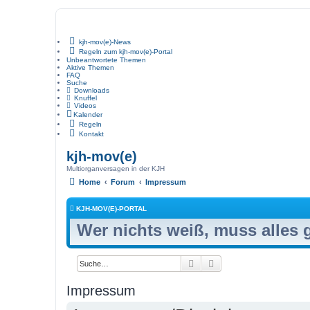
kjh-mov(e)-News
Regeln zum kjh-mov(e)-Portal
Unbeantwortete Themen
Aktive Themen
FAQ
Suche
Downloads
Knuffel
Videos
Kalender
Regeln
Kontakt
kjh-mov(e)
Multiorganversagen in der KJH
Home
Forum
Impressum
KJH-MOV(E)-PORTAL
Wer nichts weiß, muss alles
Suche
Erweiterte Suche
Impressum