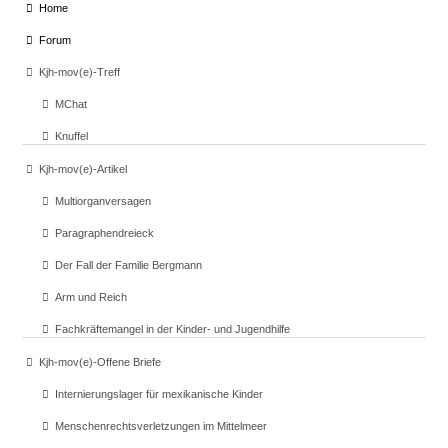
Home
Forum
Kjh-mov(e)-Treff
MChat
Knuffel
Kjh-mov(e)-Artikel
Multiorganversagen
Paragraphendreieck
Der Fall der Familie Bergmann
Arm und Reich
Fachkräftemangel in der Kinder- und Jugendhilfe
Kjh-mov(e)-Offene Briefe
Internierungslager für mexikanische Kinder
Menschenrechtsverletzungen im Mittelmeer