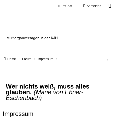
mChat
Anmelden
kjh-mov(e)
Multiorganversagen in der KJH
Home
Forum
Impressum
Kjh-mov(e)-Portal
Wer nichts weiß, muss alles
glauben.
(Marie von Ebner-
Eschenbach)
Impressum