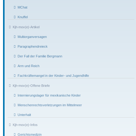
MChat
Knuffel
Kjh-mov(e)-Artikel
Multiorganversagen
Paragraphendreieck
Der Fall der Familie Bergmann
Arm und Reich
Fachkräftemangel in der Kinder- und Jugendhilfe
Kjh-mov(e)-Offene Briefe
Internierungslager für mexikanische Kinder
Menschenrechtsverletzungen im Mittelmeer
Unterhalt
Kjh-mov(e)-Infos
Gerichtsmedizin