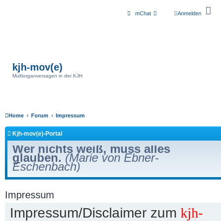
mChat
Anmelden
kjh-mov(e)
Multiorganversagen in der KJH
Home
Forum
Impressum
Kjh-mov(e)-Portal
Wer nichts weiß, muss alles
glauben.
(Marie von Ebner-
Eschenbach)
Impressum
Impressum/Disclaimer zum
kjh-