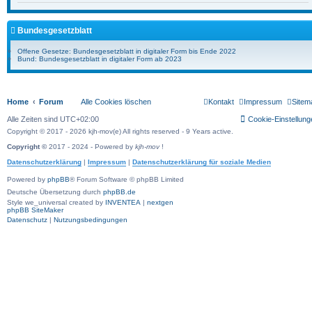
Bundesgesetzblatt
Offene Gesetze: Bundesgesetzblatt in digitaler Form bis Ende 2022
Bund: Bundesgesetzblatt in digitaler Form ab 2023
Home
Forum
Alle Cookies löschen
Kontakt
Impressum
Sitem
Alle Zeiten sind
UTC+02:00
Cookie-Einstellung
Copyright © 2017 - 2026 kjh-mov(e) All rights reserved - 9 Years active.
Copyright ©
2017 - 2024 - Powered by
kjh-mov
!
Datenschutzerklärung
|
Impressum
|
Datenschutzerklärung für soziale Medien
Powered by
phpBB
® Forum Software © phpBB Limited
Deutsche Übersetzung durch
phpBB.de
Style we_universal created by
INVENTEA
|
nextgen
phpBB SiteMaker
Datenschutz
|
Nutzungsbedingungen