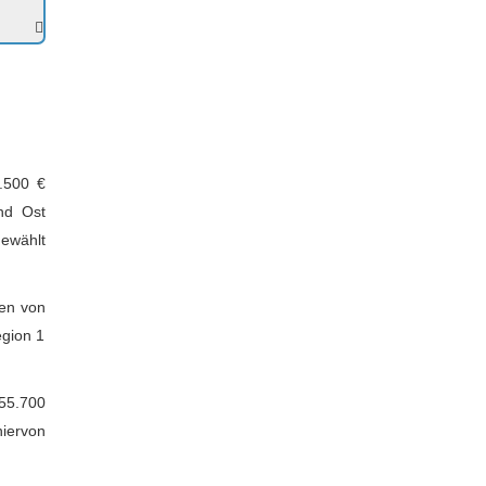
.500 €
nd Ost
ewählt
en von
egion 1
 55.700
hiervon