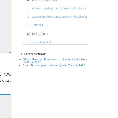
Internierungslager für mexikanische Kinder
Menschenrechtsverletzungen im Mittelmeer
Unterhalt
Kjh-mov(e)-Infos
Gerichtsmedizin
Bundesgesetzblatt
Offene Gesetze: Bundesgesetzblatt in digitaler Form
bis Ende 2022
Bund: Bundesgesetzblatt in digitaler Form ab 2023
kel "Wo
Harald