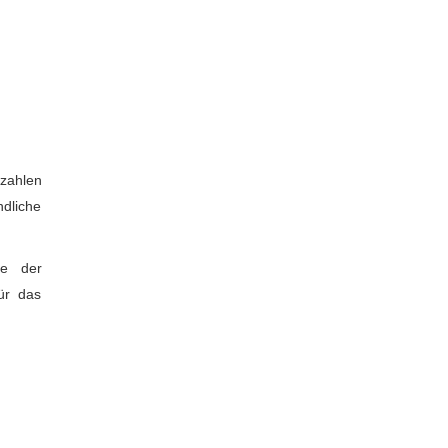
szahlen
ndliche
te der
ür das