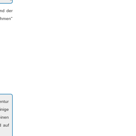
and der
ahmen"
entur
inige
einen
d auf