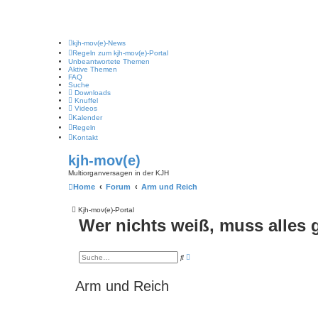
kjh-mov(e)-News
Regeln zum kjh-mov(e)-Portal
Unbeantwortete Themen
Aktive Themen
FAQ
Suche
Downloads
Knuffel
Videos
Kalender
Regeln
Kontakt
kjh-mov(e)
Multiorganversagen in der KJH
Home
Forum
Arm und Reich
Kjh-mov(e)-Portal
Wer nichts weiß, muss alles
E
S
r
u
w
c
e
h
Arm und Reich
i
e
t
e
r
t