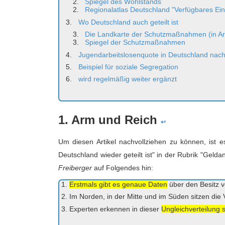
Spiegel des Wohlstands
Regionalatlas Deutschland "Verfügbares Ei
Wo Deutschland auch geteilt ist
Die Landkarte der Schutzmaßnahmen (in Ar
Spiegel der Schutzmaßnahmen
Jugendarbeitslosenquote in Deutschland nac
Beispiel für soziale Segregation
wird regelmäßig weiter ergänzt
1. Arm und Reich
↩
Um diesen Artikel nachvollziehen zu können, ist e
Deutschland wieder geteilt ist" in der Rubrik "Gel
Freiberger
auf Folgendes hin:
Erstmals gibt es genaue Daten
über den Besitz v
Im Norden, in der Mitte und im Süden sitzen di
Experten erkennen in dieser
Ungleichverteilung s