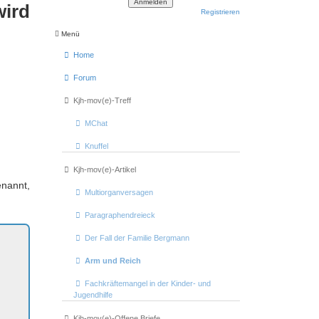
wird
Registrieren
Menü
Home
Forum
Kjh-mov(e)-Treff
MChat
Knuffel
Kjh-mov(e)-Artikel
nannt,
Multiorganversagen
Paragraphendreieck
Der Fall der Familie Bergmann
Arm und Reich
Fachkräftemangel in der Kinder- und
Jugendhilfe
Kjh-mov(e)-Offene Briefe