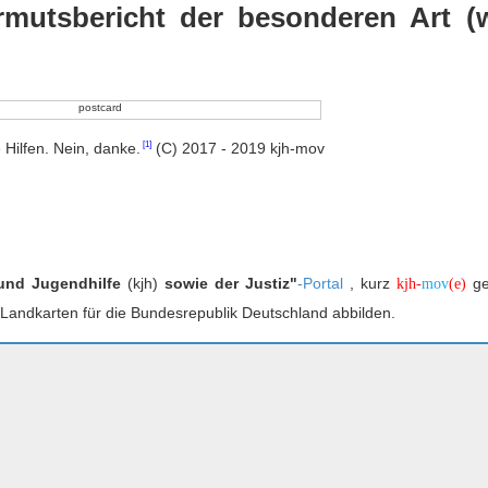
Armutsbericht der besonderen Art (
 Hilfen. Nein, danke.
(C) 2017 - 2019 kjh-mov
 und Jugendhilfe
(kjh)
sowie der Justiz"
-Portal
, kurz
ge
kjh-
mov
(e)
n Landkarten für die Bundesrepublik Deutschland abbilden.