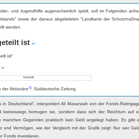
inder- und Jugendhilfe augenscheinlich spielt, soll im Folgenden anh
hlstands" sowie der daraus abgeleiteten "Landkarte der Schutzmaßn
llt werden.
teilt ist
↩
lt ist"
e
↩
 der Aktionäre
, Süddeutsche Zeitung
s in Deutschland", interpretiert Ali Masarwah von der Fonds-Ratingag
nd keineswegs homogen sei, sondern dass sich der Reichtum auf e
n manchen Gegenden praktisch kein Geld angelegt haben. Es gibt 
 und Vermögen, wie der Vergleich mit der Grafik zeigt: Nur wer Gel
r Fonds investieren.