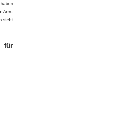
 haben
r Arm-
 steht
 für