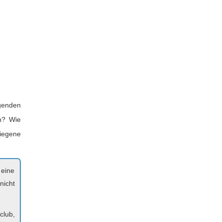
genden
n? Wie
tiegene
 eine
nicht
club,