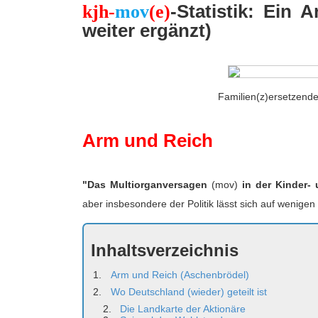
-Statistik: Ein 
kjh-
mov
(e)
e
S
u
weiter ergänzt)
c
h
e
Familien(z)ersetzende
Arm und Reich
"Das Multiorganversagen
(mov)
in der Kinder-
aber insbesondere der Politik lässt sich auf wenige
Inhaltsverzeichnis
Arm und Reich (Aschenbrödel)
Wo Deutschland (wieder) geteilt ist
Die Landkarte der Aktionäre