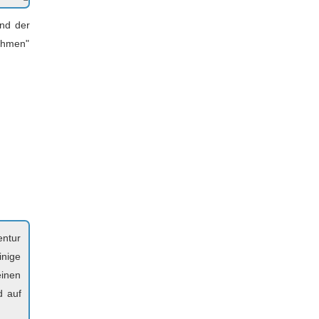
and der
ahmen"
entur
inige
einen
d auf