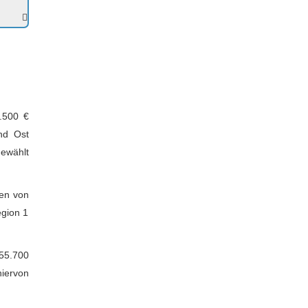
.500 €
nd Ost
ewählt
en von
egion 1
 55.700
hiervon