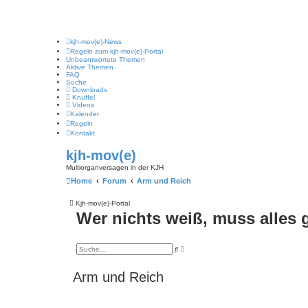
kjh-mov(e)-News
Regeln zum kjh-mov(e)-Portal
Unbeantwortete Themen
Aktive Themen
FAQ
Suche
Downloads
Knuffel
Videos
Kalender
Regeln
Kontakt
kjh-mov(e)
Multiorganversagen in der KJH
Home
Forum
Arm und Reich
Kjh-mov(e)-Portal
Wer nichts weiß, muss alles
E
S
r
u
w
c
e
h
Arm und Reich
i
e
t
e
r
t