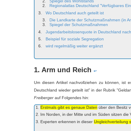
Spiegel des Wohlstands
Regionalatlas Deutschland "Verfügbares Ei
Wo Deutschland auch geteilt ist
Die Landkarte der Schutzmaßnahmen (in Ar
Spiegel der Schutzmaßnahmen
Jugendarbeitslosenquote in Deutschland nac
Beispiel für soziale Segregation
wird regelmäßig weiter ergänzt
1. Arm und Reich
↩
Um diesen Artikel nachvollziehen zu können, ist e
Deutschland wieder geteilt ist" in der Rubrik "Gel
Freiberger
auf Folgendes hin:
Erstmals gibt es genaue Daten
über den Besitz v
Im Norden, in der Mitte und im Süden sitzen di
Experten erkennen in dieser
Ungleichverteilung s