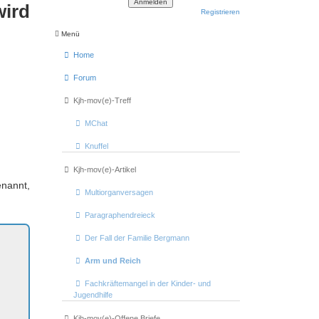
wird
Registrieren
Menü
Home
Forum
Kjh-mov(e)-Treff
MChat
Knuffel
Kjh-mov(e)-Artikel
nannt,
Multiorganversagen
Paragraphendreieck
Der Fall der Familie Bergmann
Arm und Reich
Fachkräftemangel in der Kinder- und
Jugendhilfe
Kjh-mov(e)-Offene Briefe