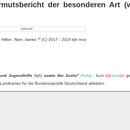
Armutsbericht der besonderen Art (
 Hilfen. Nein, danke.
(C) 2017 - 2019 kjh-mov
 und Jugendhilfe
(kjh)
sowie der Justiz"
-Portal
, kurz
ge
kjh-
mov
(e)
n Landkarten für die Bundesrepublik Deutschland abbilden.