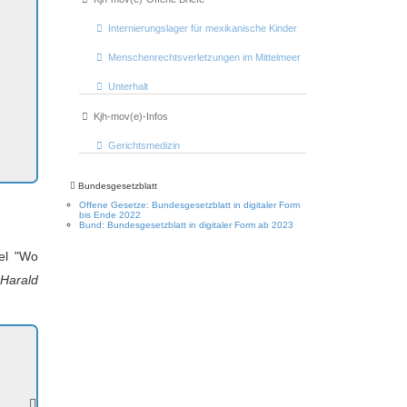
Internierungslager für mexikanische Kinder
Menschenrechtsverletzungen im Mittelmeer
Unterhalt
Kjh-mov(e)-Infos
Gerichtsmedizin
Bundesgesetzblatt
Offene Gesetze: Bundesgesetzblatt in digitaler Form
bis Ende 2022
Bund: Bundesgesetzblatt in digitaler Form ab 2023
kel "Wo
Harald