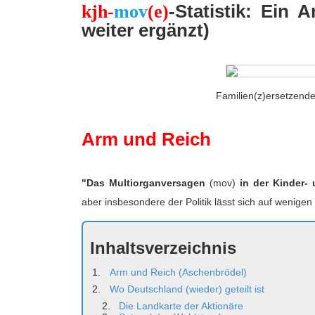
-Statistik: Ein 
kjh-
mov
(e)
e
S
u
weiter ergänzt)
c
h
e
Familien(z)ersetzende
Arm und Reich
"Das Multiorganversagen
(mov)
in der Kinder-
aber insbesondere der Politik lässt sich auf wenige
Inhaltsverzeichnis
Arm und Reich (Aschenbrödel)
Wo Deutschland (wieder) geteilt ist
Die Landkarte der Aktionäre