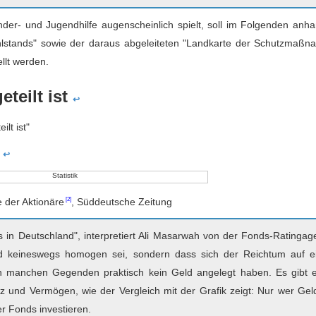
inder- und Jugendhilfe augenscheinlich spielt, soll im Folgenden anh
hlstands" sowie der daraus abgeleiteten "Landkarte der Schutzmaßn
llt werden.
teilt ist
↩
lt ist"
e
↩
 der Aktionäre
, Süddeutsche Zeitung
s in Deutschland", interpretiert Ali Masarwah von der Fonds-Ratingag
nd keineswegs homogen sei, sondern dass sich der Reichtum auf e
n manchen Gegenden praktisch kein Geld angelegt haben. Es gibt 
 und Vermögen, wie der Vergleich mit der Grafik zeigt: Nur wer Gel
r Fonds investieren.