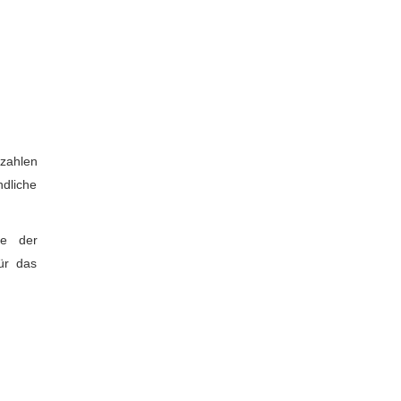
szahlen
ndliche
te der
ür das