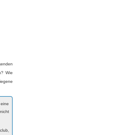
genden
n? Wie
tiegene
 eine
nicht
club,