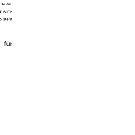
 haben
r Arm-
 steht
 für