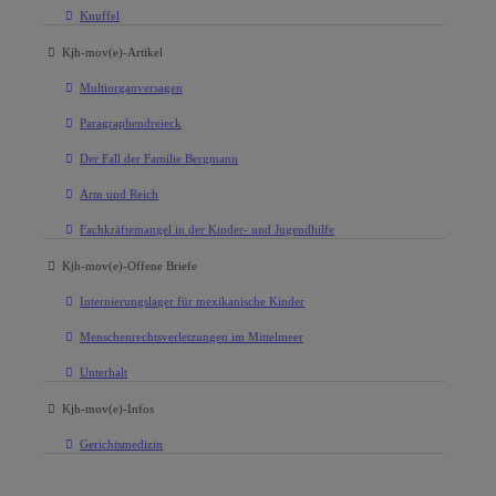
Knuffel
Kjh-mov(e)-Artikel
Multiorganversagen
Paragraphendreieck
Der Fall der Familie Bergmann
Arm und Reich
Fachkräftemangel in der Kinder- und Jugendhilfe
Kjh-mov(e)-Offene Briefe
Internierungslager für mexikanische Kinder
Menschenrechtsverletzungen im Mittelmeer
Unterhalt
Kjh-mov(e)-Infos
Gerichtsmedizin