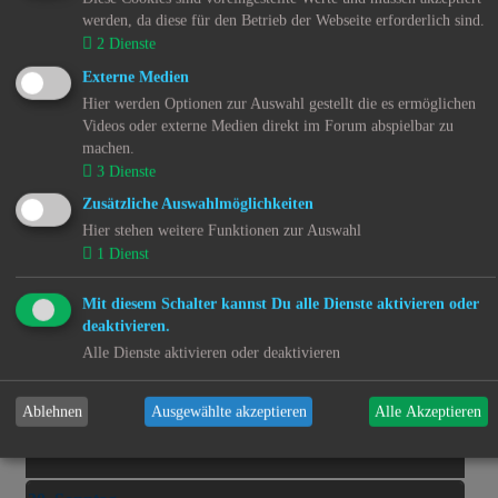
24.
werden, da diese für den Betrieb der Webseite erforderlich sind.
2
Dienste
25. Dienstag
Externe Medien
25.
Hier werden Optionen zur Auswahl gestellt die es ermöglichen
Videos oder externe Medien direkt im Forum abspielbar zu
machen.
26. Mittwoch
3
Dienste
26.
Zusätzliche Auswahlmöglichkeiten
Hier stehen weitere Funktionen zur Auswahl
27. Donnerstag
1
Dienst
27.
Mit diesem Schalter kannst Du alle Dienste aktivieren oder
deaktivieren.
28. Freitag
Alle Dienste aktivieren oder deaktivieren
28.
Ablehnen
Ausgewählte akzeptieren
Alle Akzeptieren
29. Samstag
29.