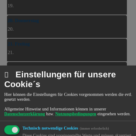
19.
20. Donnerstag
20.
21. Freitag
21.
22. Samstag
Einstellungen für unsere
22.
Cookie´s
23. Sonntag
Hier können die Einstellungen für Cookies vorgenommen werden die evtl.
23.
gesetzt werden.
Allgemeine Hinweise und Informationen können in unserer
Datenschutzerklärung
bzw.
Nutzungsbedingungen
eingesehen werden.
35
Technisch notwendige Cookies
(immer erforderlich)
24. Montag
Diese Cookies sind voreingestellte Werte und müssen akzeptiert