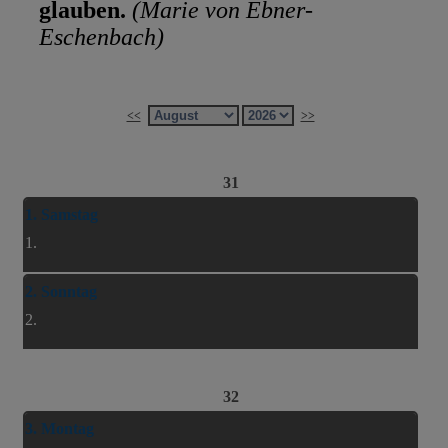
glauben.
(Marie von Ebner-
Eschenbach)
<<
>>
31
1. Samstag
1.
2. Sonntag
2.
32
3. Montag