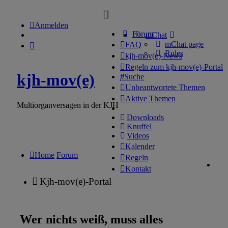
Anmelden
Forum
mChat
mChat page
FAQ
Rules
kjh-mov(e)-News
Regeln zum kjh-mov(e)-Portal
kjh-mov(e)
Suche
Unbeantwortete Themen
Aktive Themen
Multiorganversagen in der KJH
Downloads
Knuffel
Videos
Kalender
Home
Forum
Regeln
Kontakt
Kjh-mov(e)-Portal
Wer nichts weiß, muss alles