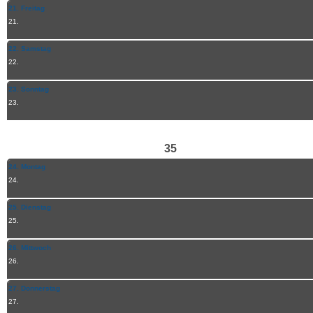
21. Freitag
21.
22. Samstag
22.
23. Sonntag
23.
35
24. Montag
24.
25. Dienstag
25.
26. Mittwoch
26.
27. Donnerstag
27.