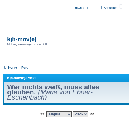
mChat
Anmelden
kjh-mov(e)
Multiorganversagen in der KJH
Home
Forum
Kjh-mov(e)-Portal
Wer nichts weiß, muss alles
glauben.
(Marie von Ebner-
Eschenbach)
<<
>>