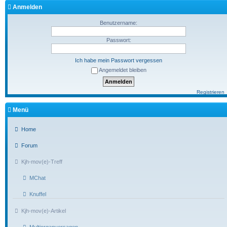
Anmelden
Benutzername:
Passwort:
Ich habe mein Passwort vergessen
Angemeldet bleiben
Registrieren
Menü
Home
Forum
Kjh-mov(e)-Treff
MChat
Knuffel
Kjh-mov(e)-Artikel
Multiorganversagen