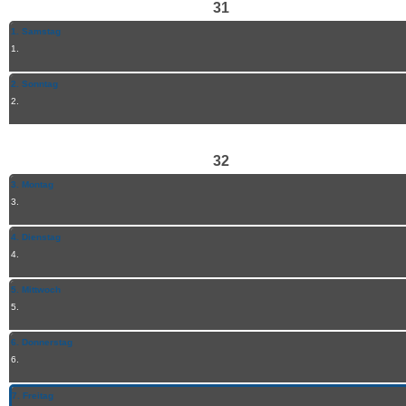
31
1. Samstag
1.
2. Sonntag
2.
32
3. Montag
3.
4. Dienstag
4.
5. Mittwoch
5.
6. Donnerstag
6.
7. Freitag