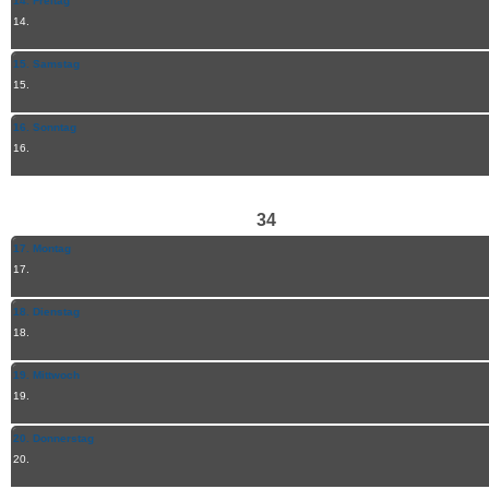
14. Freitag
14.
15. Samstag
15.
16. Sonntag
16.
34
17. Montag
17.
18. Dienstag
18.
19. Mittwoch
19.
20. Donnerstag
20.