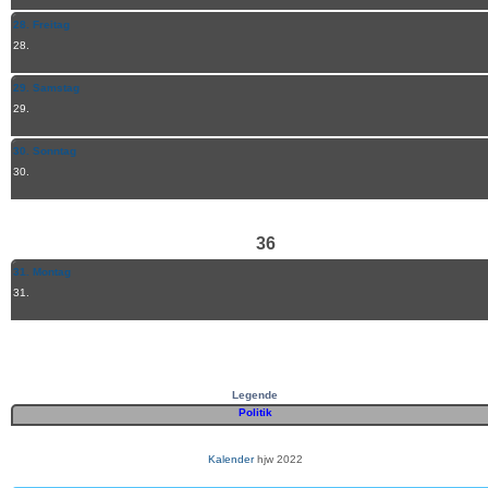
28. Freitag
28.
29. Samstag
29.
30. Sonntag
30.
36
31. Montag
31.
Legende
Politik
Kalender
hjw 2022