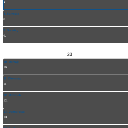
7.
8. Samstag
8.
9. Sonntag
9.
33
10. Montag
10.
11. Dienstag
11.
12. Mittwoch
12.
13. Donnerstag
13.