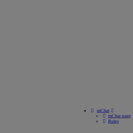
mChat
mChat page
Rules