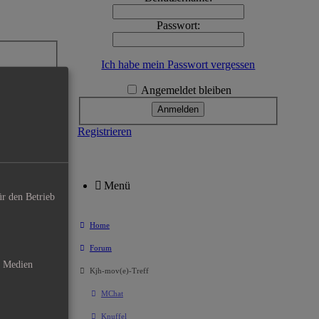
Passwort:
Ich habe mein Passwort vergessen
Angemeldet bleiben
onntag
Registrieren
Menü
ür den Betrieb
Home
Forum
e Medien
Kjh-mov(e)-Treff
MChat
Knuffel