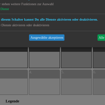
r stehen weitere Funktionen zur Auswahl
Dienst
0.
21.
22.
23.
 diesem Schalter kannst Du alle Dienste aktivieren oder deaktivieren.
e Dienste aktivieren oder deaktivieren
Ausgewählte akzeptieren
Alle
7.
28.
29.
30.
.
4.
5.
6.
Legende