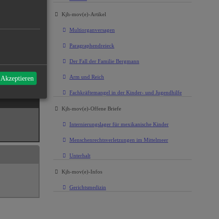
Kjh-mov(e)-Artikel
Multiorganversagen
Paragraphendreieck
Der Fall der Familie Bergmann
Arm und Reich
 Akzeptieren
Fachkräftemangel in der Kinder- und Jugendhilfe
Kjh-mov(e)-Offene Briefe
Internierungslager für mexikanische Kinder
Menschenrechtsverletzungen im Mittelmeer
Unterhalt
Kjh-mov(e)-Infos
Gerichtsmedizin