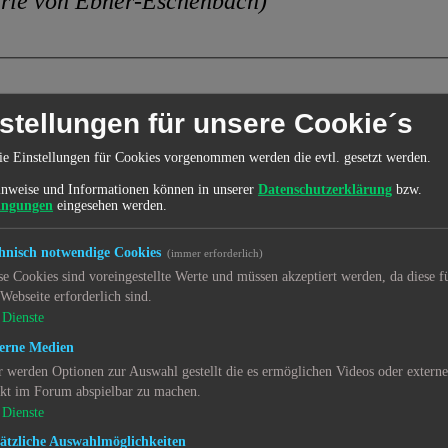
rie von Ebner-Eschenbach)
stellungen für unsere Cookie´s
>>
Donnerstag
Freitag
Samstag
S
ie Einstellungen für Cookies vorgenommen werden die evtl. gesetzt werden.
0.
31.
1.
2.
nweise und Informationen können in unserer
Datenschutzerklärung
bzw.
ingungen
eingesehen werden.
hnisch notwendige Cookies
(immer erforderlich)
se Cookies sind voreingestellte Werte und müssen akzeptiert werden, da diese f
.
7.
9.
 Webseite erforderlich sind.
8.
Dienste
erne Medien
r werden Optionen zur Auswahl gestellt die es ermöglichen Videos oder extern
ekt im Forum abspielbar zu machen.
3.
14.
15.
16.
Dienste
ätzliche Auswahlmöglichkeiten