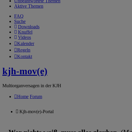
Unbeantwortete Themen
Aktive Themen
FAQ
Suche
Downloads
Knuffel
Videos
Kalender
Regeln
Kontakt
kjh-mov(e)
Multiorganversagen in der KJH
Home
Forum
Kjh-mov(e)-Portal