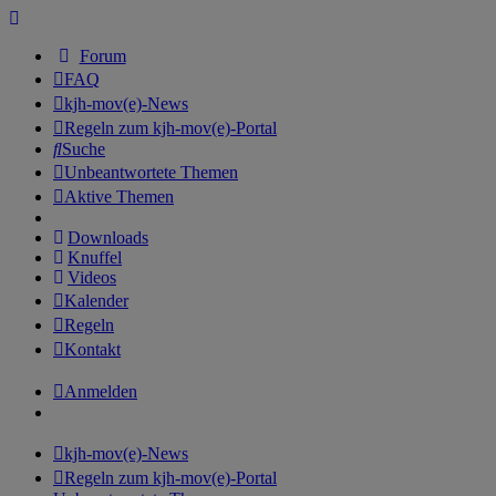
Forum
FAQ
kjh-mov(e)-News
Regeln zum kjh-mov(e)-Portal
Suche
Unbeantwortete Themen
Aktive Themen
Downloads
Knuffel
Videos
Kalender
Regeln
Kontakt
Anmelden
kjh-mov(e)-News
Regeln zum kjh-mov(e)-Portal