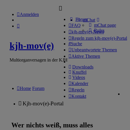
Anmelden
Forum
mChat
mChat page
FAQ
Rules
kjh-mov(e)-News
Regeln zum kjh-mov(e)-Portal
kjh-mov(e)
Suche
Unbeantwortete Themen
Aktive Themen
Multiorganversagen in der KJH
Downloads
Knuffel
Videos
Kalender
Home
Forum
Regeln
Kontakt
Kjh-mov(e)-Portal
Wer nichts weiß, muss alles