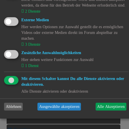
24.
werden, da diese für den Betrieb der Webseite erforderlich sind.
2
Dienste
25. Dienstag
Externe Medien
25.
Hier werden Optionen zur Auswahl gestellt die es ermöglichen
Videos oder externe Medien direkt im Forum abspielbar zu
machen.
26. Mittwoch
3
Dienste
26.
Zusätzliche Auswahlmöglichkeiten
Hier stehen weitere Funktionen zur Auswahl
27. Donnerstag
1
Dienst
27.
Mit diesem Schalter kannst Du alle Dienste aktivieren oder
deaktivieren.
28. Freitag
Alle Dienste aktivieren oder deaktivieren
28.
Ablehnen
Ausgewählte akzeptieren
Alle Akzeptieren
29. Samstag
29.