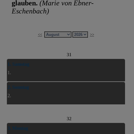
glauben.
(Marie von Ebner-
Eschenbach)
<<
>>
31
1. Samstag
1.
2. Sonntag
2.
32
3. Montag