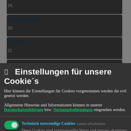
19.
20. Donnerstag
20.
21. Freitag
21.
22. Samstag
Einstellungen für unsere
22.
Cookie´s
23. Sonntag
Hier können die Einstellungen für Cookies vorgenommen werden die evtl.
23.
gesetzt werden.
Allgemeine Hinweise und Informationen können in unserer
Datenschutzerklärung
bzw.
Nutzungsbedingungen
eingesehen werden.
35
Technisch notwendige Cookies
(immer erforderlich)
24. Montag
Diese Cookies sind voreingestellte Werte und müssen akzeptiert