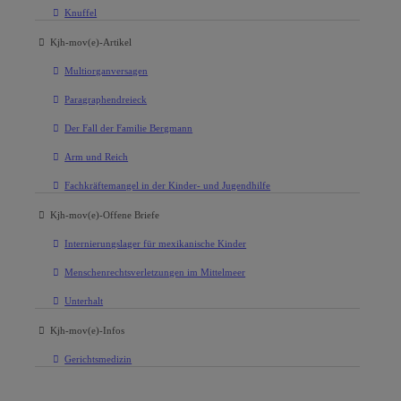
Knuffel
Kjh-mov(e)-Artikel
Multiorganversagen
Paragraphendreieck
Der Fall der Familie Bergmann
Arm und Reich
Fachkräftemangel in der Kinder- und Jugendhilfe
Kjh-mov(e)-Offene Briefe
Internierungslager für mexikanische Kinder
Menschenrechtsverletzungen im Mittelmeer
Unterhalt
Kjh-mov(e)-Infos
Gerichtsmedizin