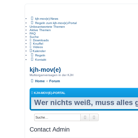
kjh-mov(e)-News
Regeln zum kjh-mov(e)-Portal
Unbeantwortete Themen
Aktive Themen
FAQ
Suche
Downloads
Knuffel
Videos
Kalender
Regeln
Kontakt
kjh-mov(e)
Multiorganversagen in der KJH
Home
Forum
KJH-MOV(E)-PORTAL
Wer nichts weiß, muss alles
Suche
Erweiterte Suche
Contact Admin