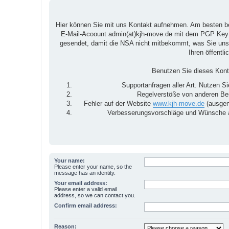
Hier können Sie mit uns Kontakt aufnehmen. Am besten ben
E-Mail-Acoount admin(at)kjh-move.de mit dem PGP K
gesendet, damit die NSA nicht mitbekommt, was Sie uns 
Ihren öffentl
Benutzen Sie dieses Konta
Supportanfragen aller Art. Nutzen S
Regelverstöße von anderen Benu
Fehler auf der Website
www.kjh-move.de
(ausgen
Verbesserungsvorschläge und Wünsche a
Your name:
Please enter your name, so the
message has an identity.
Your email address:
Please enter a valid email
address, so we can contact you.
Confirm email address:
Reason: