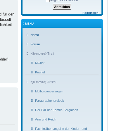
Angemeldet bleiben
Registrieren
d für den
üsselt
MENÜ
ichkeit
Home
Forum
Kjh-mov(e)-Treff
hler".
MChat
Knuffel
Kjh-mov(e)-Artikel
Multiorganversagen
Paragraphendreieck
Der Fall der Familie Bergmann
Arm und Reich
Fachkräftemangel in der Kinder- und