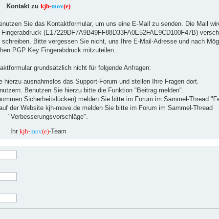
Kontakt zu
kjh-
mov
(e)
utzen Sie das Kontaktformular, um uns eine E-Mail zu senden. Die Mail wir
ey Fingerabdruck (E17229DF7A9B49FF88D33FA0E52FAE9CD100F47B) verschl
schreiben. Bitte vergessen Sie nicht, uns Ihre E-Mail-Adresse und nach Mögl
ichen PGP Key Fingerabdruck mitzuteilen.
ktformular grundsätzlich nicht für folgende Anfragen:
ie hierzu ausnahmslos das Support-Forum und stellen Ihre Fragen dort.
tzern. Benutzen Sie hierzu bitte die Funktion "Beitrag melden".
ommen Sicherheitslücken) melden Sie bitte im Forum im Sammel-Thread "Fe
uf der Website kjh-move.de melden Sie bitte im Forum im Sammel-Thread
"Verbesserungsvorschläge".
Ihr
kjh-
mov
(e)
-Team