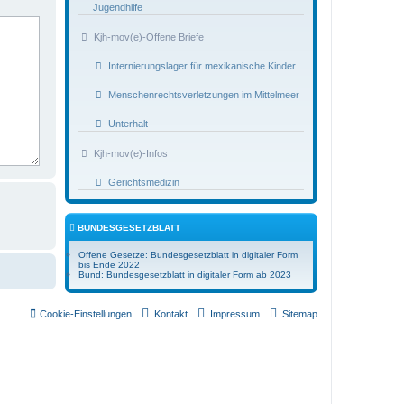
Jugendhilfe
Kjh-mov(e)-Offene Briefe
Internierungslager für mexikanische Kinder
Menschenrechtsverletzungen im Mittelmeer
Unterhalt
Kjh-mov(e)-Infos
Gerichtsmedizin
BUNDESGESETZBLATT
Offene Gesetze: Bundesgesetzblatt in digitaler Form
bis Ende 2022
Bund: Bundesgesetzblatt in digitaler Form ab 2023
Cookie-Einstellungen
Kontakt
Impressum
Sitemap