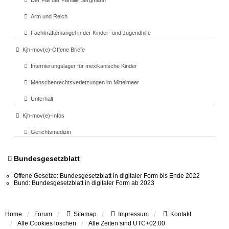
Der Fall der Familie Bergmann
Arm und Reich
Fachkräftemangel in der Kinder- und Jugendhilfe
Kjh-mov(e)-Offene Briefe
Internierungslager für mexikanische Kinder
Menschenrechtsverletzungen im Mittelmeer
Unterhalt
Kjh-mov(e)-Infos
Gerichtsmedizin
Bundesgesetzblatt
Offene Gesetze: Bundesgesetzblatt in digitaler Form bis Ende 2022
Bund: Bundesgesetzblatt in digitaler Form ab 2023
Home
Forum
Sitemap
Impressum
Kontakt
Alle Cookies löschen
Alle Zeiten sind
UTC+02:00