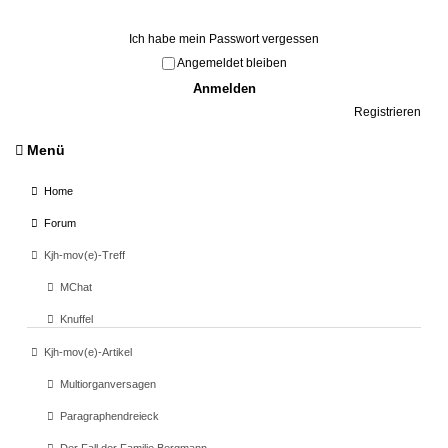
Ich habe mein Passwort vergessen
Angemeldet bleiben
Registrieren
Menü
Home
Forum
Kjh-mov(e)-Treff
MChat
Knuffel
Kjh-mov(e)-Artikel
Multiorganversagen
Paragraphendreieck