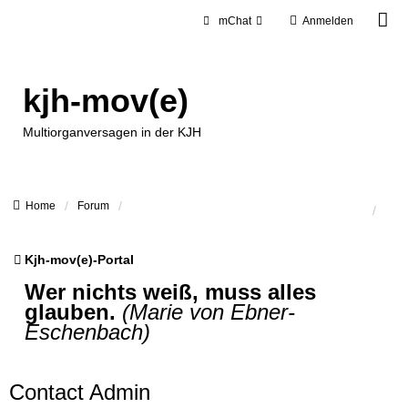
mChat
Anmelden
kjh-mov(e)
Multiorganversagen in der KJH
Home
Forum
Kjh-mov(e)-Portal
Wer nichts weiß, muss alles
glauben.
(Marie von Ebner-
Eschenbach)
Contact Admin