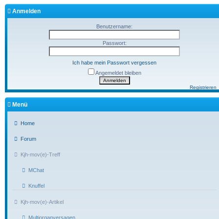
Anmelden
Benutzername:
Passwort:
Ich habe mein Passwort vergessen
Angemeldet bleiben
Registrieren
Menü
Home
Forum
Kjh-mov(e)-Treff
MChat
Knuffel
Kjh-mov(e)-Artikel
Multiorganversagen