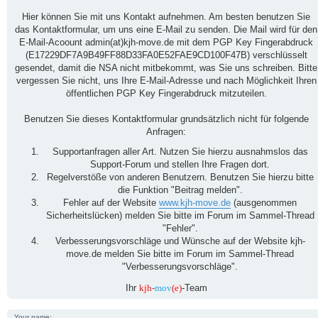
Hier können Sie mit uns Kontakt aufnehmen. Am besten benutzen Sie
das Kontaktformular, um uns eine E-Mail zu senden. Die Mail wird für den
E-Mail-Acoount admin(at)kjh-move.de mit dem PGP Key Fingerabdruck
(E17229DF7A9B49FF88D33FA0E52FAE9CD100F47B) verschlüsselt
gesendet, damit die NSA nicht mitbekommt, was Sie uns schreiben. Bitte
vergessen Sie nicht, uns Ihre E-Mail-Adresse und nach Möglichkeit Ihren
öffentlichen PGP Key Fingerabdruck mitzuteilen.
Benutzen Sie dieses Kontaktformular grundsätzlich nicht für folgende
Anfragen:
Supportanfragen aller Art. Nutzen Sie hierzu ausnahmslos das
Support-Forum und stellen Ihre Fragen dort.
Regelverstöße von anderen Benutzern. Benutzen Sie hierzu bitte
die Funktion "Beitrag melden".
Fehler auf der Website
www.kjh-move.de
(ausgenommen
Sicherheitslücken) melden Sie bitte im Forum im Sammel-Thread
"Fehler".
Verbesserungsvorschläge und Wünsche auf der Website kjh-
move.de melden Sie bitte im Forum im Sammel-Thread
"Verbesserungsvorschläge".
Ihr
kjh-
mov
(e)
-Team
Your name: