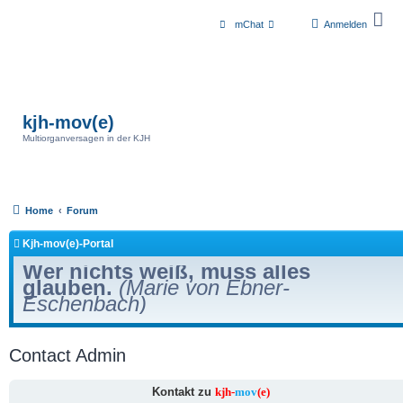
mChat
Anmelden
kjh-mov(e)
Multiorganversagen in der KJH
Home
Forum
Kjh-mov(e)-Portal
Wer nichts weiß, muss alles
glauben.
(Marie von Ebner-
Eschenbach)
Contact Admin
Kontakt zu
kjh-
mov
(e)