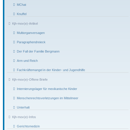
MChat
Knuffel
Kjh-mov(e)-Artikel
Multiorganversagen
Paragraphendreieck
Der Fall der Familie Bergmann
Arm und Reich
Fachkräftemangel in der Kinder- und Jugendhilfe
Kjh-mov(e)-Offene Briefe
Internierungslager für mexikanische Kinder
Menschenrechtsverletzungen im Mittelmeer
Unterhalt
Kjh-mov(e)-Infos
Gerichtsmedizin