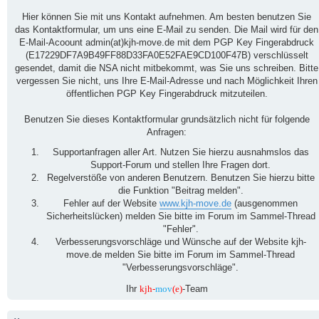
Hier können Sie mit uns Kontakt aufnehmen. Am besten benutzen Sie
das Kontaktformular, um uns eine E-Mail zu senden. Die Mail wird für den
E-Mail-Acoount admin(at)kjh-move.de mit dem PGP Key Fingerabdruck
(E17229DF7A9B49FF88D33FA0E52FAE9CD100F47B) verschlüsselt
gesendet, damit die NSA nicht mitbekommt, was Sie uns schreiben. Bitte
vergessen Sie nicht, uns Ihre E-Mail-Adresse und nach Möglichkeit Ihren
öffentlichen PGP Key Fingerabdruck mitzuteilen.
Benutzen Sie dieses Kontaktformular grundsätzlich nicht für folgende
Anfragen:
Supportanfragen aller Art. Nutzen Sie hierzu ausnahmslos das
Support-Forum und stellen Ihre Fragen dort.
Regelverstöße von anderen Benutzern. Benutzen Sie hierzu bitte
die Funktion "Beitrag melden".
Fehler auf der Website
www.kjh-move.de
(ausgenommen
Sicherheitslücken) melden Sie bitte im Forum im Sammel-Thread
"Fehler".
Verbesserungsvorschläge und Wünsche auf der Website kjh-
move.de melden Sie bitte im Forum im Sammel-Thread
"Verbesserungsvorschläge".
Ihr
kjh-
mov
(e)
-Team