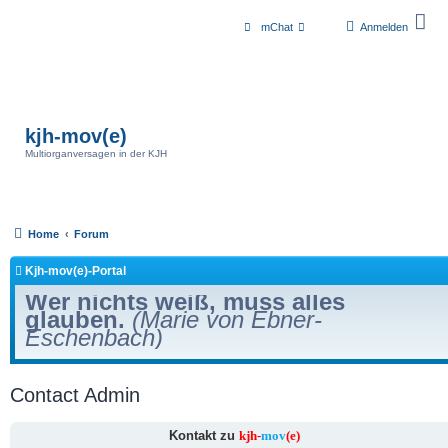
mChat
Anmelden
kjh-mov(e)
Multiorganversagen in der KJH
Home
Forum
Kjh-mov(e)-Portal
Wer nichts weiß, muss alles
glauben.
(Marie von Ebner-
Eschenbach)
Contact Admin
Kontakt zu
kjh-
mov
(e)