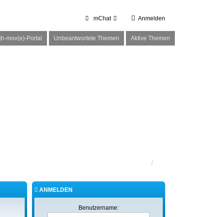
mChat
Anmelden
h-mov(e)-Portal
Unbeantwortete Themen
Aktive Themen
ANMELDEN
Benutzername: