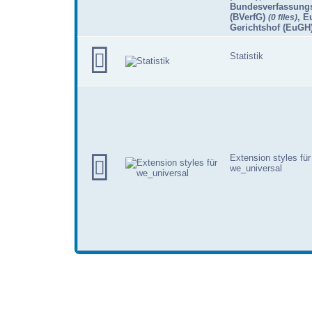
Bundesverfassungs
(BVerfG)
,
E
(0 files)
Gerichtshof (EuGH
Statistik
Extension styles für
we_universal