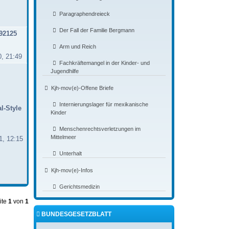
Paragraphendreieck
Der Fall der Familie Bergmann
92125
Arm und Reich
0, 21:49
Fachkräftemangel in der Kinder- und
Jugendhilfe
Kjh-mov(e)-Offene Briefe
Internierungslager für mexikanische
l-Style
Kinder
Menschenrechtsverletzungen im
Mittelmeer
1, 12:15
Unterhalt
Kjh-mov(e)-Infos
Gerichtsmedizin
ite
1
von
1
BUNDESGESETZBLATT