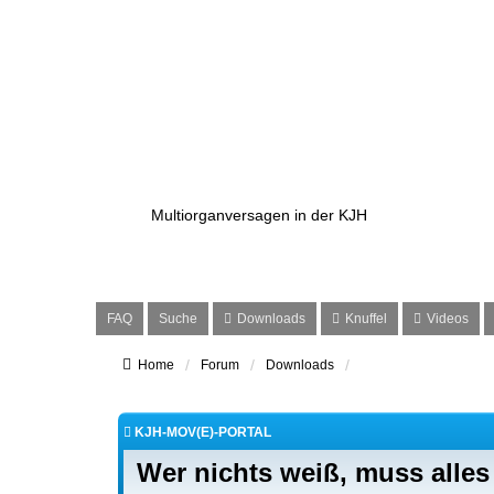
kjh-mov(e)
Multiorganversagen in der KJH
FAQ
Suche
Downloads
Knuffel
Videos
Home
Forum
Downloads
KJH-MOV(E)-PORTAL
Wer nichts weiß, muss alle