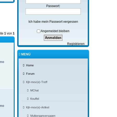
Passwort:
Ich habe mein Passwort vergessen
Angemeldet bleiben
ite
1
von
1
Registrieren
MENÜ
 no
Home
Forum
Kjh-mov(e)-Treff
MChat
Knuffel
 no
Kjh-mov(e)-Artikel
Multiorganversagen