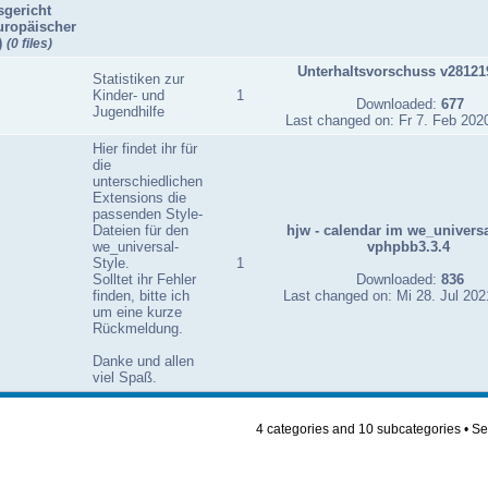
gericht
uropäischer
)
(0 files)
Unterhaltsvorschuss v28121
Statistiken zur
Kinder- und
1
Downloaded:
677
Jugendhilfe
Last changed on: Fr 7. Feb 202
Hier findet ihr für
die
unterschiedlichen
Extensions die
passenden Style-
Dateien für den
hjw - calendar im we_universa
we_universal-
vphpbb3.3.4
Style.
1
Solltet ihr Fehler
Downloaded:
836
finden, bitte ich
Last changed on: Mi 28. Jul 202
um eine kurze
Rückmeldung.
Danke und allen
viel Spaß.
4 categories and 10 subcategories • Se