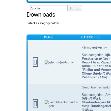
Suche
Erweiterte Suche
Downloads
Select a category below
IMAGE
CATEGORIES
kjh-mov(e)-Archiv
Sub categories:
kjh
Postkarten
(0 files)
Report bzw. -Spezi
Artikel in der Zeitsc
"Risiko und Vorso
Offene Briefe
(0 file
Petitionen
(1 file)
Gerichtsentscheidu
Sub categories:
Amt
(AG)
,
(0 files)
Oberlandesgericht
,
Bundesgerich
files)
,
(0 files)