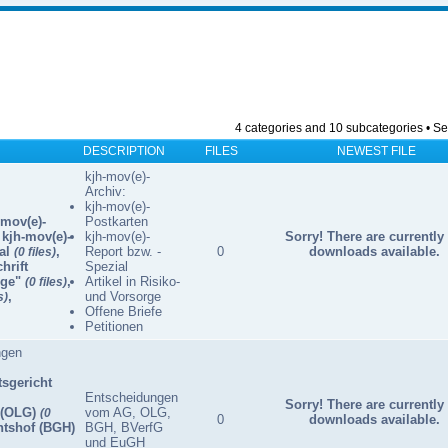
4 categories and 10 subcategories • Se
DESCRIPTION
FILES
NEWEST FILE
kjh-mov(e)-
Archiv:
kjh-mov(e)-
-mov(e)-
Postkarten
,
kjh-mov(e)-
kjh-mov(e)-
Sorry! There are currently
al
,
Report bzw. -
0
downloads available.
(0 files)
hrift
Spezial
rge"
,
Artikel in Risiko-
(0 files)
,
und Vorsorge
s)
Offene Briefe
Petitionen
ngen
sgericht
Entscheidungen
Sorry! There are currently
 (OLG)
vom AG, OLG,
(0
0
downloads available.
tshof (BGH)
BGH, BVerfG
und EuGH