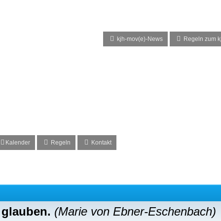
kjh-mov(e)-News
Regeln zum kj
Kalender
Regeln
Kontakt
s glauben.
(Marie von Ebner-Eschenbach)