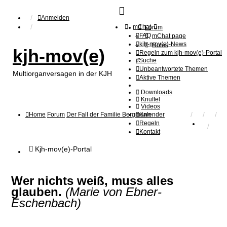
Anmelden
mChat
Forum
FAQ
mChat page
kjh-mov(e)-News
Rules
kjh-mov(e)
Regeln zum kjh-mov(e)-Portal
Suche
Unbeantwortete Themen
Multiorganversagen in der KJH
Aktive Themen
Downloads
Knuffel
Videos
Home
Forum
Der Fall der Familie Bergmann
Kalender
Regeln
Kontakt
Kjh-mov(e)-Portal
Wer nichts weiß, muss alles
glauben.
(Marie von Ebner-
Eschenbach)