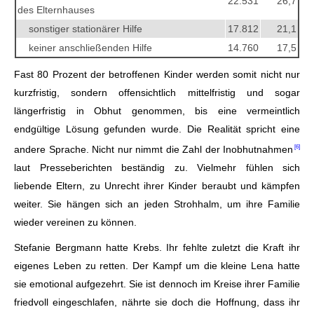
22.531
26,7
des Elternhauses
sonstiger stationärer Hilfe
17.812
21,1
keiner anschließenden Hilfe
14.760
17,5
Fast 80 Prozent der betroffenen Kinder werden somit nicht nur
kurzfristig, sondern offensichtlich mittelfristig und sogar
längerfristig in Obhut genommen, bis eine vermeintlich
endgültige Lösung gefunden wurde. Die Realität spricht eine
andere Sprache. Nicht nur nimmt die Zahl der
Inobhutnahmen
laut Presseberichten beständig zu. Vielmehr fühlen sich
liebende Eltern, zu Unrecht ihrer Kinder beraubt und kämpfen
weiter. Sie hängen sich an jeden Strohhalm, um ihre Familie
wieder vereinen zu können.
Stefanie Bergmann hatte Krebs. Ihr fehlte zuletzt die Kraft ihr
eigenes Leben zu retten. Der Kampf um die kleine Lena hatte
sie emotional aufgezehrt. Sie ist dennoch im Kreise ihrer Familie
friedvoll eingeschlafen, nährte sie doch die Hoffnung, dass ihr