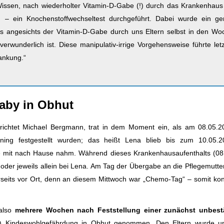
issen, nach wiederholter Vitamin-D-Gabe (!) durch das Krankenhaus
g – ein Knochenstoffwechseltest durchgeführt. Dabei wurde ein ge
was angesichts der Vitamin-D-Gabe durch uns Eltern selbst in den W
wunderlich ist. Diese manipulativ-irrige Vorgehensweise führte letz
ankung.“
aby in Obhut
erichtet Michael Bergmann, trat in dem Moment ein, als am 08.05.2
ening festgestellt wurden; das heißt Lena blieb bis zum 10.05.
ine mit nach Hause nahm. Während dieses Krankenhausaufenthalts (08.
oder jeweils allein bei Lena. Am Tag der Übergabe an die Pflegemutte
seits vor Ort, denn an diesem Mittwoch war „Chemo-Tag“ – somit kon
also
mehrere Wochen nach Feststellung
einer zunächst unbest
(!) Kindeswohlgefährdung in Obhut genommen. Den Eltern wurde u