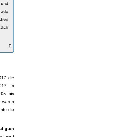
 und
rade
ochen
tlich
017 die
2017 im
05. bis
r waren
nte die
ätigten
nd wird