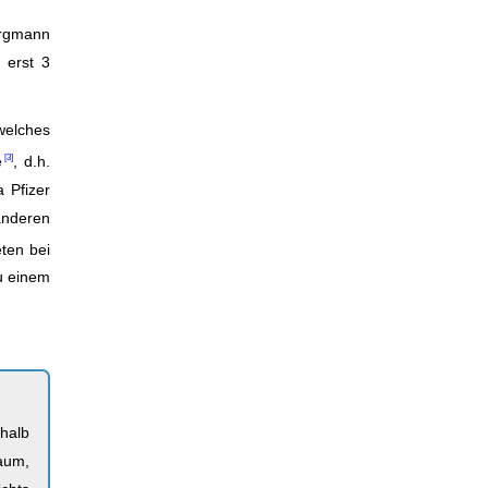
ergmann
 erst 3
welches
e
, d.h.
 Pfizer
anderen
ten bei
u einem
rhalb
aum,