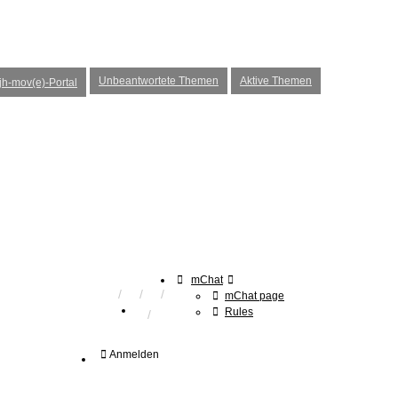
Unbeantwortete Themen
Aktive Themen
h-mov(e)-Portal
mChat
mChat page
Rules
Anmelden