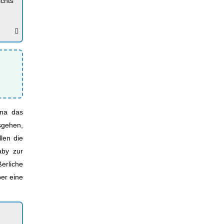
chts
ena das
sgehen,
len die
aby zur
erliche
ber eine