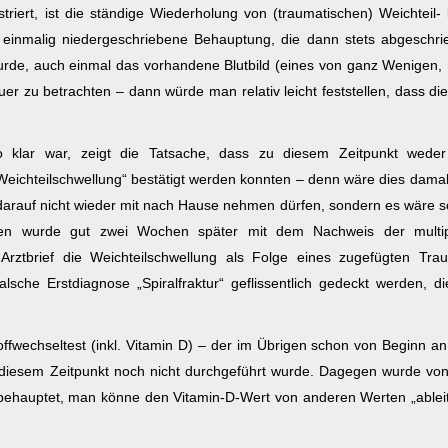
riert, ist die ständige Wiederholung von (traumatischen) Weichteil-
 einmalig niedergeschriebene Behauptung, die dann stets abgeschri
urde, auch einmal das vorhandene Blutbild (eines von ganz Wenigen,
r zu betrachten – dann würde man relativ leicht feststellen, dass di
 klar war, zeigt die Tatsache, dass zu diesem Zeitpunkt weder
Weichteilschwellung“ bestätigt werden konnten – denn wäre dies dama
darauf nicht wieder mit nach Hause nehmen dürfen, sondern es wäre s
sen wurde gut zwei Wochen später mit dem Nachweis der multip
rztbrief die Weichteilschwellung als Folge eines zugefügten Tra
falsche Erstdiagnose „Spiralfraktur“ geflissentlich gedeckt werden, d
ffwechseltest (inkl. Vitamin D) – der im Übrigen schon von Beginn a
s diesem Zeitpunkt noch nicht durchgeführt wurde. Dagegen wurde vo
behauptet, man könne den Vitamin-D-Wert von anderen Werten „ableit