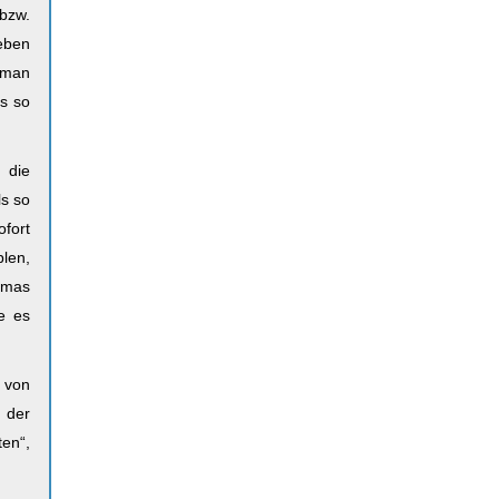
 bzw.
eben
 man
es so
 die
ls so
ofort
len,
umas
ie es
n von
n der
en“,