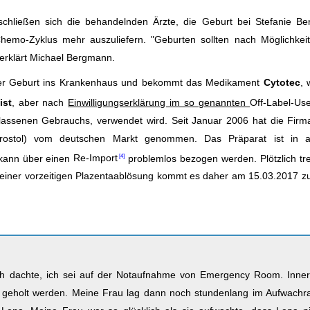
hließen sich die behandelnden Ärzte, die Geburt bei Stefanie B
hemo-Zyklus mehr auszuliefern. "Geburten sollten nach Möglichkeit
erklärt Michael Bergmann.
g der Geburt ins Krankenhaus und bekommt das Medikament
Cytotec
, 
ist
, aber nach
Einwilligungserklärung im so genannten
Off-Label-Us
assenen Gebrauchs, verwendet wird. Seit Januar 2006 hat die Firma
prostol) vom deutschen Markt genommen. Das Präparat ist in 
 kann über einen
Re-Import
problemlos bezogen werden. Plötzlich tre
einer vorzeitigen Plazentaablösung kommt es daher am 15.03.2017 z
. Ich dachte, ich sei auf der Notaufnahme von Emergency Room. Inne
t geholt werden. Meine Frau lag dann noch stundenlang im Aufwachr