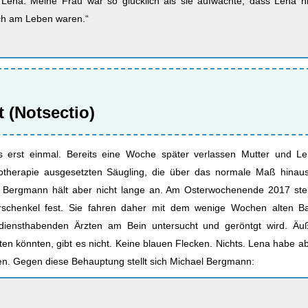
Lena. Meine Frau war so glücklich als sie aufwachte, dass Lena ni
noch am Leben waren.“
t (Notsectio)
 erst einmal. Bereits eine Woche später verlassen Mutter und L
therapie ausgesetzten Säugling, die über das normale Maß hinau
ie Bergmann hält aber nicht lange an. Am Osterwochenende 2017 stel
rschenkel fest. Sie fahren daher mit dem wenige Wochen alten B
diensthabenden Ärzten am Bein untersucht und geröntgt wird. Äuß
ten könnten, gibt es nicht. Keine blauen Flecken. Nichts. Lena habe a
en. Gegen diese Behauptung stellt sich Michael Bergmann: