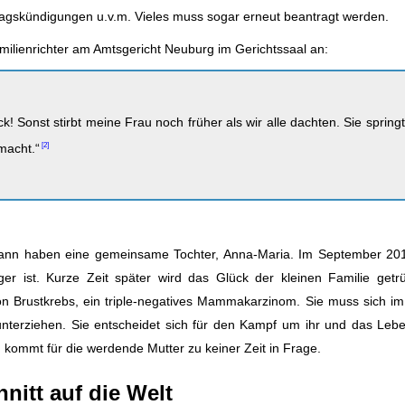
ragskündigungen u.v.m. Vieles muss sogar erneut beantragt werden.
ilienrichter am Amtsgericht Neuburg im Gerichtssaal an:
k! Sonst stirbt meine Frau noch früher als wir alle dachten. Sie spring
macht.“
nn haben eine gemeinsame Tochter, Anna-Maria. Im September 2016
r ist. Kurze Zeit später wird das Glück der kleinen Familie getrü
n Brustkrebs, ein triple-negatives Mammakarzinom. Sie muss sich im 
unterziehen. Sie entscheidet sich für den Kampf um ihr und das Lebe
ommt für die werdende Mutter zu keiner Zeit in Frage.
nitt auf die Welt