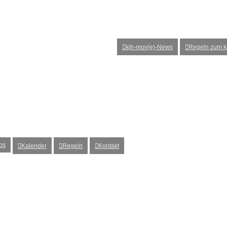
kjh-mov(e)-News
Regeln zum kj
os
Kalender
Regeln
Kontakt