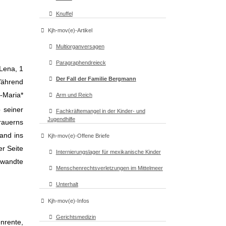
Knuffel
Kjh-mov(e)-Artikel
Multiorganversagen
Paragraphendreieck
Lena, 1
Der Fall der Familie Bergmann
Während
-Maria*
Arm und Reich
 seiner
Fachkräftemangel in der Kinder- und
Jugendhilfe
Trauerns
and ins
Kjh-mov(e)-Offene Briefe
er Seite
Internierungslager für mexikanische Kinder
rwandte
Menschenrechtsverletzungen im Mittelmeer
Unterhalt
Kjh-mov(e)-Infos
Gerichtsmedizin
nrente,