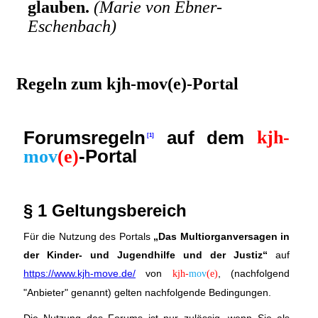
glauben.
(Marie von Ebner-
Eschenbach)
Regeln zum kjh-mov(e)-Portal
Forumsregeln
auf dem
kjh-
-Portal
mov
(e)
§ 1 Geltungsbereich
Für die Nutzung des Portals
„Das Multiorganversagen in
der Kinder- und Jugendhilfe und der Justiz“
auf
https://www.kjh-move.de/
von
, (nachfolgend
kjh-
mov
(e)
"Anbieter" genannt) gelten nachfolgende Bedingungen.