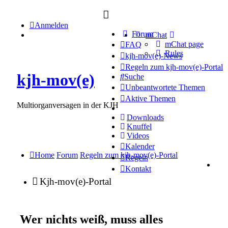
Anmelden
Forum
mChat
mChat page
FAQ
Rules
kjh-mov(e)-News
Regeln zum kjh-mov(e)-Portal
kjh-mov(e)
Suche
Unbeantwortete Themen
Aktive Themen
Multiorganversagen in der KJH
Downloads
Knuffel
Videos
Kalender
Home
Forum
Regeln zum kjh-mov(e)-Portal
Regeln
Kontakt
Kjh-mov(e)-Portal
Wer nichts weiß, muss alles