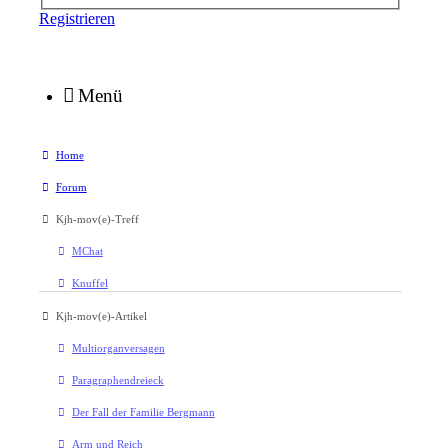
Registrieren
Menü
Home
Forum
Kjh-mov(e)-Treff
MChat
Knuffel
Kjh-mov(e)-Artikel
Multiorganversagen
Paragraphendreieck
Der Fall der Familie Bergmann
Arm und Reich