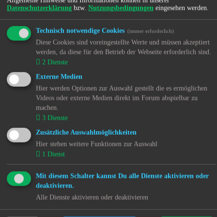
Allgemeine Hinweise und Informationen können in unserer
Datenschutzerklärung
bzw.
Nutzungsbedingungen
eingesehen werden.
Nutzer, den Anbieter von jeglichen Ansprüchen,
einschließlich Schadensersatzansprüchen, freizustellen
Technisch notwendige Cookies
(immer erforderlich)
und dem Anbieter die Kosten zu ersetzen, die diesem
Diese Cookies sind voreingestellte Werte und müssen akzeptiert
wegen der möglichen Rechtsverletzung entstehen. Der
werden, da diese für den Betrieb der Webseite erforderlich sind.
Anbieter wird insbesondere von den Kosten der
2
Dienste
notwendigen Rechtsverteidigung freigestellt. Der Anbieter
Externe Medien
ist berechtigt, hierfür von Ihnen als Nutzer einen
Hier werden Optionen zur Auswahl gestellt die es ermöglichen
Videos oder externe Medien direkt im Forum abspielbar zu
angemessenen Vorschuss zu fordern. Als Nutzer sind Sie
machen.
verpflichtet, den Anbieter nach Treu und Glauben mit
3
Dienste
Informationen und Unterlagen bei der Rechtsverteidigung
Zusätzliche Auswahlmöglichkeiten
gegenüber Dritten zu unterstützen. Alle weitergehenden
Hier stehen weitere Funktionen zur Auswahl
Rechte sowie Schadensersatzansprüche des Anbieters
1
Dienst
bleiben unberührt. Wenn Sie als Nutzer die mögliche
Rechtsverletzung nicht zu vertreten haben, bestehen die
Mit diesem Schalter kannst Du alle Dienste aktivieren oder
deaktivieren.
zuvor genannten Pflichten nicht.
Alle Dienste aktivieren oder deaktivieren
§ 4 Übertragung von