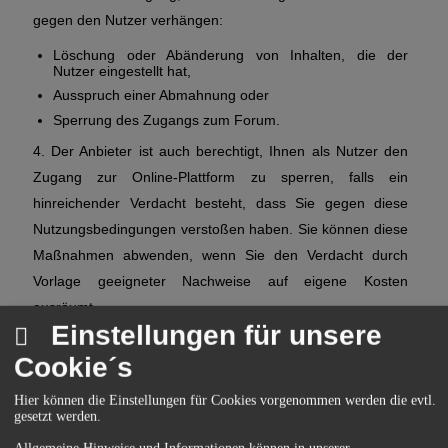
gegen den Nutzer verhängen:
Löschung oder Abänderung von Inhalten, die der
Nutzer eingestellt hat,
Ausspruch einer Abmahnung oder
Sperrung des Zugangs zum Forum.
4. Der Anbieter ist auch berechtigt, Ihnen als Nutzer den
Zugang zur Online-Plattform zu sperren, falls ein
hinreichender Verdacht besteht, dass Sie gegen diese
Nutzungsbedingungen verstoßen haben. Sie können diese
Maßnahmen abwenden, wenn Sie den Verdacht durch
Vorlage geeigneter Nachweise auf eigene Kosten
ausräumt.
Einstellungen für unsere
5. Sollten Dritte oder andere Nutzer den Anbieter wegen
Cookie´s
möglicher Rechtsverstöße in Anspruch nehmen, die a) aus
den von Ihnen als Nutzer eingestellten Inhalten resultieren
Hier können die Einstellungen für Cookies vorgenommen werden die evtl.
gesetzt werden.
und/oder b) aus der Nutzung der Dienste des Anbieters
durch Sie als Nutzer entstehen, verpflichten Sie sich als