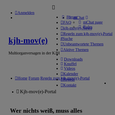
Anmelden
Forum
mChat
mChat page
FAQ
Rules
kjh-mov(e)-News
Regeln zum kjh-mov(e)-Portal
kjh-mov(e)
Suche
Unbeantwortete Themen
Aktive Themen
Multiorganversagen in der KJH
Downloads
Knuffel
Videos
Kalender
Home
Forum
Regeln zum kjh-mov(e)-Portal
Regeln
Kontakt
Kjh-mov(e)-Portal
Wer nichts weiß, muss alles