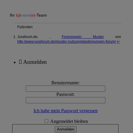
Ihr
-Team
kjh-
mov
(e)
Fußnoten
Jurafoum.de, ,
Forenregeln Muster
von
http://www.juraforum.de/muster-nutzungsbedingungen-forum/
↩
Anmelden
Benutzername:
Passwort:
Ich habe mein Passwort vergessen
Angemeldet bleiben