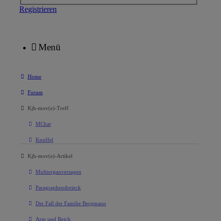
Registrieren
Menü
Home
Forum
Kjh-mov(e)-Treff
MChat
Knuffel
Kjh-mov(e)-Artikel
Multiorganversagen
Paragraphendreieck
Der Fall der Familie Bergmann
Arm und Reich