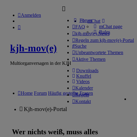
Anmelden
Forum
mChat
mChat page
FAQ
Rules
kjh-mov(e)-News
Regeln zum kjh-mov(e)-Portal
kjh-mov(e)
Suche
Unbeantwortete Themen
Aktive Themen
Multiorganversagen in der KJH
Downloads
Knuffel
Videos
Kalender
Home
Forum
Häufig gestellte Fragen
Regeln
Kontakt
Kjh-mov(e)-Portal
Wer nichts weiß, muss alles