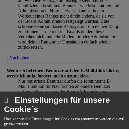
an, wie viele Beiträge du bislang erstellt hast oder
identifizieren bestimmte Benutzer wie Moderatoren und
Administratoren. Normalerweise kannst du den
Wortlaut eines Ranges nicht direkt ändern, da sie von
der Board-Administration festgelegt wurden. Bitte
schreibe keine sinnlosen Beiträge, nur um deinen Rang
zu erhöhen — die meisten Boards dulden dieses
Verhalten nicht und ein Moderator oder Administrator
wird deinen Rang unter Umständen einfach wieder
zurücksetzen.
Nach oben
Wenn ich bei einem Benutzer auf den E-Mail-Link klicke,
werde ich aufgefordert, mich anzumelden.
Nur registrierte Benutzer dürfen die foreninterne E-
Mail-Funktion für Nachrichten an andere Benutzer
nutzen, falls diese von der Board-Administration
freigeschaltet wurde. Diese Maßnahme soll den
Einstellungen für unsere
Missbrauch dieses Systems durch Gäste verhindern.
Cookie´s
Nach oben
Hier können die Einstellungen für Cookies vorgenommen werden die evtl.
Beiträge schreiben
gesetzt werden.