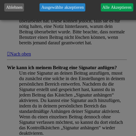
angezeigt. Dieser Hinweis erscheint nicht, wenn noch
Ablehnen
Ausgewählte akzeptieren
Alle Akzeptieren
niemand auf deinen Beitrag geantwortet hat oder wenn
ein Administrator oder Moderator deinen Beitrag
überarbeitet hat. Diese können jedoch, falls sie es für
nötig halten, eine Notiz hinterlassen, warum dein
Beitrag überarbeitet wurde. Bitte beachte, dass normale
Benutzer einen Beitrag nicht löschen können, wenn
bereits jemand darauf geantwortet hat.
Nach oben
Wie kann ich meinem Beitrag eine Signatur anfügen?
Um eine Signatur an deinen Beitrag anzufügen, musst
du zunächst eine solche in den Einstellungen in deinem
persönlichen Bereich entwerfen. Nachdem du die
Signatur erstellt und gespeichert hast, kannst du in
jedem Beitrag das Kästchen „Signatur anhängen“
aktivieren. Du kannst eine Signatur auch hinzufügen,
indem du in deinem persönlichen Bereich das
standardmäßige Anhängen deiner Signatur aktivierst.
Wenn du einen einzelnen Beitrag dennoch ohne
Signatur verfassen möchtest, so kannst du dort einfach
das Kontrollkästchen „Signatur anhängen“ wieder
deaktivieren.