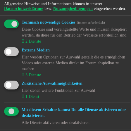
Allgemeine Hinweise und Informationen können in unserer
Wie erstelle ich ein neues Thema oder eine Antwort?
Datenschutzerklärung
bzw.
Nutzungsbedingungen
eingesehen werden.
Um ein neues Thema in einem Forum zu eröffnen,
musst du auf „Neues Thema“ klicken. Um auf einen
Beitrag zu antworten, musst du auf „Antworten“
Technisch notwendige Cookies
(immer erforderlich)
klicken. Es könnte sein, dass eine Registrierung
Diese Cookies sind voreingestellte Werte und müssen akzeptiert
erforderlich ist, bevor du einen Beitrag schreiben
werden, da diese für den Betrieb der Webseite erforderlich sind.
kannst. Deine Berechtigungen sind jeweils am Ende der
2
Dienste
Foren- und der Beitragsansicht aufgelistet. Z. B. „Du
darfst neue Themen erstellen“, „Du darfst Dateianhänge
Externe Medien
erstellen“ usw.
Hier werden Optionen zur Auswahl gestellt die es ermöglichen
Videos oder externe Medien direkt im Forum abspielbar zu
Nach oben
machen.
3
Dienste
Wie kann ich einen Beitrag bearbeiten oder löschen?
Wenn du nicht Administrator oder Moderator bist,
Zusätzliche Auswahlmöglichkeiten
kannst du nur deine eigenen Beiträge bearbeiten oder
Hier stehen weitere Funktionen zur Auswahl
löschen. Du kannst einen Beitrag bearbeiten, indem du
1
Dienst
das „Ändere Beitrag“-Symbol für den entsprechenden
Beitrag anklickst; eventuell ist dies nur für einen
begrenzten Zeitraum nach seiner Erstellung möglich.
Mit diesem Schalter kannst Du alle Dienste aktivieren oder
Wenn bereits jemand auf deinen Beitrag geantwortet
deaktivieren.
hat, wird dein Beitrag in der Themenansicht als
Alle Dienste aktivieren oder deaktivieren
überarbeitet gekennzeichnet. Es wird sowohl die Anzahl
als auch der letzte Zeitpunkt der Bearbeitungen