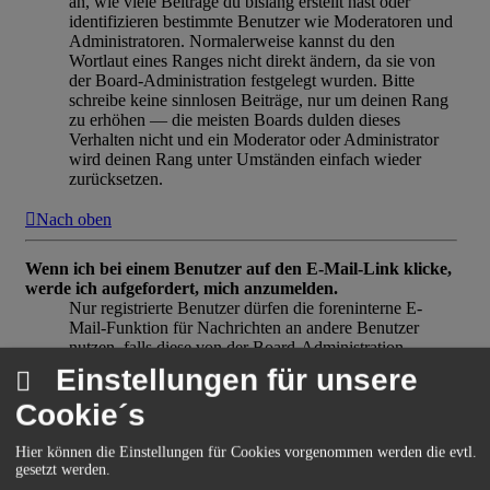
an, wie viele Beiträge du bislang erstellt hast oder
identifizieren bestimmte Benutzer wie Moderatoren und
Administratoren. Normalerweise kannst du den
Wortlaut eines Ranges nicht direkt ändern, da sie von
der Board-Administration festgelegt wurden. Bitte
schreibe keine sinnlosen Beiträge, nur um deinen Rang
zu erhöhen — die meisten Boards dulden dieses
Verhalten nicht und ein Moderator oder Administrator
wird deinen Rang unter Umständen einfach wieder
zurücksetzen.
Nach oben
Wenn ich bei einem Benutzer auf den E-Mail-Link klicke,
werde ich aufgefordert, mich anzumelden.
Nur registrierte Benutzer dürfen die foreninterne E-
Mail-Funktion für Nachrichten an andere Benutzer
nutzen, falls diese von der Board-Administration
freigeschaltet wurde. Diese Maßnahme soll den
Einstellungen für unsere
Missbrauch dieses Systems durch Gäste verhindern.
Cookie´s
Nach oben
Hier können die Einstellungen für Cookies vorgenommen werden die evtl.
Beiträge schreiben
gesetzt werden.