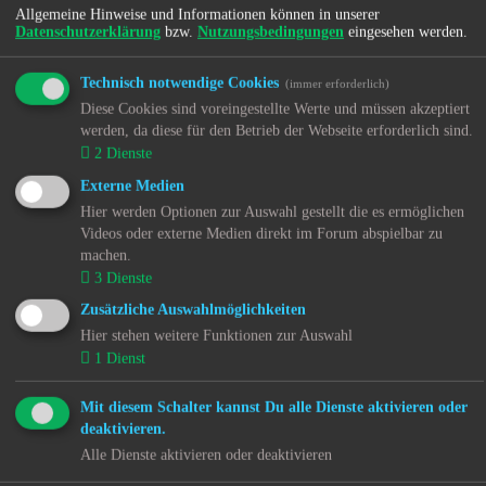
Allgemeine Hinweise und Informationen können in unserer
Wie erstelle ich ein neues Thema oder eine Antwort?
Datenschutzerklärung
bzw.
Nutzungsbedingungen
eingesehen werden.
Um ein neues Thema in einem Forum zu eröffnen,
musst du auf „Neues Thema“ klicken. Um auf einen
Beitrag zu antworten, musst du auf „Antworten“
Technisch notwendige Cookies
(immer erforderlich)
klicken. Es könnte sein, dass eine Registrierung
Diese Cookies sind voreingestellte Werte und müssen akzeptiert
erforderlich ist, bevor du einen Beitrag schreiben
werden, da diese für den Betrieb der Webseite erforderlich sind.
kannst. Deine Berechtigungen sind jeweils am Ende der
2
Dienste
Foren- und der Beitragsansicht aufgelistet. Z. B. „Du
darfst neue Themen erstellen“, „Du darfst Dateianhänge
Externe Medien
erstellen“ usw.
Hier werden Optionen zur Auswahl gestellt die es ermöglichen
Videos oder externe Medien direkt im Forum abspielbar zu
Nach oben
machen.
3
Dienste
Wie kann ich einen Beitrag bearbeiten oder löschen?
Wenn du nicht Administrator oder Moderator bist,
Zusätzliche Auswahlmöglichkeiten
kannst du nur deine eigenen Beiträge bearbeiten oder
Hier stehen weitere Funktionen zur Auswahl
löschen. Du kannst einen Beitrag bearbeiten, indem du
1
Dienst
das „Ändere Beitrag“-Symbol für den entsprechenden
Beitrag anklickst; eventuell ist dies nur für einen
begrenzten Zeitraum nach seiner Erstellung möglich.
Mit diesem Schalter kannst Du alle Dienste aktivieren oder
Wenn bereits jemand auf deinen Beitrag geantwortet
deaktivieren.
hat, wird dein Beitrag in der Themenansicht als
Alle Dienste aktivieren oder deaktivieren
überarbeitet gekennzeichnet. Es wird sowohl die Anzahl
als auch der letzte Zeitpunkt der Bearbeitungen