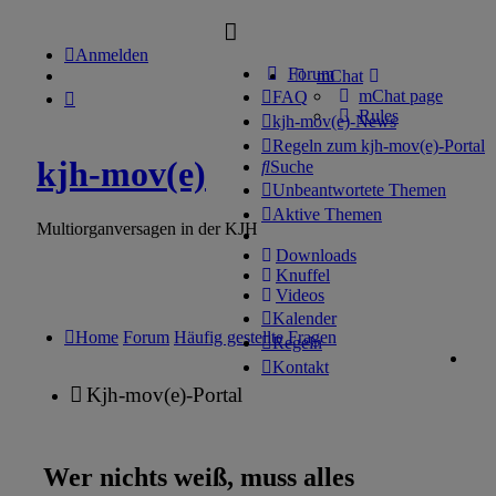
Anmelden
Forum
mChat
mChat page
FAQ
Rules
kjh-mov(e)-News
Regeln zum kjh-mov(e)-Portal
kjh-mov(e)
Suche
Unbeantwortete Themen
Aktive Themen
Multiorganversagen in der KJH
Downloads
Knuffel
Videos
Kalender
Home
Forum
Häufig gestellte Fragen
Regeln
Kontakt
Kjh-mov(e)-Portal
Wer nichts weiß, muss alles