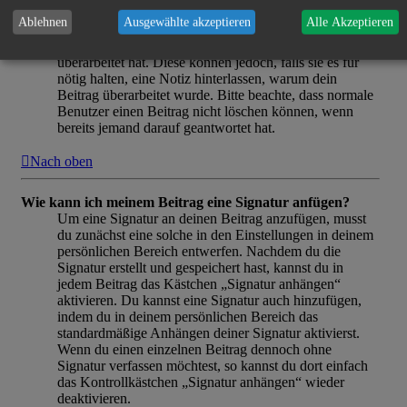
angezeigt. Dieser Hinweis erscheint nicht, wenn noch
Ablehnen
Ausgewählte akzeptieren
Alle Akzeptieren
niemand auf deinen Beitrag geantwortet hat oder wenn
ein Administrator oder Moderator deinen Beitrag
überarbeitet hat. Diese können jedoch, falls sie es für
nötig halten, eine Notiz hinterlassen, warum dein
Beitrag überarbeitet wurde. Bitte beachte, dass normale
Benutzer einen Beitrag nicht löschen können, wenn
bereits jemand darauf geantwortet hat.
Nach oben
Wie kann ich meinem Beitrag eine Signatur anfügen?
Um eine Signatur an deinen Beitrag anzufügen, musst
du zunächst eine solche in den Einstellungen in deinem
persönlichen Bereich entwerfen. Nachdem du die
Signatur erstellt und gespeichert hast, kannst du in
jedem Beitrag das Kästchen „Signatur anhängen“
aktivieren. Du kannst eine Signatur auch hinzufügen,
indem du in deinem persönlichen Bereich das
standardmäßige Anhängen deiner Signatur aktivierst.
Wenn du einen einzelnen Beitrag dennoch ohne
Signatur verfassen möchtest, so kannst du dort einfach
das Kontrollkästchen „Signatur anhängen“ wieder
deaktivieren.