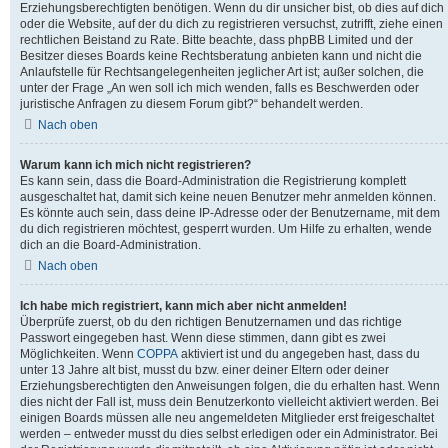
Erziehungsberechtigten benötigen. Wenn du dir unsicher bist, ob dies auf dich
oder die Website, auf der du dich zu registrieren versuchst, zutrifft, ziehe einen
rechtlichen Beistand zu Rate. Bitte beachte, dass phpBB Limited und der
Besitzer dieses Boards keine Rechtsberatung anbieten kann und nicht die
Anlaufstelle für Rechtsangelegenheiten jeglicher Art ist; außer solchen, die
unter der Frage „An wen soll ich mich wenden, falls es Beschwerden oder
juristische Anfragen zu diesem Forum gibt?“ behandelt werden.
Nach oben
Warum kann ich mich nicht registrieren?
Es kann sein, dass die Board-Administration die Registrierung komplett
ausgeschaltet hat, damit sich keine neuen Benutzer mehr anmelden können.
Es könnte auch sein, dass deine IP-Adresse oder der Benutzername, mit dem
du dich registrieren möchtest, gesperrt wurden. Um Hilfe zu erhalten, wende
dich an die Board-Administration.
Nach oben
Ich habe mich registriert, kann mich aber nicht anmelden!
Überprüfe zuerst, ob du den richtigen Benutzernamen und das richtige
Passwort eingegeben hast. Wenn diese stimmen, dann gibt es zwei
Möglichkeiten. Wenn
COPPA
aktiviert ist und du angegeben hast, dass du
unter 13 Jahre alt bist, musst du bzw. einer deiner Eltern oder deiner
Erziehungsberechtigten den Anweisungen folgen, die du erhalten hast. Wenn
dies nicht der Fall ist, muss dein Benutzerkonto vielleicht aktiviert werden. Bei
einigen Boards müssen alle neu angemeldeten Mitglieder erst freigeschaltet
werden – entweder musst du dies selbst erledigen oder ein Administrator. Bei