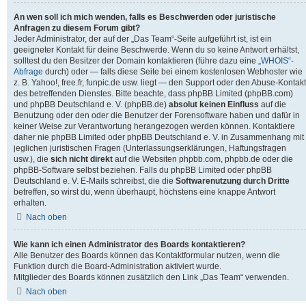
An wen soll ich mich wenden, falls es Beschwerden oder juristische
Anfragen zu diesem Forum gibt?
Jeder Administrator, der auf der „Das Team“-Seite aufgeführt ist, ist ein
geeigneter Kontakt für deine Beschwerde. Wenn du so keine Antwort erhältst,
solltest du den Besitzer der Domain kontaktieren (führe dazu eine
„WHOIS“-
Abfrage
durch) oder — falls diese Seite bei einem kostenlosen Webhoster wie
z. B. Yahoo!, free.fr, funpic.de usw. liegt — den Support oder den Abuse-Kontakt
des betreffenden Dienstes. Bitte beachte, dass phpBB Limited (phpBB.com)
und phpBB Deutschland e. V. (phpBB.de)
absolut keinen Einfluss
auf die
Benutzung oder den oder die Benutzer der Forensoftware haben und dafür in
keiner Weise zur Verantwortung herangezogen werden können. Kontaktiere
daher nie phpBB Limited oder phpBB Deutschland e. V. in Zusammenhang mit
jeglichen juristischen Fragen (Unterlassungserklärungen, Haftungsfragen
usw.), die
sich nicht direkt
auf die Websiten phpbb.com, phpbb.de oder die
phpBB-Software selbst beziehen. Falls du phpBB Limited oder phpBB
Deutschland e. V. E-Mails schreibst, die die
Softwarenutzung durch Dritte
betreffen, so wirst du, wenn überhaupt, höchstens eine knappe Antwort
erhalten.
Nach oben
Wie kann ich einen Administrator des Boards kontaktieren?
Alle Benutzer des Boards können das Kontaktformular nutzen, wenn die
Funktion durch die Board-Administration aktiviert wurde.
Mitglieder des Boards können zusätzlich den Link „Das Team“ verwenden.
Nach oben