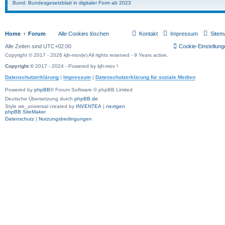
Bund: Bundesgesetzblatt in digitaler Form ab 2023
Home
Forum
Alle Cookies löschen
Kontakt
Impressum
Sitem
Alle Zeiten sind
UTC+02:00
Cookie-Einstellung
Copyright © 2017 - 2026 kjh-mov(e) All rights reserved - 9 Years active.
Copyright ©
2017 - 2024 - Powered by
kjh-mov
!
Datenschutzerklärung
|
Impressum
|
Datenschutzerklärung für soziale Medien
Powered by
phpBB
® Forum Software © phpBB Limited
Deutsche Übersetzung durch
phpBB.de
Style we_universal created by
INVENTEA
|
nextgen
phpBB SiteMaker
Datenschutz
|
Nutzungsbedingungen