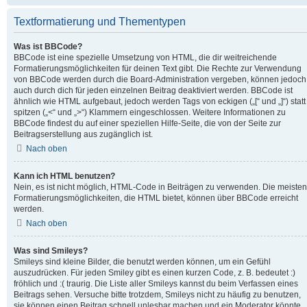
Textformatierung und Thementypen
Was ist BBCode?
BBCode ist eine spezielle Umsetzung von HTML, die dir weitreichende
Formatierungsmöglichkeiten für deinen Text gibt. Die Rechte zur Verwendung
von BBCode werden durch die Board-Administration vergeben, können jedoch
auch durch dich für jeden einzelnen Beitrag deaktiviert werden. BBCode ist
ähnlich wie HTML aufgebaut, jedoch werden Tags von eckigen („[“ und „]“) statt
spitzen („<“ und „>“) Klammern eingeschlossen. Weitere Informationen zu
BBCode findest du auf einer speziellen Hilfe-Seite, die von der Seite zur
Beitragserstellung aus zugänglich ist.
Nach oben
Kann ich HTML benutzen?
Nein, es ist nicht möglich, HTML-Code in Beiträgen zu verwenden. Die meisten
Formatierungsmöglichkeiten, die HTML bietet, können über BBCode erreicht
werden.
Nach oben
Was sind Smileys?
Smileys sind kleine Bilder, die benutzt werden können, um ein Gefühl
auszudrücken. Für jeden Smiley gibt es einen kurzen Code, z. B. bedeutet :)
fröhlich und :( traurig. Die Liste aller Smileys kannst du beim Verfassen eines
Beitrags sehen. Versuche bitte trotzdem, Smileys nicht zu häufig zu benutzen,
sie können einen Beitrag schnell unlesbar machen und ein Moderator könnte