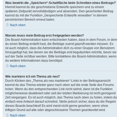
Was bewirkt die „Speichern“-Schaltfläche beim Schreiben eines Beitrags?
Hiermit kannst du die geschriebene Entwürfe speichern und zu einem
späteren Zeitpunkt vervollständigen und absenden. Den gesicherten Beitrag
kannst du mit der Funktion „Gespeicherte Entwürfe verwalten“ in deinem
persönlichen Bereich erneut laden.
Nach oben
Warum muss mein Beitrag erst freigegeben werden?
Die Board-Administration kann entschieden haben, dass in dem Forum, in dem
du einen Beitrag erstellt hast, die Beiträge zuerst geprüft werden müssen. Es
ist auch möglich, dass die Administration dich zu einer Gruppe von Benutzern
hinzugefügt hat, bei denen sie die Beiträge erst begutachten möchte, bevor sie
auf der Seite sichtbar werden. Bitte kontaktiere die Board-Administration, wenn
du weitere Informationen dazu benötigst.
Nach oben
Wie markiere ich ein Thema als neu?
Durch Klicken des „Thema als neu markieren“-Links in der Beitragsansicht
kannst du das Thema wieder ganz nach oben auf die erste Seite des Forums
holen. Wenn du den entsprechenden Link nicht siehst, dann ist die Funktion
möglicherweise deaktiviert oder seit der letzten Markierung ist nicht genügend
Zeit vergangen. Es ist auch möglich, das Thema nach oben zu holen, indem du
einfach eine Antwort darauf schreibst. Stelle jedoch sicher, dass du die Regeln
dieses Boards beachtest! Es wird meist nicht gerne gesehen, wenn ohne
triftigen Grund auf alte oder abgeschlossene Themen geantwortet wird.
Nach oben