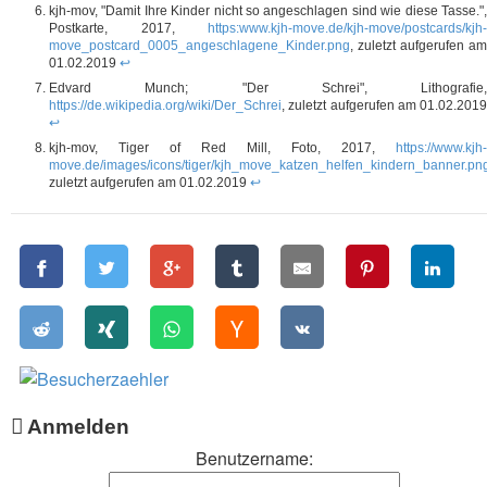
kjh-mov, "Damit Ihre Kinder nicht so angeschlagen sind wie diese Tasse.",
Postkarte, 2017,
https:www.kjh-move.de/kjh-move/postcards/kjh-
move_postcard_0005_angeschlagene_Kinder.png
, zuletzt aufgerufen am
01.02.2019
↩
Edvard Munch; "Der Schrei", Lithografie,
https://de.wikipedia.org/wiki/Der_Schrei
, zuletzt aufgerufen am 01.02.2019
↩
kjh-mov, Tiger of Red Mill, Foto, 2017,
https://www.kjh-
move.de/images/icons/tiger/kjh_move_katzen_helfen_kindern_banner.pn
zuletzt aufgerufen am 01.02.2019
↩
Anmelden
Benutzername: