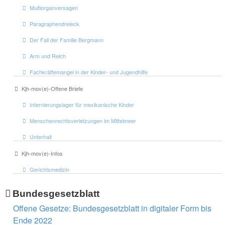
Multiorganversagen
Paragraphendreieck
Der Fall der Familie Bergmann
Arm und Reich
Fachkräftemangel in der Kinder- und Jugendhilfe
Kjh-mov(e)-Offene Briefe
Internierungslager für mexikanische Kinder
Menschenrechtsverletzungen im Mittelmeer
Unterhalt
Kjh-mov(e)-Infos
Gerichtsmedizin
Bundesgesetzblatt
Offene Gesetze: Bundesgesetzblatt in digitaler Form bis
Ende 2022