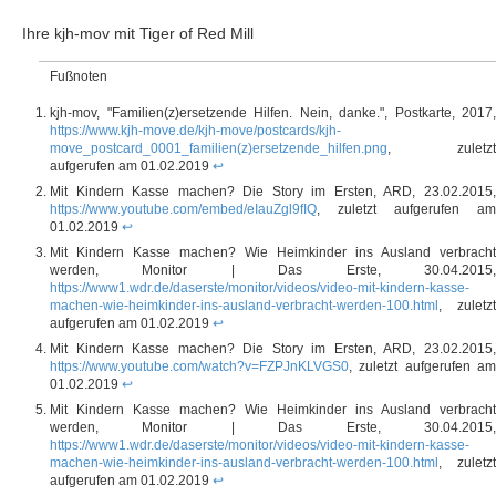
Ihre kjh-mov mit Tiger of Red Mill
Fußnoten
kjh-mov, "Familien(z)ersetzende Hilfen. Nein, danke.", Postkarte, 2017,
https://www.kjh-move.de/kjh-move/postcards/kjh-
move_postcard_0001_familien(z)ersetzende_hilfen.png
, zuletzt
aufgerufen am 01.02.2019
↩
Mit Kindern Kasse machen? Die Story im Ersten, ARD, 23.02.2015,
https://www.youtube.com/embed/eIauZgl9fIQ
, zuletzt aufgerufen am
01.02.2019
↩
Mit Kindern Kasse machen? Wie Heimkinder ins Ausland verbracht
werden, Monitor | Das Erste, 30.04.2015,
https://www1.wdr.de/daserste/monitor/videos/video-mit-kindern-kasse-
machen-wie-heimkinder-ins-ausland-verbracht-werden-100.html
, zuletzt
aufgerufen am 01.02.2019
↩
Mit Kindern Kasse machen? Die Story im Ersten, ARD, 23.02.2015,
https://www.youtube.com/watch?v=FZPJnKLVGS0
, zuletzt aufgerufen am
01.02.2019
↩
Mit Kindern Kasse machen? Wie Heimkinder ins Ausland verbracht
werden, Monitor | Das Erste, 30.04.2015,
https://www1.wdr.de/daserste/monitor/videos/video-mit-kindern-kasse-
machen-wie-heimkinder-ins-ausland-verbracht-werden-100.html
, zuletzt
aufgerufen am 01.02.2019
↩