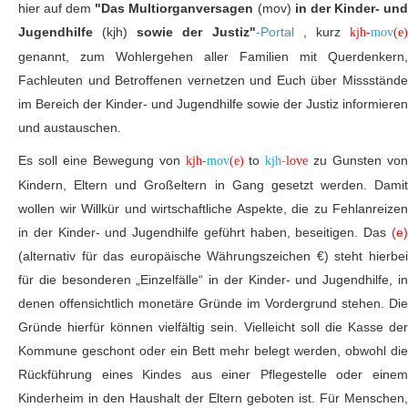
hier auf dem
"Das Multiorganversagen
(mov)
in der Kinder- un
Jugendhilfe
(kjh)
sowie der Justiz"
-Portal
, kurz
kjh-
mov
(e
genannt, zum Wohlergehen aller Familien mit Querdenkern,
Fachleuten und Betroffenen vernetzen und Euch über Missstände
im Bereich der Kinder- und Jugendhilfe sowie der Justiz informieren
und austauschen.
Es soll eine Bewegung von
to
zu Gunsten vo
kjh-
mov
(e)
kjh-
love
Kindern, Eltern und Großeltern in Gang gesetzt werden. Damit
wollen wir Willkür und wirtschaftliche Aspekte, die zu Fehlanreizen
in der Kinder- und Jugendhilfe geführt haben, beseitigen. Das
(e)
(alternativ für das europäische Währungszeichen €) steht hierbei
für die besonderen „Einzelfälle“ in der Kinder- und Jugendhilfe, in
denen offensichtlich monetäre Gründe im Vordergrund stehen. Die
Gründe hierfür können vielfältig sein. Vielleicht soll die Kasse der
Kommune geschont oder ein Bett mehr belegt werden, obwohl die
Rückführung eines Kindes aus einer Pflegestelle oder einem
Kinderheim in den Haushalt der Eltern geboten ist. Für Menschen,