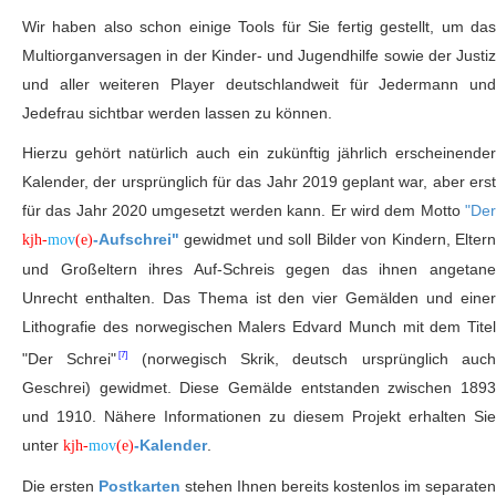
Wir haben also schon einige Tools für Sie fertig gestellt, um das
Multiorganversagen in der Kinder- und Jugendhilfe sowie der Justiz
und aller weiteren Player deutschlandweit für Jedermann und
Jedefrau sichtbar werden lassen zu können.
Hierzu gehört natürlich auch ein zukünftig jährlich erscheinender
Kalender, der ursprünglich für das Jahr 2019 geplant war, aber erst
für das Jahr 2020 umgesetzt werden kann. Er wird dem Motto
"Der
-Aufschrei"
gewidmet und soll Bilder von Kindern, Eltern
kjh-
mov
(e)
und Großeltern ihres Auf-Schreis gegen das ihnen angetane
Unrecht enthalten. Das Thema ist den vier Gemälden und einer
Lithografie des norwegischen Malers Edvard Munch mit dem Titel
"Der Schrei"
(norwegisch Skrik, deutsch ursprünglich auc
Geschrei) gewidmet. Diese Gemälde entstanden zwischen 1893
und 1910. Nähere Informationen zu diesem Projekt erhalten Sie
unter
-Kalender
.
kjh-
mov
(e)
Die ersten
Postkarten
stehen Ihnen bereits kostenlos im separaten