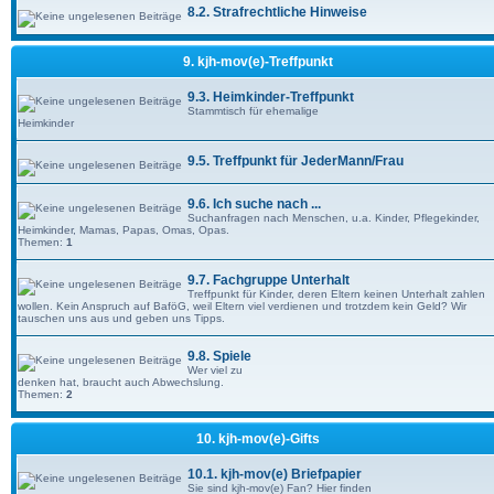
8.2. Strafrechtliche Hinweise
9. kjh-mov(e)-Treffpunkt
9.3. Heimkinder-Treffpunkt
Stammtisch für ehemalige
Heimkinder
9.5. Treffpunkt für JederMann/Frau
9.6. Ich suche nach ...
Suchanfragen nach Menschen, u.a. Kinder, Pflegekinder,
Heimkinder, Mamas, Papas, Omas, Opas.
Themen:
1
9.7. Fachgruppe Unterhalt
Treffpunkt für Kinder, deren Eltern keinen Unterhalt zahlen
wollen. Kein Anspruch auf BaföG, weil Eltern viel verdienen und trotzdem kein Geld? Wir
tauschen uns aus und geben uns Tipps.
9.8. Spiele
Wer viel zu
denken hat, braucht auch Abwechslung.
Themen:
2
10. kjh-mov(e)-Gifts
10.1. kjh-mov(e) Briefpapier
Sie sind kjh-mov(e) Fan? Hier finden