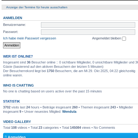
Anzeige der Termine für heute ausschalten
ANMELDEN
Benutzername:
Passwort:
Ich habe mein Passwort vergessen
Angemeldet bleiben
WER IST ONLINE?
Insgesamt sind
36
Besucher online :: 0 sichtbare Mitglieder, 0 unsichtbare Mitglieder und 3
Gäste (basierend auf den aktiven Besuchern der letzten 5 Minuten)
Der Besucherrekord liegt bei
1750
Besuchern, die am Mi 29. Okt 2025, 04:22 gleichzeitig
online waren.
WHO IS CHATTING
No one is chatting based on users active over the past 15 minutes
STATISTIK
3702
visits last
24
hours • Beiträge insgesamt
260
• Themen insgesamt
243
• Mitglieder
insgesamt
9
• Unser neuestes Mitglied:
Wendula
VIDEO GALLERY
Total
108
videos • Total
23
categories • Total
145084
views • No Comments
Anmelden