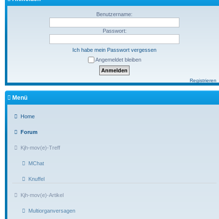
Benutzername:
Passwort:
Ich habe mein Passwort vergessen
Angemeldet bleiben
Registrieren
Menü
Home
Forum
Kjh-mov(e)-Treff
MChat
Knuffel
Kjh-mov(e)-Artikel
Multiorganversagen