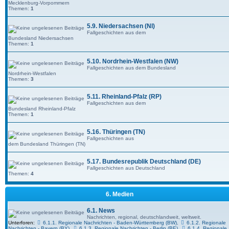
Mecklenburg-Vorpommern
Themen:
1
5.9. Niedersachsen (NI)
Fallgeschichten aus dem
Bundesland Niedersachsen
Themen:
1
5.10. Nordrhein-Westfalen (NW)
Fallgeschichten aus dem Bundesland
Nordrhein-Westfalen
Themen:
3
5.11. Rheinland-Pfalz (RP)
Fallgeschichten aus dem
Bundesland Rheinland-Pfalz
Themen:
1
5.16. Thüringen (TN)
Fallgeschichten aus
dem Bundesland Thüringen (TN)
5.17. Bundesrepublik Deutschland (DE)
Fallgeschichten aus Deutschland
Themen:
4
6. Medien
6.1. News
Nachrichten, regional, deutschlandweit, weltweit.
Unterforen:
6.1.1. Regionale Nachrichten - Baden-Württemberg (BW)
,
6.1.2. Regionale
Nachrichten - Bayern (BY)
,
6.1.3. Regionale Nachrichten - Berlin (BE)
,
6.1.4. Regionale