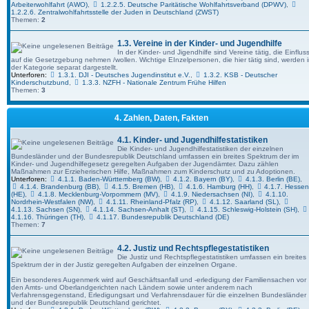
Arbeiterwohlfahrt (AWO)
,
1.2.2.5. Deutsche Paritätische Wohlfahrtsverband (DPWV)
,
1.2.2.6. Zentralwohlfahrtsstelle der Juden in Deutschland (ZWST)
Themen:
2
1.3. Vereine in der Kinder- und Jugendhilfe
Author:
kjh-mov
Author:
kjh-mov
In der Kinder- und Jigendhilfe sind Vereine tätig, die Einflus
Category:
Vera Birkenbihl
Category:
Vera Birkenbihl
auf die Gesetzgebung nehmen /wollen. Wichtige EInzelpersonen, die hier tätig sind, werden 
Date: So 5. Mai 2024, 15:09
Date: So 5. Mai 2024, 15:03
der Kategorie separat dargestellt.
Views: 4620 Duration:
Views: 3905 Duration:
Unterforen:
1.3.1. DJI - Deutsches Jugendinstitut e.V.
,
1.3.2. KSB - Deutscher
Kinderschutzbund
,
1.3.3. NZFH - Nationale Zentrum Frühe Hilfen
Themen:
3
4. Zahlen, Daten, Fakten
4.1. Kinder- und Jugendhilfestatistiken
Die Kinder- und Jugendhilfestatistiken der einzelnen
Bundesländer und der Bundesrepublik Deutschland umfassen ein breites Spektrum der im
Kinder- und Jugend­hilfe­gesetz ge­regel­ten Aufgaben der Jugend­ämter. Dazu zählen
Maßnahmen zur Erzieherischen Hilfe, Maßnahmen zum Kinder­schutz und zu Adoptionen.
Unterforen:
4.1.1. Baden-Württemberg (BW)
,
4.1.2. Bayern (BY)
,
4.1.3. Berlin (BE)
,
4.1.4. Brandenburg (BB)
,
4.1.5. Bremen (HB)
,
4.1.6. Hamburg (HH)
,
4.1.7. Hesse
(HE)
,
4.1.8. Mecklenburg-Vorpommern (MV)
,
4.1.9. Niedersachsen (NI)
,
4.1.10.
Nordrhein-Westfalen (NW)
,
4.1.11. Rheinland-Pfalz (RP)
,
4.1.12. Saarland (SL)
,
4.1.13. Sachsen (SN)
,
4.1.14. Sachsen-Anhalt (ST)
,
4.1.15. Schleswig-Holstein (SH)
,
4.1.16. Thüringen (TH)
,
4.1.17. Bundesrepublik Deutschland (DE)
Themen:
7
4.2. Justiz und Rechtspflegestatistiken
Die Justiz und Rechtspflegestatistiken umfassen ein breites
Spektrum der in der Justiz ge­regel­ten Aufgaben der einzelnen Organe.
Ein besonderes Augenmerk wird auf Geschäftsanfall und -erledigung der Familiensachen vor
den Amts- und Oberlandgerichten nach Ländern sowie unter anderem nach
Verfahrensgegenstand, Erledigungsart und Verfahrensdauer für die einzelnen Bundesländer
und der Bundesrepublik Deutschland gerichtet.