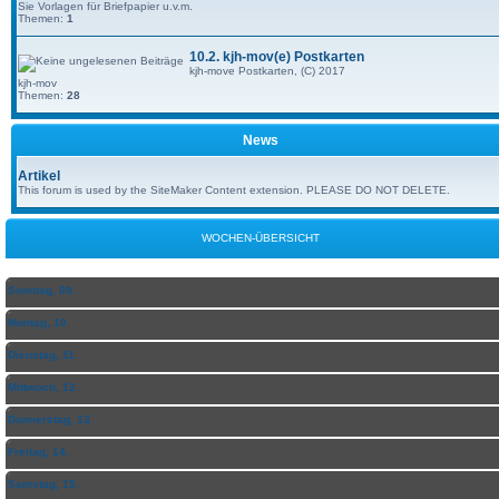
Sie Vorlagen für Briefpapier u.v.m.
Themen:
1
10.2. kjh-mov(e) Postkarten
kjh-move Postkarten, (C) 2017
kjh-mov
Themen:
28
News
Artikel
This forum is used by the SiteMaker Content extension. PLEASE DO NOT DELETE.
WOCHEN-ÜBERSICHT
Sonntag, 09.
Montag, 10.
Dienstag, 11.
Mittwoch, 12.
Donnerstag, 13.
Freitag, 14.
Samstag, 15.