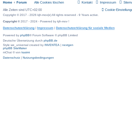
Home
Forum
Alle Cookies löschen
Kontakt
Impressum
Sitem
Alle Zeiten sind
UTC+02:00
Cookie-Einstellung
Copyright © 2017 - 2026 kjh-mov(e) All rights reserved - 9 Years active.
Copyright ©
2017 - 2024 - Powered by
kjh-mov
!
Datenschutzerklärung
|
Impressum
|
Datenschutzerklärung für soziale Medien
Powered by
phpBB
® Forum Software © phpBB Limited
Deutsche Übersetzung durch
phpBB.de
Style we_universal created by
INVENTEA
|
nextgen
phpBB SiteMaker
mChat © von
kasimi
Datenschutz
|
Nutzungsbedingungen