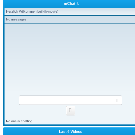
mChat
Herzlich Willkommen bei kjh-mov(e)
No messages
S
e
n
Smilies
d
No one is chatting
Last 6 Videos