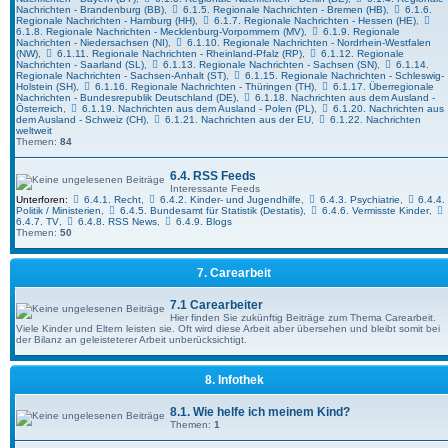
Nachrichten - Brandenburg (BB)
,
6.1.5. Regionale Nachrichten - Bremen (HB)
,
6.1.6.
Regionale Nachrichten - Hamburg (HH)
,
6.1.7. Regionale Nachrichten - Hessen (HE)
,
6.1.8. Regionale Nachrichten - Mecklenburg-Vorpommern (MV)
,
6.1.9. Regionale
Nachrichten - Niedersachsen (NI)
,
6.1.10. Regionale Nachrichten - Nordrhein-Westfalen
(NW)
,
6.1.11. Regionale Nachrichten - Rheinland-Pfalz (RP)
,
6.1.12. Regionale
Nachrichten - Saarland (SL)
,
6.1.13. Regionale Nachrichten - Sachsen (SN)
,
6.1.14.
Regionale Nachrichten - Sachsen-Anhalt (ST)
,
6.1.15. Regionale Nachrichten - Schleswig-
Holstein (SH)
,
6.1.16. Regionale Nachrichten - Thüringen (TH)
,
6.1.17. Überregionale
Nachrichten - Bundesrepublik Deutschland (DE)
,
6.1.18. Nachrichten aus dem Ausland -
Österreich
,
6.1.19. Nachrichten aus dem Ausland - Polen (PL)
,
6.1.20. Nachrichten aus
dem Ausland - Schweiz (CH)
,
6.1.21. Nachrichten aus der EU
,
6.1.22. Nachrichten
weltweit
Themen:
84
6.4. RSS Feeds
Interessante Feeds
Unterforen:
6.4.1. Recht
,
6.4.2. Kinder- und Jugendhilfe
,
6.4.3. Psychiatrie
,
6.4.4.
Politik / Ministerien
,
6.4.5. Bundesamt für Statistik (Destatis)
,
6.4.6. Vermisste Kinder
,
6.4.7. TV
,
6.4.8. RSS News
,
6.4.9. Blogs
Themen:
50
7. Carearbeit
7.1 Carearbeiter
Hier finden Sie zukünftig Beiträge zum Thema Carearbeit.
Viele Kinder und Eltern leisten sie. Oft wird diese Arbeit aber übersehen und bleibt somit bei
der Bilanz an geleisteterer Arbeit unberücksichtigt.
8. Infothek
8.1. Wie helfe ich meinem Kind?
Themen:
1