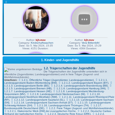
Author:
kjh-mov
Author:
kjh-mov
Category:
Kindschaftssachen
Category:
Vera Birkenbihl
Date: So 5. Mai 2024, 15:35
Date: So 5. Mai 2024, 15:29
Views: 4151 Duration:
Views: 4364 Duration:
1. Kinder- und Jugendhilfe
1.2. Trägerschaften der Jugendhilfe
Die Trägerschaften der Jugendhilfe unterteilen sich in
öffentliche (Jugendämter, Landesjugendämter) und in freie Träger (Jugend- und
Wohlfahrtsverbände).
Unterforen:
1.2.1. Öffentliche Träger (Jugendämter, Landesjugendämter)
,
1.2.1.1.
Landesjugendamt Baden-Württemberg (BW)
,
1.2.1.2. Landesjugendamt Bayern (BY)
,
1.2.1.3. Landesjugendamt Berlin (BE)
,
1.2.1.4. Landesjugendamt Brandenburg (BB)
,
Author:
kjh-mov
Author:
kjh-mov
1.2.1.5. Landesjugendamt Bremen (HB)
,
1.2.1.6. Landesjugendamt Hamburg (HH)
,
Category:
Vera Birkenbihl
Category:
Vera Birkenbihl
1.2.1.7. Landesjugendamt Hessen (HE)
,
1.2.1.8. Landesjugendamt Mecklenburg-
Date: So 5. Mai 2024, 15:19
Date: So 5. Mai 2024, 15:18
Vorpommern (MV)
,
1.2.1.9. Landesjugendamt Niedersachsen (NI)
,
1.2.1.10.
Views: 3971 Duration:
Views: 4296 Duration:
Landesjugendamt Nordrhein-Westfalen (NW)
,
1.2.1.11. Landesjugendamt Rheinland-Pfalz
(RP)
,
1.2.1.12. Landesjugendamt Saarland (SL)
,
1.2.1.13. Landesjugendamt Sachsen
(SN)
,
1.2.1.14. Landesjugendamt Sachsen-Anhalt (ST)
,
1.2.1.15. Landesjugendamt
Schleswig-Holstein (SH)
,
1.2.1.16. Landesjugendamt Thüringen (TH)
,
1.2.17.
Bundesrepublik Deutschland (DE)
,
1.2.2. Freie Träger (Jugend- und Wohlfahrtsverbände)
,
1.2.2.1. Diakonische Werk (DW) der evangelischen Kirche
,
1.2.2.2. Deutsche Caritas-
Verband der katholischen Kirche
,
1.2.2.3. Deutsche Rote Kreuz (DRK)
,
1.2.2.4.