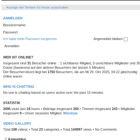
Anzeige der Termine für heute ausschalten
ANMELDEN
Benutzername:
Passwort:
Ich habe mein Passwort vergessen
Angemeldet bleiben
WER IST ONLINE?
Insgesamt sind
31
Besucher online :: 1 sichtbares Mitglied, 0 unsichtbare Mitglieder und 30
Gäste (basierend auf den aktiven Besuchern der letzten 5 Minuten)
Der Besucherrekord liegt bei
1750
Besuchern, die am Mi 29. Okt 2025, 04:22 gleichzeitig
online waren.
WHO IS CHATTING
No one is chatting based on users active over the past 15 minutes
STATISTIK
2695
visits last
24
hours • Beiträge insgesamt
260
• Themen insgesamt
243
• Mitglieder
insgesamt
9
• Unser neuestes Mitglied:
Wendula
VIDEO GALLERY
Total
108
videos • Total
23
categories • Total
144997
views • No Comments
Anmelden