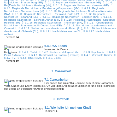
Nachrichten - Brandenburg (BB)
,
6.1.5. Regionale Nachrichten - Bremen (HB)
,
6.1.6.
Regionale Nachrichten - Hamburg (HH)
,
6.1.7. Regionale Nachrichten - Hessen (HE)
,
6.1.8. Regionale Nachrichten - Mecklenburg-Vorpommern (MV)
,
6.1.9. Regionale
Nachrichten - Niedersachsen (NI)
,
6.1.10. Regionale Nachrichten - Nordrhein-Westfalen
(NW)
,
6.1.11. Regionale Nachrichten - Rheinland-Pfalz (RP)
,
6.1.12. Regionale
Nachrichten - Saarland (SL)
,
6.1.13. Regionale Nachrichten - Sachsen (SN)
,
6.1.14.
Regionale Nachrichten - Sachsen-Anhalt (ST)
,
6.1.15. Regionale Nachrichten - Schleswig-
Holstein (SH)
,
6.1.16. Regionale Nachrichten - Thüringen (TH)
,
6.1.17. Überregionale
Nachrichten - Bundesrepublik Deutschland (DE)
,
6.1.18. Nachrichten aus dem Ausland -
Österreich
,
6.1.19. Nachrichten aus dem Ausland - Polen (PL)
,
6.1.20. Nachrichten aus
dem Ausland - Schweiz (CH)
,
6.1.21. Nachrichten aus der EU
,
6.1.22. Nachrichten
weltweit
Themen:
84
6.4. RSS Feeds
Interessante Feeds
Unterforen:
6.4.1. Recht
,
6.4.2. Kinder- und Jugendhilfe
,
6.4.3. Psychiatrie
,
6.4.4.
Politik / Ministerien
,
6.4.5. Bundesamt für Statistik (Destatis)
,
6.4.6. Vermisste Kinder
,
6.4.7. TV
,
6.4.8. RSS News
,
6.4.9. Blogs
Themen:
50
7. Carearbeit
7.1 Carearbeiter
Hier finden Sie zukünftig Beiträge zum Thema Carearbeit.
Viele Kinder und Eltern leisten sie. Oft wird diese Arbeit aber übersehen und bleibt somit bei
der Bilanz an geleisteterer Arbeit unberücksichtigt.
8. Infothek
8.1. Wie helfe ich meinem Kind?
Themen:
1