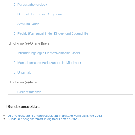
Paragraphendreieck
Der Fall der Familie Bergmann
Arm und Reich
Fachkräftemangel in der Kinder- und Jugendhilfe
Kjh-mov(e)-Offene Briefe
Internierungslager für mexikanische Kinder
Menschenrechtsverletzungen im Mittelmeer
Unterhalt
Kjh-mov(e)-Infos
Gerichtsmedizin
Bundesgesetzblatt
Offene Gesetze: Bundesgesetzblatt in digitaler Form bis Ende 2022
Bund: Bundesgesetzblatt in digitaler Form ab 2023