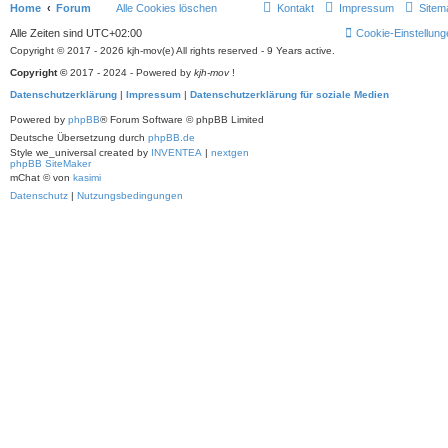
Home
Forum
Alle Cookies löschen
Kontakt
Impressum
Sitem
Alle Zeiten sind
UTC+02:00
Cookie-Einstellung
Copyright © 2017 - 2026 kjh-mov(e) All rights reserved - 9 Years active.
Copyright ©
2017 - 2024 - Powered by
kjh-mov
!
Datenschutzerklärung
|
Impressum
|
Datenschutzerklärung für soziale Medien
Powered by
phpBB
® Forum Software © phpBB Limited
Deutsche Übersetzung durch
phpBB.de
Style we_universal created by
INVENTEA
|
nextgen
phpBB SiteMaker
mChat © von
kasimi
Datenschutz
|
Nutzungsbedingungen