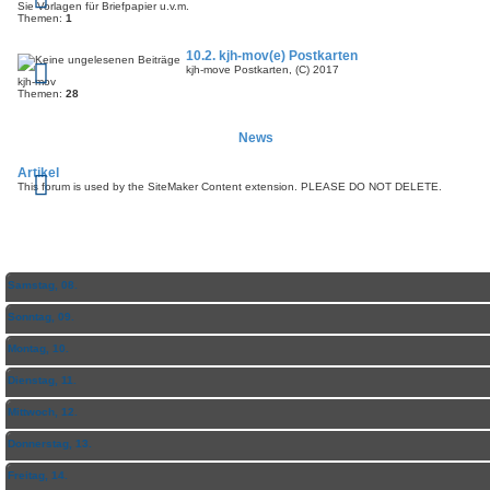
Sie Vorlagen für Briefpapier u.v.m.
Themen:
1
10.2. kjh-mov(e) Postkarten
kjh-move Postkarten, (C) 2017
kjh-mov
Themen:
28
News
Artikel
This forum is used by the SiteMaker Content extension. PLEASE DO NOT DELETE.
WOCHEN-ÜBERSICHT
Samstag, 08.
Sonntag, 09.
Montag, 10.
Dienstag, 11.
Mittwoch, 12.
Donnerstag, 13.
Freitag, 14.