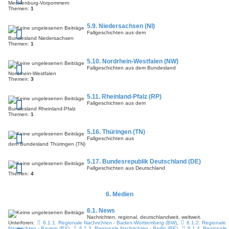
Mecklenburg-Vorpommern
Themen:
1
5.9. Niedersachsen (NI)
Fallgeschichten aus dem
Bundesland Niedersachsen
Themen:
1
5.10. Nordrhein-Westfalen (NW)
Fallgeschichten aus dem Bundesland
Nordrhein-Westfalen
Themen:
3
5.11. Rheinland-Pfalz (RP)
Fallgeschichten aus dem
Bundesland Rheinland-Pfalz
Themen:
1
5.16. Thüringen (TN)
Fallgeschichten aus
dem Bundesland Thüringen (TN)
5.17. Bundesrepublik Deutschland (DE)
Fallgeschichten aus Deutschland
Themen:
4
6. Medien
6.1. News
Nachrichten, regional, deutschlandweit, weltweit.
Unterforen:
6.1.1. Regionale Nachrichten - Baden-Württemberg (BW)
,
6.1.2. Regionale
Nachrichten - Bayern (BY)
,
6.1.3. Regionale Nachrichten - Berlin (BE)
,
6.1.4. Regionale