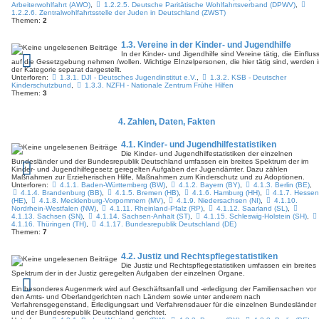
Arbeiterwohlfahrt (AWO)
,
1.2.2.5. Deutsche Paritätische Wohlfahrtsverband (DPWV)
,
1.2.2.6. Zentralwohlfahrtsstelle der Juden in Deutschland (ZWST)
Themen:
2
1.3. Vereine in der Kinder- und Jugendhilfe
Author:
kjh-mov
Author:
kjh-mov
In der Kinder- und Jigendhilfe sind Vereine tätig, die Einflus
Category:
Vera Birkenbihl
Category:
Vera Birkenbihl
auf die Gesetzgebung nehmen /wollen. Wichtige EInzelpersonen, die hier tätig sind, werden 
Date: So 5. Mai 2024, 15:09
Date: So 5. Mai 2024, 15:03
der Kategorie separat dargestellt.
Views: 4610 Duration:
Views: 3894 Duration:
Unterforen:
1.3.1. DJI - Deutsches Jugendinstitut e.V.
,
1.3.2. KSB - Deutscher
Kinderschutzbund
,
1.3.3. NZFH - Nationale Zentrum Frühe Hilfen
Themen:
3
4. Zahlen, Daten, Fakten
4.1. Kinder- und Jugendhilfestatistiken
Die Kinder- und Jugendhilfestatistiken der einzelnen
Bundesländer und der Bundesrepublik Deutschland umfassen ein breites Spektrum der im
Kinder- und Jugend­hilfe­gesetz ge­regel­ten Aufgaben der Jugend­ämter. Dazu zählen
Maßnahmen zur Erzieherischen Hilfe, Maßnahmen zum Kinder­schutz und zu Adoptionen.
Unterforen:
4.1.1. Baden-Württemberg (BW)
,
4.1.2. Bayern (BY)
,
4.1.3. Berlin (BE)
,
4.1.4. Brandenburg (BB)
,
4.1.5. Bremen (HB)
,
4.1.6. Hamburg (HH)
,
4.1.7. Hesse
(HE)
,
4.1.8. Mecklenburg-Vorpommern (MV)
,
4.1.9. Niedersachsen (NI)
,
4.1.10.
Nordrhein-Westfalen (NW)
,
4.1.11. Rheinland-Pfalz (RP)
,
4.1.12. Saarland (SL)
,
4.1.13. Sachsen (SN)
,
4.1.14. Sachsen-Anhalt (ST)
,
4.1.15. Schleswig-Holstein (SH)
,
4.1.16. Thüringen (TH)
,
4.1.17. Bundesrepublik Deutschland (DE)
Themen:
7
4.2. Justiz und Rechtspflegestatistiken
Die Justiz und Rechtspflegestatistiken umfassen ein breites
Spektrum der in der Justiz ge­regel­ten Aufgaben der einzelnen Organe.
Ein besonderes Augenmerk wird auf Geschäftsanfall und -erledigung der Familiensachen vor
den Amts- und Oberlandgerichten nach Ländern sowie unter anderem nach
Verfahrensgegenstand, Erledigungsart und Verfahrensdauer für die einzelnen Bundesländer
und der Bundesrepublik Deutschland gerichtet.