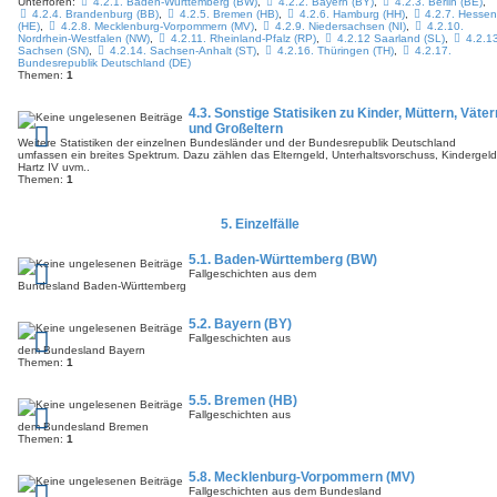
Unterforen:
4.2.1. Baden-Württemberg (BW)
,
4.2.2. Bayern (BY)
,
4.2.3. Berlin (BE)
,
4.2.4. Brandenburg (BB)
,
4.2.5. Bremen (HB)
,
4.2.6. Hamburg (HH)
,
4.2.7. Hesse
(HE)
,
4.2.8. Mecklenburg-Vorpommern (MV)
,
4.2.9. Niedersachsen (NI)
,
4.2.10.
Nordrhein-Westfalen (NW)
,
4.2.11. Rheinland-Pfalz (RP)
,
4.2.12 Saarland (SL)
,
4.2.13
Sachsen (SN)
,
4.2.14. Sachsen-Anhalt (ST)
,
4.2.16. Thüringen (TH)
,
4.2.17.
Bundesrepublik Deutschland (DE)
Themen:
1
4.3. Sonstige Statisiken zu Kinder, Müttern, Väter
und Großeltern
Weitere Statistiken der einzelnen Bundesländer und der Bundesrepublik Deutschland
umfassen ein breites Spektrum. Dazu zählen das Elterngeld, Unterhaltsvorschuss, Kindergeld
Hartz IV uvm..
Themen:
1
5. Einzelfälle
5.1. Baden-Württemberg (BW)
Fallgeschichten aus dem
Bundesland Baden-Württemberg
5.2. Bayern (BY)
Fallgeschichten aus
dem Bundesland Bayern
Themen:
1
5.5. Bremen (HB)
Fallgeschichten aus
dem Bundesland Bremen
Themen:
1
5.8. Mecklenburg-Vorpommern (MV)
Fallgeschichten aus dem Bundesland