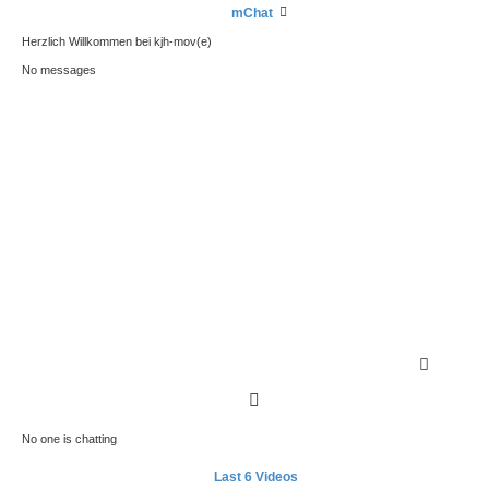
mChat
Herzlich Willkommen bei kjh-mov(e)
No messages
S
e
n
Smilies
d
No one is chatting
Last 6 Videos