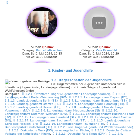
Author:
kjh-mov
Author:
kjh-mov
Category:
Kindschaftssachen
Category:
Vera Birkenbihl
Date: So 5. Mai 2024, 15:35
Date: So 5. Mai 2024, 15:29
Views: 4139 Duration:
Views: 4352 Duration:
1. Kinder- und Jugendhilfe
1.2. Trägerschaften der Jugendhilfe
Die Trägerschaften der Jugendhilfe unterteilen sich in
öffentliche (Jugendämter, Landesjugendämter) und in freie Träger (Jugend- und
Wohlfahrtsverbände).
Unterforen:
1.2.1. Öffentliche Träger (Jugendämter, Landesjugendämter)
,
1.2.1.1.
Landesjugendamt Baden-Württemberg (BW)
,
1.2.1.2. Landesjugendamt Bayern (BY)
,
1.2.1.3. Landesjugendamt Berlin (BE)
,
1.2.1.4. Landesjugendamt Brandenburg (BB)
,
Author:
kjh-mov
Author:
kjh-mov
1.2.1.5. Landesjugendamt Bremen (HB)
,
1.2.1.6. Landesjugendamt Hamburg (HH)
,
Category:
Vera Birkenbihl
Category:
Vera Birkenbihl
1.2.1.7. Landesjugendamt Hessen (HE)
,
1.2.1.8. Landesjugendamt Mecklenburg-
Date: So 5. Mai 2024, 15:19
Date: So 5. Mai 2024, 15:18
Vorpommern (MV)
,
1.2.1.9. Landesjugendamt Niedersachsen (NI)
,
1.2.1.10.
Views: 3963 Duration:
Views: 4289 Duration:
Landesjugendamt Nordrhein-Westfalen (NW)
,
1.2.1.11. Landesjugendamt Rheinland-Pfalz
(RP)
,
1.2.1.12. Landesjugendamt Saarland (SL)
,
1.2.1.13. Landesjugendamt Sachsen
(SN)
,
1.2.1.14. Landesjugendamt Sachsen-Anhalt (ST)
,
1.2.1.15. Landesjugendamt
Schleswig-Holstein (SH)
,
1.2.1.16. Landesjugendamt Thüringen (TH)
,
1.2.17.
Bundesrepublik Deutschland (DE)
,
1.2.2. Freie Träger (Jugend- und Wohlfahrtsverbände)
,
1.2.2.1. Diakonische Werk (DW) der evangelischen Kirche
,
1.2.2.2. Deutsche Caritas-
Verband der katholischen Kirche
,
1.2.2.3. Deutsche Rote Kreuz (DRK)
,
1.2.2.4.