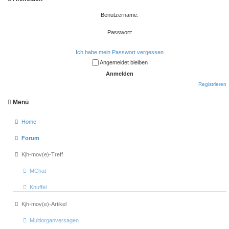
Benutzername:
Passwort:
Ich habe mein Passwort vergessen
Angemeldet bleiben
Registrieren
Menü
Home
Forum
Kjh-mov(e)-Treff
MChat
Knuffel
Kjh-mov(e)-Artikel
Multiorganversagen