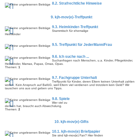
8.2. Strafrechtliche Hinweise
9. kjh-mov(e)-Treffpunkt
9.3. Heimkinder-Treffpunkt
Stammtisch für ehemalige
Heimkinder
9.5. Treffpunkt für JederMann/Frau
9.6. Ich suche nach ...
Suchanfragen nach Menschen, u.a. Kinder, Pflegekinder,
Heimkinder, Mamas, Papas, Omas, Opas.
Themen:
1
9.7. Fachgruppe Unterhalt
Treffpunkt für Kinder, deren Eltern keinen Unterhalt zahlen
wollen. Kein Anspruch auf BaföG, weil Eltern viel verdienen und trotzdem kein Geld? Wir
tauschen uns aus und geben uns Tipps.
9.8. Spiele
Wer viel zu
denken hat, braucht auch Abwechslung.
Themen:
2
10. kjh-mov(e)-Gifts
10.1. kjh-mov(e) Briefpapier
Sie sind kjh-mov(e) Fan? Hier finden