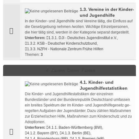
1.3. Vereine in der Kinder-
und Jugendhilfe
In der Kinder- und Jigendhilfe sind Vereine tätig, die Einfluss auf
die Gesetzgebung nehmen /wollen. Wichtige EInzelpersonen,
die hier tätig sind, werden in der Kategorie separat dargestellt.
Unterforen:
1.3.1. DJI - Deutsches Jugendinstitut e.V.
,
1.3.2. KSB - Deutscher Kinderschutzbund
,
1.3.3. NZFH - Nationale Zentrum Frühe Hilfen
Themen:
3
4. Zahlen, Daten, Fakten
4.1. Kinder- und
Jugendhilfestatistiken
Die Kinder- und Jugendhilfestatistiken der einzelnen
Bundesländer und der Bundesrepublik Deutschland umfassen
ein breites Spektrum der im Kinder- und Jugend­hilfe­gesetz ge­
regel­ten Aufgaben der Jugend­ämter. Dazu zählen Maßnahmen
zur Erzieherischen Hilfe, Maßnahmen zum Kinder­schutz und zu
Adoptionen.
Unterforen:
4.1.1. Baden-Württemberg (BW)
,
4.1.2. Bayern (BY)
,
4.1.3. Berlin (BE)
,
4.1.4. Brandenburg (BB)
,
4.1.5. Bremen (HB)
,