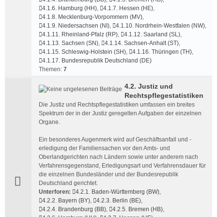
4.1.6. Hamburg (HH)
,
4.1.7. Hessen (HE)
,
4.1.8. Mecklenburg-Vorpommern (MV)
,
4.1.9. Niedersachsen (NI)
,
4.1.10. Nordrhein-Westfalen (NW)
,
4.1.11. Rheinland-Pfalz (RP)
,
4.1.12. Saarland (SL)
,
4.1.13. Sachsen (SN)
,
4.1.14. Sachsen-Anhalt (ST)
,
4.1.15. Schleswig-Holstein (SH)
,
4.1.16. Thüringen (TH)
,
4.1.17. Bundesrepublik Deutschland (DE)
Themen:
7
4.2. Justiz und
Rechtspflegestatistiken
Die Justiz und Rechtspflegestatistiken umfassen ein breites
Spektrum der in der Justiz ge­regel­ten Aufgaben der einzelnen
Organe.
Ein besonderes Augenmerk wird auf Geschäftsanfall und -
erledigung der Familiensachen vor den Amts- und
Oberlandgerichten nach Ländern sowie unter anderem nach
Verfahrensgegenstand, Erledigungsart und Verfahrensdauer für
die einzelnen Bundesländer und der Bundesrepublik
Deutschland gerichtet.
Unterforen:
4.2.1. Baden-Württemberg (BW)
,
4.2.2. Bayern (BY)
,
4.2.3. Berlin (BE)
,
4.2.4. Brandenburg (BB)
,
4.2.5. Bremen (HB)
,