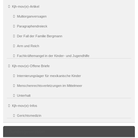
Kjh-mov(e)-Artikel
Multiorganversagen
Paragraphendreieck
Der Fall der Familie Bergmann
Arm und Reich
Fachkräftemangel in der Kinder- und Jugendhilfe
Kjh-mov(e)-Offene Briefe
Internierungslager für mexikanische Kinder
Menschenrechtsverletzungen im Mittelmeer
Unterhalt
Kjh-mov(e)-Infos
Gerichtsmedizin
Bundesgesetzblatt