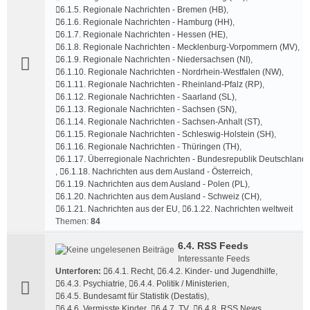
6.1.5. Regionale Nachrichten - Bremen (HB)
,
6.1.6. Regionale Nachrichten - Hamburg (HH)
,
6.1.7. Regionale Nachrichten - Hessen (HE)
,
6.1.8. Regionale Nachrichten - Mecklenburg-Vorpommern (MV)
,
6.1.9. Regionale Nachrichten - Niedersachsen (NI)
,
6.1.10. Regionale Nachrichten - Nordrhein-Westfalen (NW)
,
6.1.11. Regionale Nachrichten - Rheinland-Pfalz (RP)
,
6.1.12. Regionale Nachrichten - Saarland (SL)
,
6.1.13. Regionale Nachrichten - Sachsen (SN)
,
6.1.14. Regionale Nachrichten - Sachsen-Anhalt (ST)
,
6.1.15. Regionale Nachrichten - Schleswig-Holstein (SH)
,
6.1.16. Regionale Nachrichten - Thüringen (TH)
,
6.1.17. Überregionale Nachrichten - Bundesrepublik Deutschland
,
6.1.18. Nachrichten aus dem Ausland - Österreich
,
6.1.19. Nachrichten aus dem Ausland - Polen (PL)
,
6.1.20. Nachrichten aus dem Ausland - Schweiz (CH)
,
6.1.21. Nachrichten aus der EU
,
6.1.22. Nachrichten weltweit
Themen:
84
6.4. RSS Feeds
Interessante Feeds
Unterforen:
6.4.1. Recht
,
6.4.2. Kinder- und Jugendhilfe
,
6.4.3. Psychiatrie
,
6.4.4. Politik / Ministerien
,
6.4.5. Bundesamt für Statistik (Destatis)
,
6.4.6. Vermisste Kinder
,
6.4.7. TV
,
6.4.8. RSS News
,