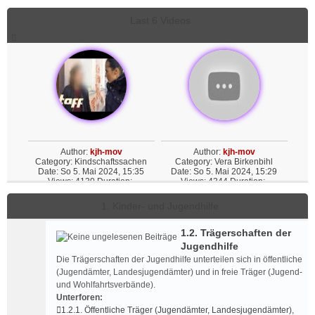
i
Last 6 Videos
e
s
Author:
kjh-mov
Author:
kjh-mov
Category:
Kindschaftssachen
Category:
Vera Birkenbihl
Date: So 5. Mai 2024, 15:35
Date: So 5. Mai 2024, 15:29
Views: 4130 Duration:
Views: 4344 Duration:
1. Kinder- und Jugendhilfe
1.2. Trägerschaften der
Jugendhilfe
Die Trägerschaften der Jugendhilfe unterteilen sich in öffentliche
(Jugendämter, Landesjugendämter) und in freie Träger (Jugend-
und Wohlfahrtsverbände).
Author:
kjh-mov
Author:
kjh-mov
Unterforen:
Category:
Vera Birkenbihl
Category:
Vera Birkenbihl
1.2.1. Öffentliche Träger (Jugendämter, Landesjugendämter)
,