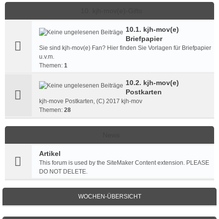
10. kjh-mov(e)-Gifts
10.1. kjh-mov(e)
Briefpapier
Sie sind kjh-mov(e) Fan? Hier finden Sie Vorlagen für Briefpapier
u.v.m.
Themen:
1
10.2. kjh-mov(e)
Postkarten
kjh-move Postkarten, (C) 2017 kjh-mov
Themen:
28
News
Artikel
This forum is used by the SiteMaker Content extension. PLEASE
DO NOT DELETE.
WOCHEN-ÜBERSICHT