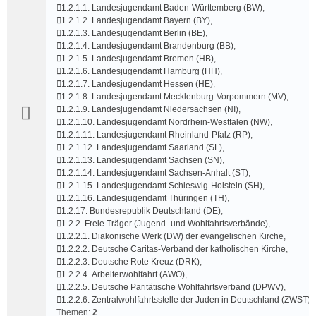
Date: So 5. Mai 2024, 15:19
Date: So 5. Mai 2024, 15:18
1.2.1.1. Landesjugendamt Baden-Württemberg (BW)
,
Views: 3948 Duration:
Views: 4276 Duration:
1.2.1.2. Landesjugendamt Bayern (BY)
,
1.2.1.3. Landesjugendamt Berlin (BE)
,
1.2.1.4. Landesjugendamt Brandenburg (BB)
,
1.2.1.5. Landesjugendamt Bremen (HB)
,
1.2.1.6. Landesjugendamt Hamburg (HH)
,
1.2.1.7. Landesjugendamt Hessen (HE)
,
1.2.1.8. Landesjugendamt Mecklenburg-Vorpommern (MV)
,
1.2.1.9. Landesjugendamt Niedersachsen (NI)
,
1.2.1.10. Landesjugendamt Nordrhein-Westfalen (NW)
,
Author:
kjh-mov
Author:
kjh-mov
1.2.1.11. Landesjugendamt Rheinland-Pfalz (RP)
,
Category:
Vera Birkenbihl
Category:
Vera Birkenbihl
Date: So 5. Mai 2024, 15:09
Date: So 5. Mai 2024, 15:03
1.2.1.12. Landesjugendamt Saarland (SL)
,
Views: 4596 Duration:
Views: 3881 Duration:
1.2.1.13. Landesjugendamt Sachsen (SN)
,
1.2.1.14. Landesjugendamt Sachsen-Anhalt (ST)
,
1.2.1.15. Landesjugendamt Schleswig-Holstein (SH)
,
1.2.1.16. Landesjugendamt Thüringen (TH)
,
1.2.17. Bundesrepublik Deutschland (DE)
,
1.2.2. Freie Träger (Jugend- und Wohlfahrtsverbände)
,
1.2.2.1. Diakonische Werk (DW) der evangelischen Kirche
,
1.2.2.2. Deutsche Caritas-Verband der katholischen Kirche
,
1.2.2.3. Deutsche Rote Kreuz (DRK)
,
1.2.2.4. Arbeiterwohlfahrt (AWO)
,
1.2.2.5. Deutsche Paritätische Wohlfahrtsverband (DPWV)
,
1.2.2.6. Zentralwohlfahrtsstelle der Juden in Deutschland (ZWST)
Themen:
2