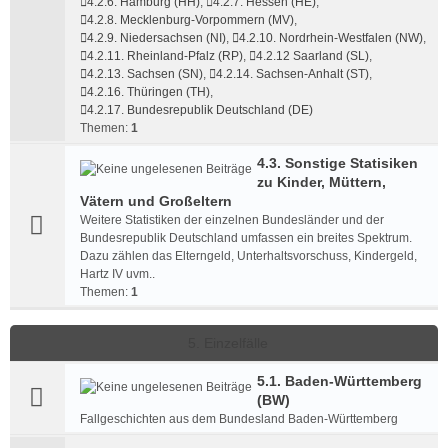
4.2.6. Hamburg (HH)
,
4.2.7. Hessen (HE)
,
4.2.8. Mecklenburg-Vorpommern (MV)
,
4.2.9. Niedersachsen (NI)
,
4.2.10. Nordrhein-Westfalen (NW)
,
4.2.11. Rheinland-Pfalz (RP)
,
4.2.12 Saarland (SL)
,
4.2.13. Sachsen (SN)
,
4.2.14. Sachsen-Anhalt (ST)
,
4.2.16. Thüringen (TH)
,
4.2.17. Bundesrepublik Deutschland (DE)
Themen:
1
4.3. Sonstige Statisiken
zu Kinder, Müttern,
Vätern und Großeltern
Weitere Statistiken der einzelnen Bundesländer und der
Bundesrepublik Deutschland umfassen ein breites Spektrum.
Dazu zählen das Elterngeld, Unterhaltsvorschuss, Kindergeld,
Hartz IV uvm..
Themen:
1
5. Einzelfälle
5.1. Baden-Württemberg
(BW)
Fallgeschichten aus dem Bundesland Baden-Württemberg