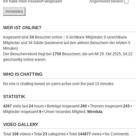
Ich habe mein Passwort vergessen
Angemeldet bleiben
WER IST ONLINE?
Insgesamt sind
34
Besucher online :: 0 sichtbare Mitglieder, 0 unsichtbare
Mitglieder und 34 Gäste (basierend auf den aktiven Besuchern der letzten 5
Minuten)
Der Besucherrekord liegt bei
1750
Besuchern, die am Mi 29. Okt 2025, 04:22
gleichzeitig online waren.
WHO IS CHATTING
No one is chatting based on users active over the past 15 minutes
STATISTIK
4287
visits last
24
hours • Beiträge insgesamt
260
• Themen insgesamt
243
•
Mitglieder insgesamt
9
• Unser neuestes Mitglied:
Wendula
VIDEO GALLERY
Total
108
videos • Total
23
categories • Total
144877
views • No Comments