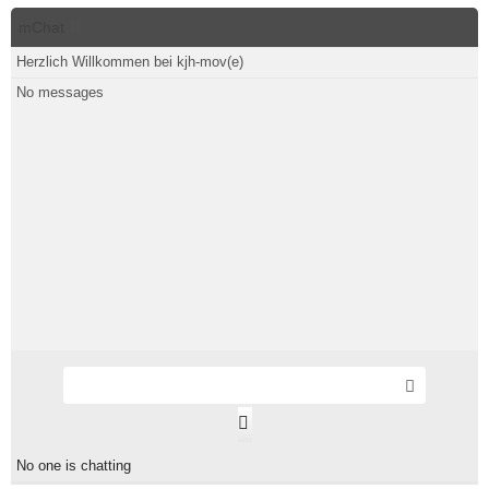
mChat
Herzlich Willkommen bei kjh-mov(e)
No messages
S
e
S
n
m
d
i
No one is chatting
l