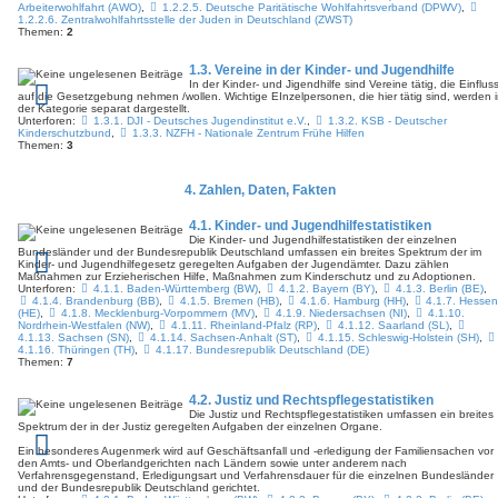
Arbeiterwohlfahrt (AWO)
,
1.2.2.5. Deutsche Paritätische Wohlfahrtsverband (DPWV)
,
1.2.2.6. Zentralwohlfahrtsstelle der Juden in Deutschland (ZWST)
Themen:
2
1.3. Vereine in der Kinder- und Jugendhilfe
Author:
kjh-mov
Author:
kjh-mov
In der Kinder- und Jigendhilfe sind Vereine tätig, die Einflus
Category:
Vera Birkenbihl
Category:
Vera Birkenbihl
auf die Gesetzgebung nehmen /wollen. Wichtige EInzelpersonen, die hier tätig sind, werden 
Date: So 5. Mai 2024, 15:09
Date: So 5. Mai 2024, 15:03
der Kategorie separat dargestellt.
Views: 4623 Duration:
Views: 3909 Duration:
Unterforen:
1.3.1. DJI - Deutsches Jugendinstitut e.V.
,
1.3.2. KSB - Deutscher
Kinderschutzbund
,
1.3.3. NZFH - Nationale Zentrum Frühe Hilfen
Themen:
3
4. Zahlen, Daten, Fakten
4.1. Kinder- und Jugendhilfestatistiken
Die Kinder- und Jugendhilfestatistiken der einzelnen
Bundesländer und der Bundesrepublik Deutschland umfassen ein breites Spektrum der im
Kinder- und Jugend­hilfe­gesetz ge­regel­ten Aufgaben der Jugend­ämter. Dazu zählen
Maßnahmen zur Erzieherischen Hilfe, Maßnahmen zum Kinder­schutz und zu Adoptionen.
Unterforen:
4.1.1. Baden-Württemberg (BW)
,
4.1.2. Bayern (BY)
,
4.1.3. Berlin (BE)
,
4.1.4. Brandenburg (BB)
,
4.1.5. Bremen (HB)
,
4.1.6. Hamburg (HH)
,
4.1.7. Hesse
(HE)
,
4.1.8. Mecklenburg-Vorpommern (MV)
,
4.1.9. Niedersachsen (NI)
,
4.1.10.
Nordrhein-Westfalen (NW)
,
4.1.11. Rheinland-Pfalz (RP)
,
4.1.12. Saarland (SL)
,
4.1.13. Sachsen (SN)
,
4.1.14. Sachsen-Anhalt (ST)
,
4.1.15. Schleswig-Holstein (SH)
,
4.1.16. Thüringen (TH)
,
4.1.17. Bundesrepublik Deutschland (DE)
Themen:
7
4.2. Justiz und Rechtspflegestatistiken
Die Justiz und Rechtspflegestatistiken umfassen ein breites
Spektrum der in der Justiz ge­regel­ten Aufgaben der einzelnen Organe.
Ein besonderes Augenmerk wird auf Geschäftsanfall und -erledigung der Familiensachen vor
den Amts- und Oberlandgerichten nach Ländern sowie unter anderem nach
Verfahrensgegenstand, Erledigungsart und Verfahrensdauer für die einzelnen Bundesländer
und der Bundesrepublik Deutschland gerichtet.