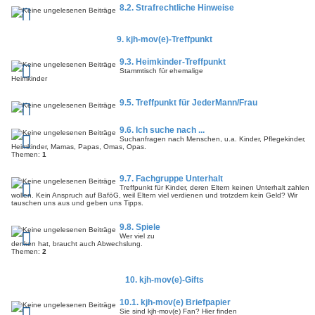
8.2. Strafrechtliche Hinweise
9. kjh-mov(e)-Treffpunkt
9.3. Heimkinder-Treffpunkt
Stammtisch für ehemalige
Heimkinder
9.5. Treffpunkt für JederMann/Frau
9.6. Ich suche nach ...
Suchanfragen nach Menschen, u.a. Kinder, Pflegekinder,
Heimkinder, Mamas, Papas, Omas, Opas.
Themen:
1
9.7. Fachgruppe Unterhalt
Treffpunkt für Kinder, deren Eltern keinen Unterhalt zahlen
wollen. Kein Anspruch auf BaföG, weil Eltern viel verdienen und trotzdem kein Geld? Wir
tauschen uns aus und geben uns Tipps.
9.8. Spiele
Wer viel zu
denken hat, braucht auch Abwechslung.
Themen:
2
10. kjh-mov(e)-Gifts
10.1. kjh-mov(e) Briefpapier
Sie sind kjh-mov(e) Fan? Hier finden