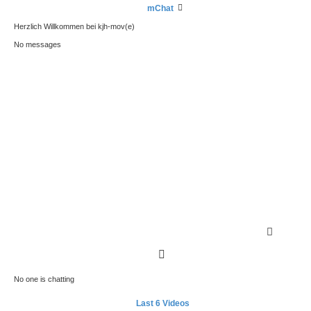
mChat
Herzlich Willkommen bei kjh-mov(e)
No messages
S
e
n
Smilies
d
No one is chatting
Last 6 Videos