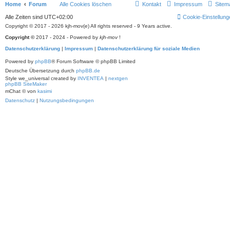
Home
Forum
Alle Cookies löschen
Kontakt
Impressum
Sitem
Alle Zeiten sind
UTC+02:00
Cookie-Einstellung
Copyright © 2017 - 2026 kjh-mov(e) All rights reserved - 9 Years active.
Copyright ©
2017 - 2024 - Powered by
kjh-mov
!
Datenschutzerklärung
|
Impressum
|
Datenschutzerklärung für soziale Medien
Powered by
phpBB
® Forum Software © phpBB Limited
Deutsche Übersetzung durch
phpBB.de
Style we_universal created by
INVENTEA
|
nextgen
phpBB SiteMaker
mChat © von
kasimi
Datenschutz
|
Nutzungsbedingungen