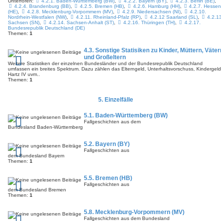
Unterforen:
4.2.1. Baden-Württemberg (BW)
,
4.2.2. Bayern (BY)
,
4.2.3. Berlin (BE)
,
4.2.4. Brandenburg (BB)
,
4.2.5. Bremen (HB)
,
4.2.6. Hamburg (HH)
,
4.2.7. Hesse
(HE)
,
4.2.8. Mecklenburg-Vorpommern (MV)
,
4.2.9. Niedersachsen (NI)
,
4.2.10.
Nordrhein-Westfalen (NW)
,
4.2.11. Rheinland-Pfalz (RP)
,
4.2.12 Saarland (SL)
,
4.2.13
Sachsen (SN)
,
4.2.14. Sachsen-Anhalt (ST)
,
4.2.16. Thüringen (TH)
,
4.2.17.
Bundesrepublik Deutschland (DE)
Themen:
1
4.3. Sonstige Statisiken zu Kinder, Müttern, Väter
und Großeltern
Weitere Statistiken der einzelnen Bundesländer und der Bundesrepublik Deutschland
umfassen ein breites Spektrum. Dazu zählen das Elterngeld, Unterhaltsvorschuss, Kindergeld
Hartz IV uvm..
Themen:
1
5. Einzelfälle
5.1. Baden-Württemberg (BW)
Fallgeschichten aus dem
Bundesland Baden-Württemberg
5.2. Bayern (BY)
Fallgeschichten aus
dem Bundesland Bayern
Themen:
1
5.5. Bremen (HB)
Fallgeschichten aus
dem Bundesland Bremen
Themen:
1
5.8. Mecklenburg-Vorpommern (MV)
Fallgeschichten aus dem Bundesland