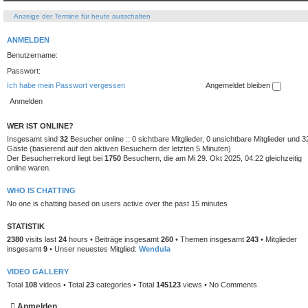
Anzeige der Termine für heute ausschalten
ANMELDEN
Benutzername:
Passwort:
Ich habe mein Passwort vergessen
Angemeldet bleiben
WER IST ONLINE?
Insgesamt sind
32
Besucher online :: 0 sichtbare Mitglieder, 0 unsichtbare Mitglieder und 3
Gäste (basierend auf den aktiven Besuchern der letzten 5 Minuten)
Der Besucherrekord liegt bei
1750
Besuchern, die am Mi 29. Okt 2025, 04:22 gleichzeitig
online waren.
WHO IS CHATTING
No one is chatting based on users active over the past 15 minutes
STATISTIK
2380
visits last
24
hours • Beiträge insgesamt
260
• Themen insgesamt
243
• Mitglieder
insgesamt
9
• Unser neuestes Mitglied:
Wendula
VIDEO GALLERY
Total
108
videos • Total
23
categories • Total
145123
views • No Comments
Anmelden