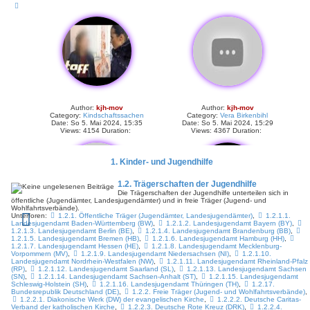
Author:
kjh-mov
Author:
kjh-mov
Category:
Kindschaftssachen
Category:
Vera Birkenbihl
Date: So 5. Mai 2024, 15:35
Date: So 5. Mai 2024, 15:29
Views: 4154 Duration:
Views: 4367 Duration:
1. Kinder- und Jugendhilfe
1.2. Trägerschaften der Jugendhilfe
Die Trägerschaften der Jugendhilfe unterteilen sich in
öffentliche (Jugendämter, Landesjugendämter) und in freie Träger (Jugend- und
Wohlfahrtsverbände).
Unterforen:
1.2.1. Öffentliche Träger (Jugendämter, Landesjugendämter)
,
1.2.1.1.
Landesjugendamt Baden-Württemberg (BW)
,
1.2.1.2. Landesjugendamt Bayern (BY)
,
1.2.1.3. Landesjugendamt Berlin (BE)
,
1.2.1.4. Landesjugendamt Brandenburg (BB)
,
Author:
kjh-mov
Author:
kjh-mov
1.2.1.5. Landesjugendamt Bremen (HB)
,
1.2.1.6. Landesjugendamt Hamburg (HH)
,
Category:
Vera Birkenbihl
Category:
Vera Birkenbihl
1.2.1.7. Landesjugendamt Hessen (HE)
,
1.2.1.8. Landesjugendamt Mecklenburg-
Date: So 5. Mai 2024, 15:19
Date: So 5. Mai 2024, 15:18
Vorpommern (MV)
,
1.2.1.9. Landesjugendamt Niedersachsen (NI)
,
1.2.1.10.
Views: 3976 Duration:
Views: 4300 Duration:
Landesjugendamt Nordrhein-Westfalen (NW)
,
1.2.1.11. Landesjugendamt Rheinland-Pfalz
(RP)
,
1.2.1.12. Landesjugendamt Saarland (SL)
,
1.2.1.13. Landesjugendamt Sachsen
(SN)
,
1.2.1.14. Landesjugendamt Sachsen-Anhalt (ST)
,
1.2.1.15. Landesjugendamt
Schleswig-Holstein (SH)
,
1.2.1.16. Landesjugendamt Thüringen (TH)
,
1.2.17.
Bundesrepublik Deutschland (DE)
,
1.2.2. Freie Träger (Jugend- und Wohlfahrtsverbände)
,
1.2.2.1. Diakonische Werk (DW) der evangelischen Kirche
,
1.2.2.2. Deutsche Caritas-
Verband der katholischen Kirche
,
1.2.2.3. Deutsche Rote Kreuz (DRK)
,
1.2.2.4.