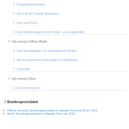
Paragraphendreieck
Der Fall der Familie Bergmann
Arm und Reich
Fachkräftemangel in der Kinder- und Jugendhilfe
Kjh-mov(e)-Offene Briefe
Internierungslager für mexikanische Kinder
Menschenrechtsverletzungen im Mittelmeer
Unterhalt
Kjh-mov(e)-Infos
Gerichtsmedizin
Bundesgesetzblatt
Offene Gesetze: Bundesgesetzblatt in digitaler Form bis Ende 2022
Bund: Bundesgesetzblatt in digitaler Form ab 2023