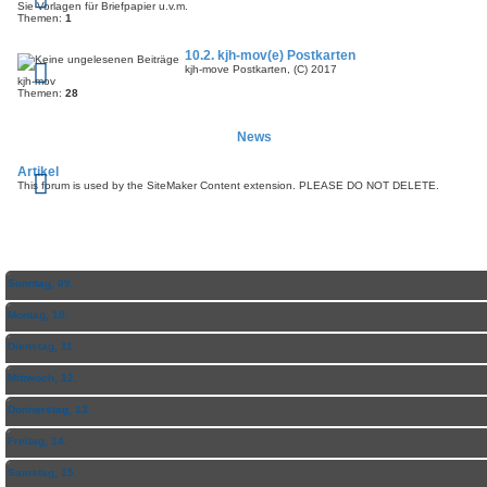
Sie Vorlagen für Briefpapier u.v.m.
Themen:
1
10.2. kjh-mov(e) Postkarten
kjh-move Postkarten, (C) 2017
kjh-mov
Themen:
28
News
Artikel
This forum is used by the SiteMaker Content extension. PLEASE DO NOT DELETE.
WOCHEN-ÜBERSICHT
Sonntag, 09.
Montag, 10.
Dienstag, 11.
Mittwoch, 12.
Donnerstag, 13.
Freitag, 14.
Samstag, 15.