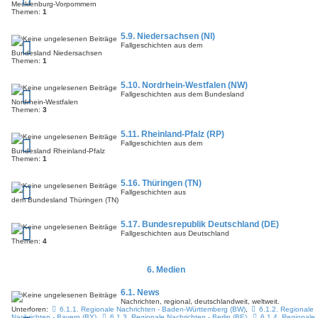
Mecklenburg-Vorpommern
Themen:
1
5.9. Niedersachsen (NI)
Fallgeschichten aus dem
Bundesland Niedersachsen
Themen:
1
5.10. Nordrhein-Westfalen (NW)
Fallgeschichten aus dem Bundesland
Nordrhein-Westfalen
Themen:
3
5.11. Rheinland-Pfalz (RP)
Fallgeschichten aus dem
Bundesland Rheinland-Pfalz
Themen:
1
5.16. Thüringen (TN)
Fallgeschichten aus
dem Bundesland Thüringen (TN)
5.17. Bundesrepublik Deutschland (DE)
Fallgeschichten aus Deutschland
Themen:
4
6. Medien
6.1. News
Nachrichten, regional, deutschlandweit, weltweit.
Unterforen:
6.1.1. Regionale Nachrichten - Baden-Württemberg (BW)
,
6.1.2. Regionale
Nachrichten - Bayern (BY)
,
6.1.3. Regionale Nachrichten - Berlin (BE)
,
6.1.4. Regionale