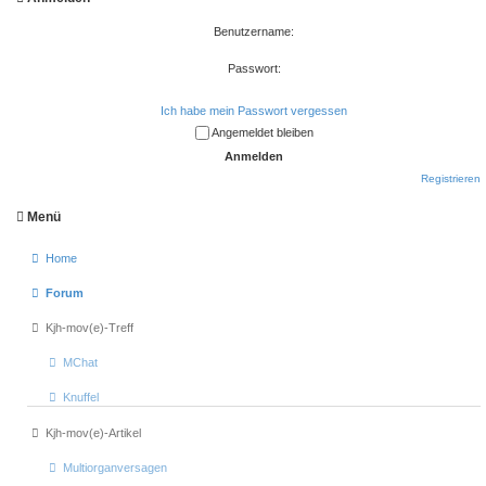
Benutzername:
Passwort:
Ich habe mein Passwort vergessen
Angemeldet bleiben
Registrieren
Menü
Home
Forum
Kjh-mov(e)-Treff
MChat
Knuffel
Kjh-mov(e)-Artikel
Multiorganversagen