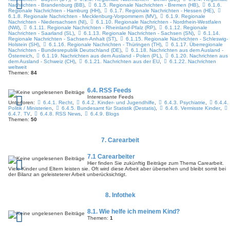
Nachrichten - Brandenburg (BB)
,
6.1.5. Regionale Nachrichten - Bremen (HB)
,
6.1.6.
Regionale Nachrichten - Hamburg (HH)
,
6.1.7. Regionale Nachrichten - Hessen (HE)
,
6.1.8. Regionale Nachrichten - Mecklenburg-Vorpommern (MV)
,
6.1.9. Regionale
Nachrichten - Niedersachsen (NI)
,
6.1.10. Regionale Nachrichten - Nordrhein-Westfalen
(NW)
,
6.1.11. Regionale Nachrichten - Rheinland-Pfalz (RP)
,
6.1.12. Regionale
Nachrichten - Saarland (SL)
,
6.1.13. Regionale Nachrichten - Sachsen (SN)
,
6.1.14.
Regionale Nachrichten - Sachsen-Anhalt (ST)
,
6.1.15. Regionale Nachrichten - Schleswig-
Holstein (SH)
,
6.1.16. Regionale Nachrichten - Thüringen (TH)
,
6.1.17. Überregionale
Nachrichten - Bundesrepublik Deutschland (DE)
,
6.1.18. Nachrichten aus dem Ausland -
Österreich
,
6.1.19. Nachrichten aus dem Ausland - Polen (PL)
,
6.1.20. Nachrichten aus
dem Ausland - Schweiz (CH)
,
6.1.21. Nachrichten aus der EU
,
6.1.22. Nachrichten
weltweit
Themen:
84
6.4. RSS Feeds
Interessante Feeds
Unterforen:
6.4.1. Recht
,
6.4.2. Kinder- und Jugendhilfe
,
6.4.3. Psychiatrie
,
6.4.4.
Politik / Ministerien
,
6.4.5. Bundesamt für Statistik (Destatis)
,
6.4.6. Vermisste Kinder
,
6.4.7. TV
,
6.4.8. RSS News
,
6.4.9. Blogs
Themen:
50
7. Carearbeit
7.1 Carearbeiter
Hier finden Sie zukünftig Beiträge zum Thema Carearbeit.
Viele Kinder und Eltern leisten sie. Oft wird diese Arbeit aber übersehen und bleibt somit bei
der Bilanz an geleisteterer Arbeit unberücksichtigt.
8. Infothek
8.1. Wie helfe ich meinem Kind?
Themen:
1