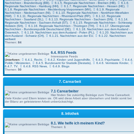
Nachrichten - Brandenburg (BB)
,
6.1.5. Regionale Nachrichten - Bremen (HB)
,
6.1.6.
Regionale Nachrichten - Hamburg (HH)
,
6.1.7. Regionale Nachrichten - Hessen (HE)
,
6.1.8. Regionale Nachrichten - Mecklenburg-Vorpommern (MV)
,
6.1.9. Regionale
Nachrichten - Niedersachsen (NI)
,
6.1.10. Regionale Nachrichten - Nordrhein-Westfalen
(NW)
,
6.1.11. Regionale Nachrichten - Rheinland-Pfalz (RP)
,
6.1.12. Regionale
Nachrichten - Saarland (SL)
,
6.1.13. Regionale Nachrichten - Sachsen (SN)
,
6.1.14.
Regionale Nachrichten - Sachsen-Anhalt (ST)
,
6.1.15. Regionale Nachrichten - Schleswig-
Holstein (SH)
,
6.1.16. Regionale Nachrichten - Thüringen (TH)
,
6.1.17. Überregionale
Nachrichten - Bundesrepublik Deutschland (DE)
,
6.1.18. Nachrichten aus dem Ausland -
Österreich
,
6.1.19. Nachrichten aus dem Ausland - Polen (PL)
,
6.1.20. Nachrichten aus
dem Ausland - Schweiz (CH)
,
6.1.21. Nachrichten aus der EU
,
6.1.22. Nachrichten
weltweit
Themen:
84
6.4. RSS Feeds
Interessante Feeds
Unterforen:
6.4.1. Recht
,
6.4.2. Kinder- und Jugendhilfe
,
6.4.3. Psychiatrie
,
6.4.4.
Politik / Ministerien
,
6.4.5. Bundesamt für Statistik (Destatis)
,
6.4.6. Vermisste Kinder
,
6.4.7. TV
,
6.4.8. RSS News
,
6.4.9. Blogs
Themen:
50
7. Carearbeit
7.1 Carearbeiter
Hier finden Sie zukünftig Beiträge zum Thema Carearbeit.
Viele Kinder und Eltern leisten sie. Oft wird diese Arbeit aber übersehen und bleibt somit bei
der Bilanz an geleisteterer Arbeit unberücksichtigt.
8. Infothek
8.1. Wie helfe ich meinem Kind?
Themen:
1