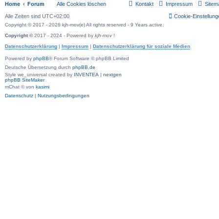
Home
Forum
Alle Cookies löschen
Kontakt
Impressum
Sitem
Alle Zeiten sind
UTC+02:00
Cookie-Einstellung
Copyright © 2017 - 2026 kjh-mov(e) All rights reserved - 9 Years active.
Copyright ©
2017 - 2024 - Powered by
kjh-mov
!
Datenschutzerklärung
|
Impressum
|
Datenschutzerklärung für soziale Medien
Powered by
phpBB
® Forum Software © phpBB Limited
Deutsche Übersetzung durch
phpBB.de
Style we_universal created by
INVENTEA
|
nextgen
phpBB SiteMaker
mChat © von
kasimi
Datenschutz
|
Nutzungsbedingungen