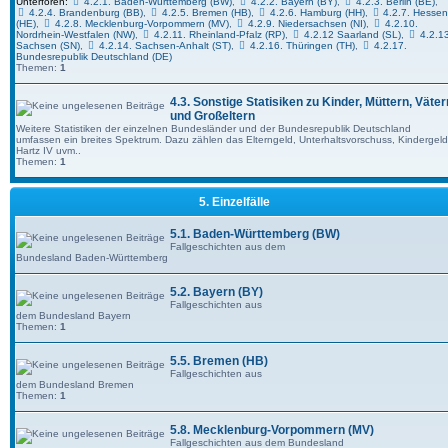
Unterforen:
4.2.1. Baden-Württemberg (BW)
,
4.2.2. Bayern (BY)
,
4.2.3. Berlin (BE)
,
4.2.4. Brandenburg (BB)
,
4.2.5. Bremen (HB)
,
4.2.6. Hamburg (HH)
,
4.2.7. Hesse
(HE)
,
4.2.8. Mecklenburg-Vorpommern (MV)
,
4.2.9. Niedersachsen (NI)
,
4.2.10.
Nordrhein-Westfalen (NW)
,
4.2.11. Rheinland-Pfalz (RP)
,
4.2.12 Saarland (SL)
,
4.2.13
Sachsen (SN)
,
4.2.14. Sachsen-Anhalt (ST)
,
4.2.16. Thüringen (TH)
,
4.2.17.
Bundesrepublik Deutschland (DE)
Themen:
1
4.3. Sonstige Statisiken zu Kinder, Müttern, Väter
und Großeltern
Weitere Statistiken der einzelnen Bundesländer und der Bundesrepublik Deutschland
umfassen ein breites Spektrum. Dazu zählen das Elterngeld, Unterhaltsvorschuss, Kindergeld
Hartz IV uvm..
Themen:
1
5. Einzelfälle
5.1. Baden-Württemberg (BW)
Fallgeschichten aus dem
Bundesland Baden-Württemberg
5.2. Bayern (BY)
Fallgeschichten aus
dem Bundesland Bayern
Themen:
1
5.5. Bremen (HB)
Fallgeschichten aus
dem Bundesland Bremen
Themen:
1
5.8. Mecklenburg-Vorpommern (MV)
Fallgeschichten aus dem Bundesland