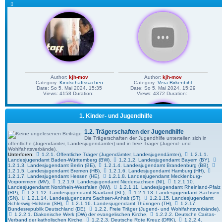
Author:
kjh-mov
Author:
kjh-mov
Category:
Kindschaftssachen
Category:
Vera Birkenbihl
Date: So 5. Mai 2024, 15:35
Date: So 5. Mai 2024, 15:29
Views: 4158 Duration:
Views: 4372 Duration:
1. Kinder- und Jugendhilfe
1.2. Trägerschaften der Jugendhilfe
Die Trägerschaften der Jugendhilfe unterteilen sich in
öffentliche (Jugendämter, Landesjugendämter) und in freie Träger (Jugend- und
Wohlfahrtsverbände).
Unterforen:
1.2.1. Öffentliche Träger (Jugendämter, Landesjugendämter)
,
1.2.1.1.
Landesjugendamt Baden-Württemberg (BW)
,
1.2.1.2. Landesjugendamt Bayern (BY)
,
1.2.1.3. Landesjugendamt Berlin (BE)
,
1.2.1.4. Landesjugendamt Brandenburg (BB)
,
Author:
kjh-mov
Author:
kjh-mov
1.2.1.5. Landesjugendamt Bremen (HB)
,
1.2.1.6. Landesjugendamt Hamburg (HH)
,
Category:
Vera Birkenbihl
Category:
Vera Birkenbihl
1.2.1.7. Landesjugendamt Hessen (HE)
,
1.2.1.8. Landesjugendamt Mecklenburg-
Date: So 5. Mai 2024, 15:19
Date: So 5. Mai 2024, 15:18
Vorpommern (MV)
,
1.2.1.9. Landesjugendamt Niedersachsen (NI)
,
1.2.1.10.
Views: 3977 Duration:
Views: 4303 Duration:
Landesjugendamt Nordrhein-Westfalen (NW)
,
1.2.1.11. Landesjugendamt Rheinland-Pfalz
(RP)
,
1.2.1.12. Landesjugendamt Saarland (SL)
,
1.2.1.13. Landesjugendamt Sachsen
(SN)
,
1.2.1.14. Landesjugendamt Sachsen-Anhalt (ST)
,
1.2.1.15. Landesjugendamt
Schleswig-Holstein (SH)
,
1.2.1.16. Landesjugendamt Thüringen (TH)
,
1.2.17.
Bundesrepublik Deutschland (DE)
,
1.2.2. Freie Träger (Jugend- und Wohlfahrtsverbände)
,
1.2.2.1. Diakonische Werk (DW) der evangelischen Kirche
,
1.2.2.2. Deutsche Caritas-
Verband der katholischen Kirche
,
1.2.2.3. Deutsche Rote Kreuz (DRK)
,
1.2.2.4.