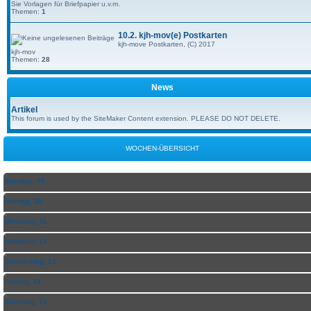
Sie Vorlagen für Briefpapier u.v.m.
Themen:
1
10.2. kjh-mov(e) Postkarten
kjh-move Postkarten, (C) 2017
kjh-mov
Themen:
28
News
Artikel
This forum is used by the SiteMaker Content extension. PLEASE DO NOT DELETE.
WOCHEN-ÜBERSICHT
Sonntag, 09.
Montag, 10.
Dienstag, 11.
Mittwoch, 12.
Donnerstag, 13.
Freitag, 14.
Samstag, 15.