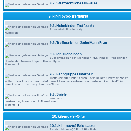
8.2. Strafrechtliche Hinweise
9. kjh-mov(e)-Treffpunkt
9.3. Heimkinder-Treffpunkt
Stammtisch für ehemalige
Heimkinder
9.5. Treffpunkt für JederMann/Frau
9.6. Ich suche nach ...
Suchanfragen nach Menschen, u.a. Kinder, Pflegekinder,
Heimkinder, Mamas, Papas, Omas, Opas.
Themen:
1
9.7. Fachgruppe Unterhalt
Treffpunkt für Kinder, deren Eltern keinen Unterhalt zahlen
wollen. Kein Anspruch auf BaföG, weil Eltern viel verdienen und trotzdem kein Geld? Wir
tauschen uns aus und geben uns Tipps.
9.8. Spiele
Wer viel zu
denken hat, braucht auch Abwechslung.
Themen:
2
10. kjh-mov(e)-Gifts
10.1. kjh-mov(e) Briefpapier
Sie sind kjh-mov(e) Fan? Hier finden