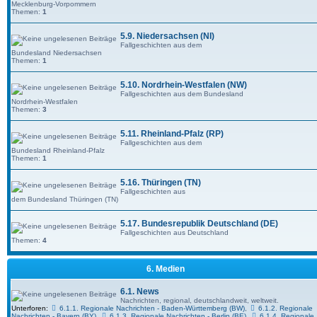
Mecklenburg-Vorpommern
Themen:
1
5.9. Niedersachsen (NI)
Fallgeschichten aus dem
Bundesland Niedersachsen
Themen:
1
5.10. Nordrhein-Westfalen (NW)
Fallgeschichten aus dem Bundesland
Nordrhein-Westfalen
Themen:
3
5.11. Rheinland-Pfalz (RP)
Fallgeschichten aus dem
Bundesland Rheinland-Pfalz
Themen:
1
5.16. Thüringen (TN)
Fallgeschichten aus
dem Bundesland Thüringen (TN)
5.17. Bundesrepublik Deutschland (DE)
Fallgeschichten aus Deutschland
Themen:
4
6. Medien
6.1. News
Nachrichten, regional, deutschlandweit, weltweit.
Unterforen:
6.1.1. Regionale Nachrichten - Baden-Württemberg (BW)
,
6.1.2. Regionale
Nachrichten - Bayern (BY)
,
6.1.3. Regionale Nachrichten - Berlin (BE)
,
6.1.4. Regionale