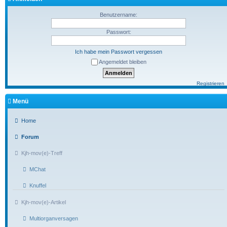
Benutzername:
Passwort:
Ich habe mein Passwort vergessen
Angemeldet bleiben
Registrieren
Menü
Home
Forum
Kjh-mov(e)-Treff
MChat
Knuffel
Kjh-mov(e)-Artikel
Multiorganversagen