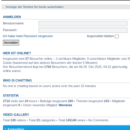
Anzeige der Termine für heute ausschalten
ANMELDEN
Benutzername:
Passwort:
Ich habe mein Passwort vergessen
Angemeldet bleiben
WER IST ONLINE?
Insgesamt sind
37
Besucher online :: 2 sichtbare Mitglieder, 0 unsichtbare Mitglieder und 3
Gäste (basierend auf den aktiven Besuchern der letzten 5 Minuten)
Der Besucherrekord liegt bei
1750
Besuchern, die am Mi 29. Okt 2025, 04:22 gleichzeitig
online waren.
WHO IS CHATTING
No one is chatting based on users active over the past 15 minutes
STATISTIK
2710
visits last
24
hours • Beiträge insgesamt
260
• Themen insgesamt
243
• Mitglieder
insgesamt
9
• Unser neuestes Mitglied:
Wendula
VIDEO GALLERY
Total
108
videos • Total
23
categories • Total
145148
views • No Comments
Anmelden