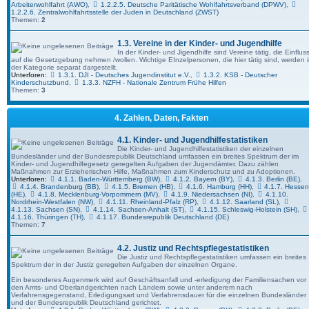
Arbeiterwohlfahrt (AWO)
,
1.2.2.5. Deutsche Paritätische Wohlfahrtsverband (DPWV)
,
1.2.2.6. Zentralwohlfahrtsstelle der Juden in Deutschland (ZWST)
Themen:
2
1.3. Vereine in der Kinder- und Jugendhilfe
Author:
kjh-mov
Author:
kjh-mov
In der Kinder- und Jigendhilfe sind Vereine tätig, die Einflus
Category:
Vera Birkenbihl
Category:
Vera Birkenbihl
auf die Gesetzgebung nehmen /wollen. Wichtige EInzelpersonen, die hier tätig sind, werden 
Date: So 5. Mai 2024, 15:09
Date: So 5. Mai 2024, 15:03
der Kategorie separat dargestellt.
Views: 4624 Duration:
Views: 3912 Duration:
Unterforen:
1.3.1. DJI - Deutsches Jugendinstitut e.V.
,
1.3.2. KSB - Deutscher
Kinderschutzbund
,
1.3.3. NZFH - Nationale Zentrum Frühe Hilfen
Themen:
3
4. Zahlen, Daten, Fakten
4.1. Kinder- und Jugendhilfestatistiken
Die Kinder- und Jugendhilfestatistiken der einzelnen
Bundesländer und der Bundesrepublik Deutschland umfassen ein breites Spektrum der im
Kinder- und Jugend­hilfe­gesetz ge­regel­ten Aufgaben der Jugend­ämter. Dazu zählen
Maßnahmen zur Erzieherischen Hilfe, Maßnahmen zum Kinder­schutz und zu Adoptionen.
Unterforen:
4.1.1. Baden-Württemberg (BW)
,
4.1.2. Bayern (BY)
,
4.1.3. Berlin (BE)
,
4.1.4. Brandenburg (BB)
,
4.1.5. Bremen (HB)
,
4.1.6. Hamburg (HH)
,
4.1.7. Hesse
(HE)
,
4.1.8. Mecklenburg-Vorpommern (MV)
,
4.1.9. Niedersachsen (NI)
,
4.1.10.
Nordrhein-Westfalen (NW)
,
4.1.11. Rheinland-Pfalz (RP)
,
4.1.12. Saarland (SL)
,
4.1.13. Sachsen (SN)
,
4.1.14. Sachsen-Anhalt (ST)
,
4.1.15. Schleswig-Holstein (SH)
,
4.1.16. Thüringen (TH)
,
4.1.17. Bundesrepublik Deutschland (DE)
Themen:
7
4.2. Justiz und Rechtspflegestatistiken
Die Justiz und Rechtspflegestatistiken umfassen ein breites
Spektrum der in der Justiz ge­regel­ten Aufgaben der einzelnen Organe.
Ein besonderes Augenmerk wird auf Geschäftsanfall und -erledigung der Familiensachen vor
den Amts- und Oberlandgerichten nach Ländern sowie unter anderem nach
Verfahrensgegenstand, Erledigungsart und Verfahrensdauer für die einzelnen Bundesländer
und der Bundesrepublik Deutschland gerichtet.