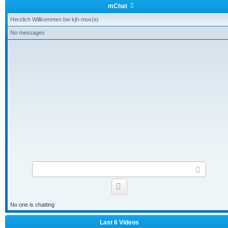
mChat
Herzlich Willkommen bei kjh-mov(e)
No messages
S
e
n
Smilies
d
No one is chatting
Last 6 Videos