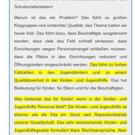
Schulsozialarbeitern.
Warum ist das ein Problem? Das führt zu großen
Kitagruppen und schlechter Qualität; das Thema hatten wir
heute früh. Das führt dazu, dass Beschäftigte ausgebrannt
werden, dass viele das Feld schnell verlassen, dass
Einrichtungen wegen Personalmangel schließen müssen,
dass die Plätze in den Einrichtungen reduziert und
Öffnungszeiten eingeschränkt werden.
Das führt zu hohen
Fallzahlen in den Jugendämtern und zu einem
Qualitätsverlust in der Kinder- und Jugendhilfe.
Das hat
Bedeutung für Kinder, für Eltern und für die Beschäftigten.
Was bedeutet das für Kinder, wenn in der Kinder- und
Jugendhilfe Personal fehlt? Die Kinder- und Jugendhilfe ist
ebenso wie die Kita ein Stück weit Reparaturbetrieb
unserer Gesellschaft. Das sehr weitreichende Kinder- und
Jugendhilfegesetz formuliert klare Rechtsansprüche. Aber