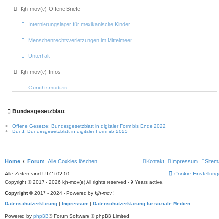
Kjh-mov(e)-Offene Briefe
Internierungslager für mexikanische Kinder
Menschenrechtsverletzungen im Mittelmeer
Unterhalt
Kjh-mov(e)-Infos
Gerichtsmedizin
Bundesgesetzblatt
Offene Gesetze: Bundesgesetzblatt in digitaler Form bis Ende 2022
Bund: Bundesgesetzblatt in digitaler Form ab 2023
Home
Forum
Alle Cookies löschen
Kontakt
Impressum
Sitem
Alle Zeiten sind
UTC+02:00
Cookie-Einstellung
Copyright © 2017 - 2026 kjh-mov(e) All rights reserved - 9 Years active.
Copyright ©
2017 - 2024 - Powered by
kjh-mov
!
Datenschutzerklärung
|
Impressum
|
Datenschutzerklärung für soziale Medien
Powered by
phpBB
® Forum Software © phpBB Limited