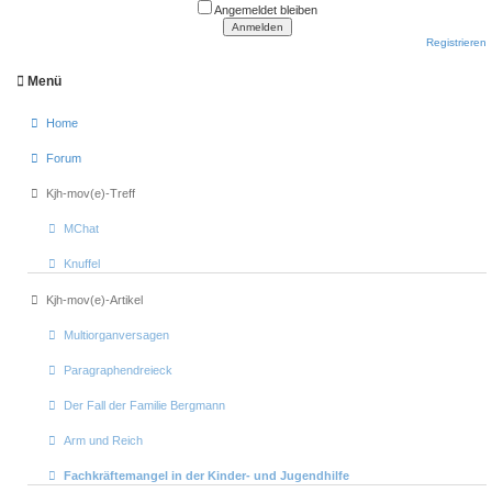
Angemeldet bleiben
Registrieren
Menü
Home
Forum
Kjh-mov(e)-Treff
MChat
Knuffel
Kjh-mov(e)-Artikel
Multiorganversagen
Paragraphendreieck
Der Fall der Familie Bergmann
Arm und Reich
Fachkräftemangel in der Kinder- und Jugendhilfe