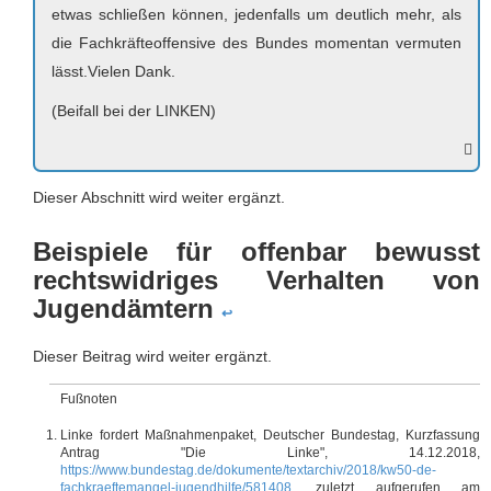
etwas schließen können, jedenfalls um deutlich mehr, als
die Fachkräfteoffensive des Bundes momentan vermuten
lässt.Vielen Dank.
(Beifall bei der LINKEN)
Dieser Abschnitt wird weiter ergänzt.
Beispiele für offenbar bewusst
rechtswidriges Verhalten von
Jugendämtern
↩
Dieser Beitrag wird weiter ergänzt.
Fußnoten
Linke fordert Maßnahmenpaket, Deutscher Bundestag, Kurzfassung
Antrag "Die Linke", 14.12.2018,
https://www.bundestag.de/dokumente/textarchiv/2018/kw50-de-
fachkraeftemangel-jugendhilfe/581408
, zuletzt aufgerufen am