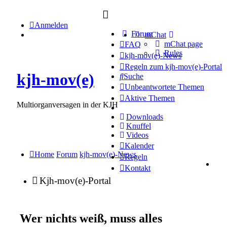
Anmelden
Forum
mChat
mChat page
FAQ
Rules
kjh-mov(e)-News
Regeln zum kjh-mov(e)-Portal
kjh-mov(e)
Suche
Unbeantwortete Themen
Aktive Themen
Multiorganversagen in der KJH
Downloads
Knuffel
Videos
Kalender
Home
Forum
kjh-mov(e)-News
Regeln
Kontakt
Kjh-mov(e)-Portal
Wer nichts weiß, muss alles