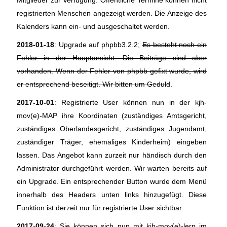
Mitglieder zur Verfügung. Öffentliche Termine können nicht
registrierten Menschen angezeigt werden. Die Anzeige des
Kalenders kann ein- und ausgeschaltet werden.
2018-01-18
: Upgrade auf phpbb3.2.2;
Es besteht noch ein
Fehler in der Hauptansicht. Die Beiträge sind aber
vorhanden. Wenn der Fehler von phpbb gefixt wurde, wird
er entsprechend beseitigt. Wir bitten um Geduld
.
2017-10-01
: Registrierte User können nun in der kjh-
mov(e)-MAP ihre Koordinaten (zuständiges Amtsgericht,
zuständiges Oberlandesgericht, zuständiges Jugendamt,
zuständiger Träger, ehemaliges Kinderheim) eingeben
lassen. Das Angebot kann zurzeit nur händisch durch den
Administrator durchgeführt werden. Wir warten bereits auf
ein Upgrade. Ein entsprechender Button wurde dem Menü
innerhalb des Headers unten links hinzugefügt. Diese
Funktion ist derzeit nur für registrierte User sichtbar.
2017-09-24
: Sie können sich nun mit kjh-mov(e)-lern im