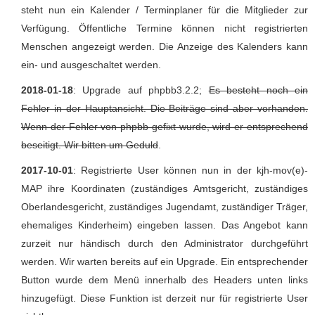
steht nun ein Kalender / Terminplaner für die Mitglieder zur
Verfügung. Öffentliche Termine können nicht registrierten
Menschen angezeigt werden. Die Anzeige des Kalenders kann
ein- und ausgeschaltet werden.
2018-01-18
: Upgrade auf phpbb3.2.2;
Es besteht noch ein
Fehler in der Hauptansicht. Die Beiträge sind aber vorhanden.
Wenn der Fehler von phpbb gefixt wurde, wird er entsprechend
beseitigt. Wir bitten um Geduld
.
2017-10-01
: Registrierte User können nun in der kjh-mov(e)-
MAP ihre Koordinaten (zuständiges Amtsgericht, zuständiges
Oberlandesgericht, zuständiges Jugendamt, zuständiger Träger,
ehemaliges Kinderheim) eingeben lassen. Das Angebot kann
zurzeit nur händisch durch den Administrator durchgeführt
werden. Wir warten bereits auf ein Upgrade. Ein entsprechender
Button wurde dem Menü innerhalb des Headers unten links
hinzugefügt. Diese Funktion ist derzeit nur für registrierte User