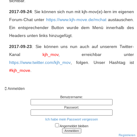
sichtbar.
2017-09-24
: Sie können sich nun mit kjh-mov(e)-lern im eigenen
Forum-Chat unter
https://www.kjh-move.de/mchat
austauschen.
Ein entsprechender Button wurde dem Menü innerhalb des
Headers unten links hinzugefügt.
2017-09-23
: Sie können uns nun auch auf unserem Twitter-
Kanal
kjh_mov
, erreichbar unter
https://www.twitter.com/kjh_mov
, folgen. Unser Hashtag ist
#kjh_move
.
Anmelden
Benutzername:
Passwort:
Ich habe mein Passwort vergessen
Angemeldet bleiben
Registrieren