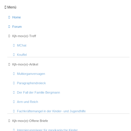
Menü
Home
Forum
Kjh-mov(e)-Treff
MChat
Knuffel
Kjh-mov(e)-Artikel
Multiorganversagen
Paragraphendreieck
Der Fall der Familie Bergmann
Arm und Reich
Fachkräftemangel in der Kinder- und Jugendhilfe
Kjh-mov(e)-Offene Briefe
Internierungslager für mexikanische Kinder