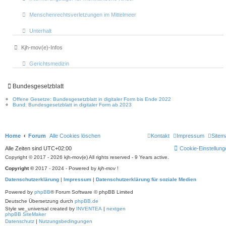
Menschenrechtsverletzungen im Mittelmeer
Unterhalt
Kjh-mov(e)-Infos
Gerichtsmedizin
Bundesgesetzblatt
Offene Gesetze: Bundesgesetzblatt in digitaler Form bis Ende 2022
Bund: Bundesgesetzblatt in digitaler Form ab 2023
Home
Forum
Alle Cookies löschen
Kontakt
Impressum
Sitem
Alle Zeiten sind
UTC+02:00
Cookie-Einstellung
Copyright © 2017 - 2026 kjh-mov(e) All rights reserved - 9 Years active.
Copyright ©
2017 - 2024 - Powered by
kjh-mov
!
Datenschutzerklärung
|
Impressum
|
Datenschutzerklärung für soziale Medien
Powered by
phpBB
® Forum Software © phpBB Limited
Deutsche Übersetzung durch
phpBB.de
Style we_universal created by
INVENTEA
|
nextgen
phpBB SiteMaker
Datenschutz
|
Nutzungsbedingungen