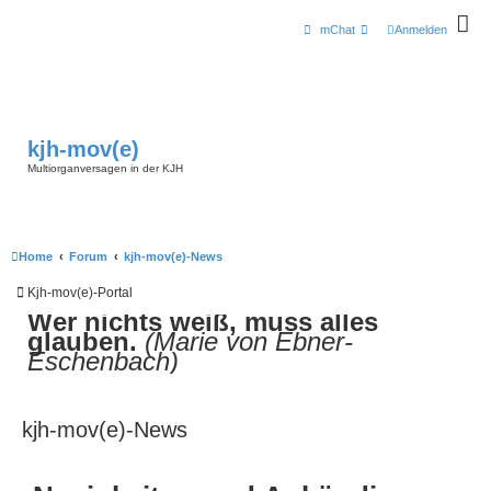
mChat
Anmelden
kjh-mov(e)
Multiorganversagen in der KJH
Home
Forum
kjh-mov(e)-News
Kjh-mov(e)-Portal
Wer nichts weiß, muss alles
glauben.
(Marie von Ebner-
Eschenbach)
kjh-mov(e)-News