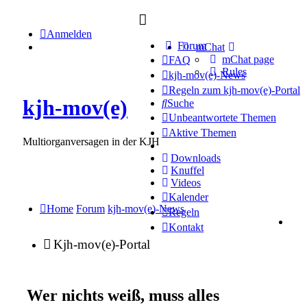
Anmelden
Forum
mChat
mChat page
FAQ
Rules
kjh-mov(e)-News
Regeln zum kjh-mov(e)-Portal
kjh-mov(e)
Suche
Unbeantwortete Themen
Aktive Themen
Multiorganversagen in der KJH
Downloads
Knuffel
Videos
Kalender
Home
Forum
kjh-mov(e)-News
Regeln
Kontakt
Kjh-mov(e)-Portal
Wer nichts weiß, muss alles