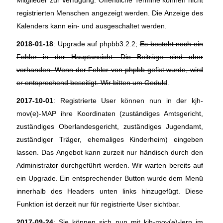
Mitglieder zur Verfügung. Öffentliche Termine können nicht
registrierten Menschen angezeigt werden. Die Anzeige des
Kalenders kann ein- und ausgeschaltet werden.
2018-01-18
: Upgrade auf phpbb3.2.2;
Es besteht noch ein
Fehler in der Hauptansicht. Die Beiträge sind aber
vorhanden. Wenn der Fehler von phpbb gefixt wurde, wird
er entsprechend beseitigt. Wir bitten um Geduld
.
2017-10-01
: Registrierte User können nun in der kjh-
mov(e)-MAP ihre Koordinaten (zuständiges Amtsgericht,
zuständiges Oberlandesgericht, zuständiges Jugendamt,
zuständiger Träger, ehemaliges Kinderheim) eingeben
lassen. Das Angebot kann zurzeit nur händisch durch den
Administrator durchgeführt werden. Wir warten bereits auf
ein Upgrade. Ein entsprechender Button wurde dem Menü
innerhalb des Headers unten links hinzugefügt. Diese
Funktion ist derzeit nur für registrierte User sichtbar.
2017-09-24
: Sie können sich nun mit kjh-mov(e)-lern im