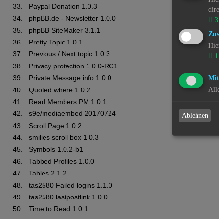
Paypal Donation 1.0.3
dir
phpBB.de - Newsletter 1.0.0
3
phpBB SiteMaker 3.1.1
Zus
Pretty Topic 1.0.1
Hie
Previous / Next topic 1.0.3
1
Privacy protection 1.0.0-RC1
Private Message info 1.0.0
Mit
Quoted where 1.0.2
All
Read Members PM 1.0.1
s9e/mediaembed 20170724
Ablehnen
Scroll Page 1.0.2
smilies scroll box 1.0.3
Symbols 1.0.2-b1
Tabbed Profiles 1.0.0
Tables 2.1.2
tas2580 Failed logins 1.1.0
tas2580 lastpostlink 1.0.0
Time to Read 1.0.1