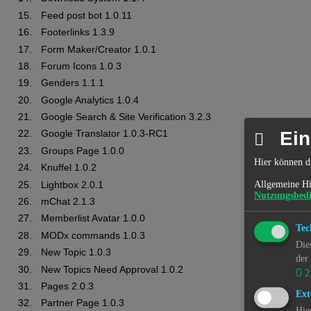
Feed post bot 1.0.11
Footerlinks 1.3.9
Form Maker/Creator 1.0.1
Forum Icons 1.0.3
Genders 1.1.1
Google Analytics 1.0.4
Google Search & Site Verification 3.2.3
Ein
Google Translator 1.0.3-RC1
Groups Page 1.0.0
Hier können d
Knuffel 1.0.2
Allgemeine Hi
Lightbox 2.0.1
Nutzungsbed
mChat 2.1.3
Memberlist Avatar 1.0.0
Tec
MODx commands 1.0.3
Die
New Topic 1.0.3
der
New Topics Need Approval 1.0.2
2
Pages 2.0.3
Ext
Partner Page 1.0.3
Hie