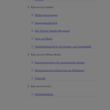
Kjh-mov(e)-Artikel
Multiorganversagen
Paragraphendreieck
Der Fall der Familie Bergmann
Arm und Reich
Fachkräftemangel in der Kinder- und Jugendhilfe
Kjh-mov(e)-Offene Briefe
Internierungslager für mexikanische Kinder
Menschenrechtsverletzungen im Mittelmeer
Unterhalt
Kjh-mov(e)-Infos
Gerichtsmedizin