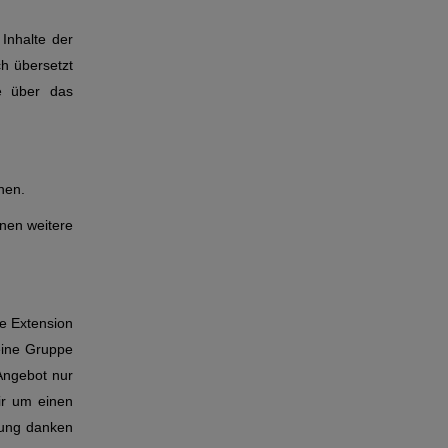
Inhalte der
ch übersetzt
e über das
hen.
nen weitere
e Extension
eine Gruppe
Angebot nur
ir um einen
zung danken