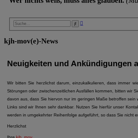
Wer nichts weiß, muss alles glauben.
(Ma
Erweiterte
Suche
Suche
kjh-mov(e)-News
Neuigkeiten und Ankündigungen 
Wir bitten Sie herzlichst darum, einzukalkulieren, dass immer 
Störungen oder zwischenzeitlichen Ausfällen kommen, bitten wir Si
davon aus, dass Sie hiervon nur im geringen Maße betroffen sein
Links sind wir Ihnen sehr dankbar. Nutzen Sie hierfür unser Konta
werden in umgekehrter Reihenfolge aufgeführt, so dass Sie nicht e
Herzlichst
Ihre
kjh_mov