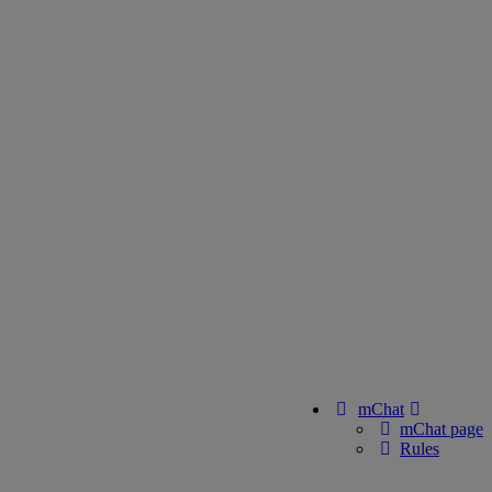
mChat
mChat page
Rules