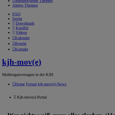
Unbeantwortete Themen
Aktive Themen
FAQ
Suche
Downloads
Knuffel
Videos
Kalender
Regeln
Kontakt
kjh-mov(e)
Multiorganversagen in der KJH
Home
Forum
kjh-mov(e)-News
Kjh-mov(e)-Portal