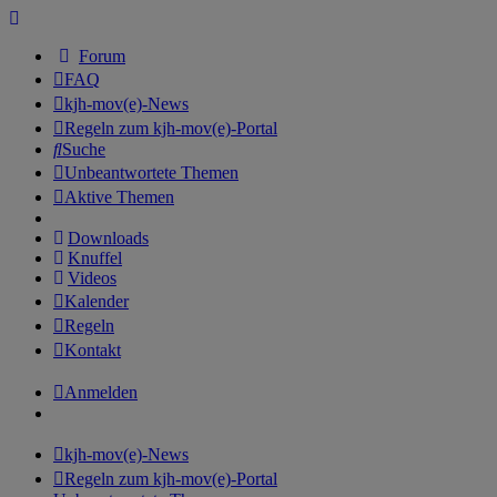
Forum
FAQ
kjh-mov(e)-News
Regeln zum kjh-mov(e)-Portal
Suche
Unbeantwortete Themen
Aktive Themen
Downloads
Knuffel
Videos
Kalender
Regeln
Kontakt
Anmelden
kjh-mov(e)-News
Regeln zum kjh-mov(e)-Portal