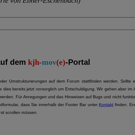
rie von Ebner-Eschenbach)
auf dem
-Portal
kjh-
mov
(e)
wieder Umstrukturierungen auf dem Forum stattfinden werden. Sollte 
e dies bereits jetzt vorsorglich um Entschuldigung. Wir gehen aber im
 werden. Für Anregungen und das Hinweisen auf Bugs und nicht funkti
ktformular, dass Sie innerhalb der Footer Bar unter
Kontakt
finden. Er
rst scrollen müssen.