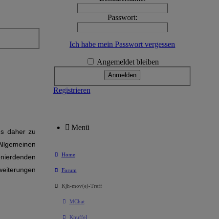
Passwort:
Ich habe mein Passwort vergessen
Angemeldet bleiben
Registrieren
Menü
es daher zu
 Allgemeinen
Home
onierdenden
weiterungen
Forum
Kjh-mov(e)-Treff
MChat
Knuffel