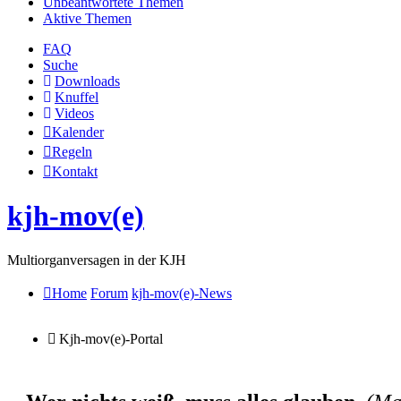
Unbeantwortete Themen
Aktive Themen
FAQ
Suche
Downloads
Knuffel
Videos
Kalender
Regeln
Kontakt
kjh-mov(e)
Multiorganversagen in der KJH
Home
Forum
kjh-mov(e)-News
Kjh-mov(e)-Portal