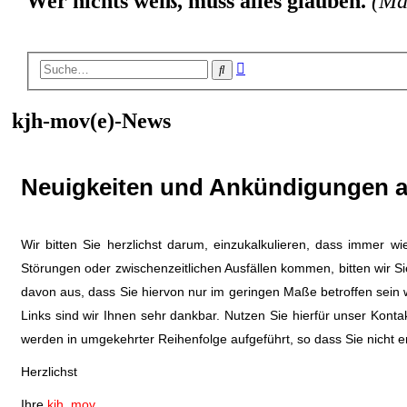
Wer nichts weiß, muss alles glauben.
(Ma
Erweiterte
Suche
Suche
kjh-mov(e)-News
Neuigkeiten und Ankündigungen 
Wir bitten Sie herzlichst darum, einzukalkulieren, dass immer 
Störungen oder zwischenzeitlichen Ausfällen kommen, bitten wir Si
davon aus, dass Sie hiervon nur im geringen Maße betroffen sein
Links sind wir Ihnen sehr dankbar. Nutzen Sie hierfür unser Konta
werden in umgekehrter Reihenfolge aufgeführt, so dass Sie nicht e
Herzlichst
Ihre
kjh_mov