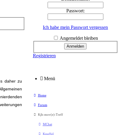
Passwort:
Ich habe mein Passwort vergessen
Angemeldet bleiben
Registrieren
Menü
es daher zu
 Allgemeinen
Home
onierdenden
weiterungen
Forum
Kjh-mov(e)-Treff
MChat
Knuffel