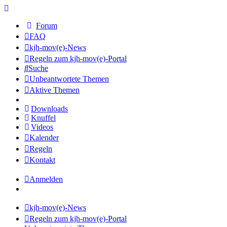
Forum
FAQ
kjh-mov(e)-News
Regeln zum kjh-mov(e)-Portal
Suche
Unbeantwortete Themen
Aktive Themen
Downloads
Knuffel
Videos
Kalender
Regeln
Kontakt
Anmelden
kjh-mov(e)-News
Regeln zum kjh-mov(e)-Portal