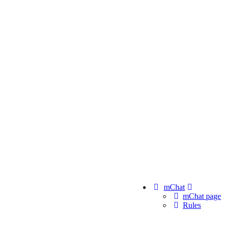
mChat
mChat page
Rules