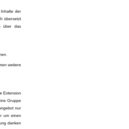
Inhalte der
ch übersetzt
e über das
hen.
nen weitere
e Extension
eine Gruppe
Angebot nur
ir um einen
zung danken