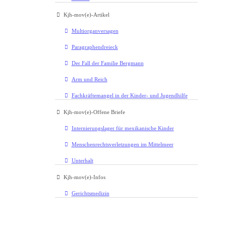
Kjh-mov(e)-Artikel
Multiorganversagen
Paragraphendreieck
Der Fall der Familie Bergmann
Arm und Reich
Fachkräftemangel in der Kinder- und Jugendhilfe
Kjh-mov(e)-Offene Briefe
Internierungslager für mexikanische Kinder
Menschenrechtsverletzungen im Mittelmeer
Unterhalt
Kjh-mov(e)-Infos
Gerichtsmedizin