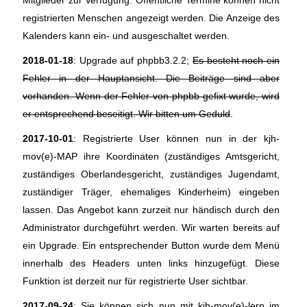
Mitglieder zur Verfügung. Öffentliche Termine können nicht
registrierten Menschen angezeigt werden. Die Anzeige des
Kalenders kann ein- und ausgeschaltet werden.
2018-01-18
: Upgrade auf phpbb3.2.2;
Es besteht noch ein
Fehler in der Hauptansicht. Die Beiträge sind aber
vorhanden. Wenn der Fehler von phpbb gefixt wurde, wird
er entsprechend beseitigt. Wir bitten um Geduld
.
2017-10-01
: Registrierte User können nun in der kjh-
mov(e)-MAP ihre Koordinaten (zuständiges Amtsgericht,
zuständiges Oberlandesgericht, zuständiges Jugendamt,
zuständiger Träger, ehemaliges Kinderheim) eingeben
lassen. Das Angebot kann zurzeit nur händisch durch den
Administrator durchgeführt werden. Wir warten bereits auf
ein Upgrade. Ein entsprechender Button wurde dem Menü
innerhalb des Headers unten links hinzugefügt. Diese
Funktion ist derzeit nur für registrierte User sichtbar.
2017-09-24
: Sie können sich nun mit kjh-mov(e)-lern im