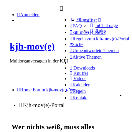
Anmelden
Forum
mChat
mChat page
FAQ
Rules
kjh-mov(e)-News
Regeln zum kjh-mov(e)-Portal
kjh-mov(e)
Suche
Unbeantwortete Themen
Aktive Themen
Multiorganversagen in der KJH
Downloads
Knuffel
Videos
Kalender
Home
Forum
kjh-mov(e)-News
Regeln
Kontakt
Kjh-mov(e)-Portal
Wer nichts weiß, muss alles