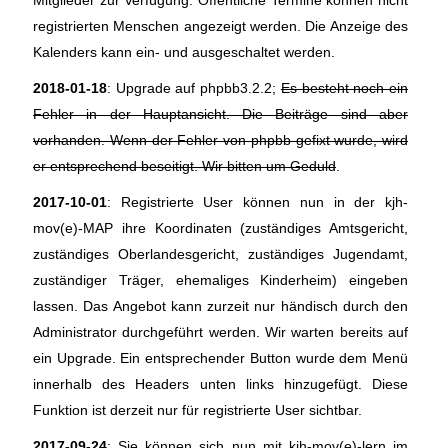
Mitglieder zur Verfügung. Öffentliche Termine können nicht
registrierten Menschen angezeigt werden. Die Anzeige des
Kalenders kann ein- und ausgeschaltet werden.
2018-01-18
: Upgrade auf phpbb3.2.2;
Es besteht noch ein
Fehler in der Hauptansicht. Die Beiträge sind aber
vorhanden. Wenn der Fehler von phpbb gefixt wurde, wird
er entsprechend beseitigt. Wir bitten um Geduld
.
2017-10-01
: Registrierte User können nun in der kjh-
mov(e)-MAP ihre Koordinaten (zuständiges Amtsgericht,
zuständiges Oberlandesgericht, zuständiges Jugendamt,
zuständiger Träger, ehemaliges Kinderheim) eingeben
lassen. Das Angebot kann zurzeit nur händisch durch den
Administrator durchgeführt werden. Wir warten bereits auf
ein Upgrade. Ein entsprechender Button wurde dem Menü
innerhalb des Headers unten links hinzugefügt. Diese
Funktion ist derzeit nur für registrierte User sichtbar.
2017-09-24
: Sie können sich nun mit kjh-mov(e)-lern im