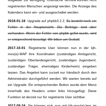
Mitglieder zur Verfügung. Öffentliche Termine können nicht
registrierten Menschen angezeigt werden. Die Anzeige des
Kalenders kann ein- und ausgeschaltet werden.
2018-01-18
: Upgrade auf phpbb3.2.2;
Es besteht noch ein
Fehler in der Hauptansicht. Die Beiträge sind aber
vorhanden. Wenn der Fehler von phpbb gefixt wurde, wird
er entsprechend beseitigt. Wir bitten um Geduld
.
2017-10-01
: Registrierte User können nun in der kjh-
mov(e)-MAP ihre Koordinaten (zuständiges Amtsgericht,
zuständiges Oberlandesgericht, zuständiges Jugendamt,
zuständiger Träger, ehemaliges Kinderheim) eingeben
lassen. Das Angebot kann zurzeit nur händisch durch den
Administrator durchgeführt werden. Wir warten bereits auf
ein Upgrade. Ein entsprechender Button wurde dem Menü
innerhalb des Headers unten links hinzugefügt. Diese
Funktion ist derzeit nur für registrierte User sichtbar.
2017-09-24
: Sie können sich nun mit kjh-mov(e)-lern im