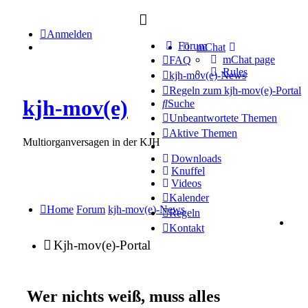
Anmelden
Forum
mChat
mChat page
FAQ
Rules
kjh-mov(e)-News
Regeln zum kjh-mov(e)-Portal
kjh-mov(e)
Suche
Unbeantwortete Themen
Aktive Themen
Multiorganversagen in der KJH
Downloads
Knuffel
Videos
Kalender
Home
Forum
kjh-mov(e)-News
Regeln
Kontakt
Kjh-mov(e)-Portal
Wer nichts weiß, muss alles