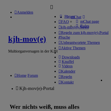
Anmelden
Forum
mChat
mChat page
FAQ
Rules
kjh-mov(e)-News
Regeln zum kjh-mov(e)-Portal
kjh-mov(e)
Suche
Unbeantwortete Themen
Aktive Themen
Multiorganversagen in der KJH
Downloads
Knuffel
Videos
Kalender
Home
Forum
Regeln
Kontakt
Kjh-mov(e)-Portal
Wer nichts weiß, muss alles