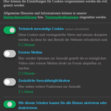
Hier können die Einstellungen für Cookies vorgenommen werden die evtl.
gesetzt werden.
Benutzername:
Allgemeine Hinweise und Informationen können in unserer
Datenschutzerklärung
bzw.
Nutzungsbedingungen
eingesehen werden.
Passwort:
Technisch notwendige Cookies
(immer erforderlich)
Diese Cookies sind voreingestellte Werte und müssen akzeptiert
Ich habe mein Passwort vergessen
werden, da diese für den Betrieb der Webseite erforderlich sind.
Angemeldet bleiben
2
Dienste
Externe Medien
Hier werden Optionen zur Auswahl gestellt die es ermöglichen
Registrieren
Videos oder externe Medien direkt im Forum abspielbar zu
machen.
3
Dienste
Menü
Zusätzliche Auswahlmöglichkeiten
Hier stehen weitere Funktionen zur Auswahl
1
Dienst
Home
Forum
Mit diesem Schalter kannst Du alle Dienste aktivieren oder
deaktivieren.
Kjh-mov(e)-Treff