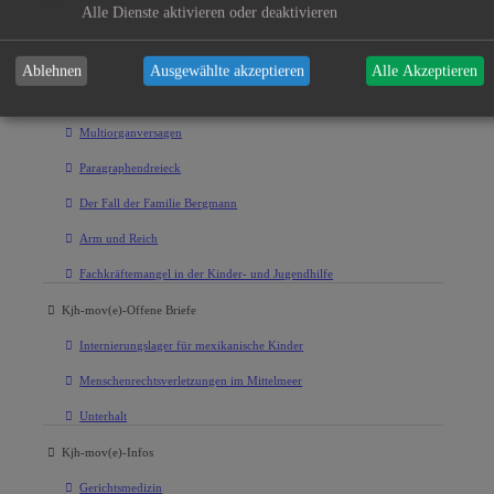
Alle Dienste aktivieren oder deaktivieren
MChat
Knuffel
Ablehnen
Ausgewählte akzeptieren
Alle Akzeptieren
Kjh-mov(e)-Artikel
Multiorganversagen
Paragraphendreieck
Der Fall der Familie Bergmann
Arm und Reich
Fachkräftemangel in der Kinder- und Jugendhilfe
Kjh-mov(e)-Offene Briefe
Internierungslager für mexikanische Kinder
Menschenrechtsverletzungen im Mittelmeer
Unterhalt
Kjh-mov(e)-Infos
Gerichtsmedizin