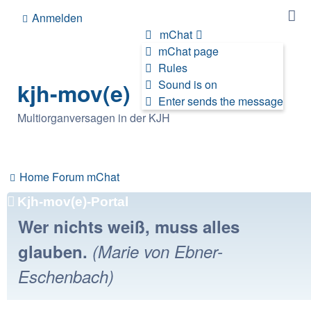
Anmelden
mChat
mChat page
Rules
Sound is on
kjh-mov(e)
Enter sends the message
Multiorganversagen in der KJH
Home
Forum
mChat
Kjh-mov(e)-Portal
Wer nichts weiß, muss alles
glauben.
(Marie von Ebner-
Eschenbach)