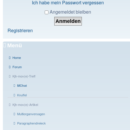
Ich habe mein Passwort vergessen
Angemeldet bleiben
Registrieren
Menü
Home
Forum
Kjh-mov(e)-Treff
MChat
Knuffel
Kjh-mov(e)-Artikel
Multiorganversagen
Paragraphendreieck