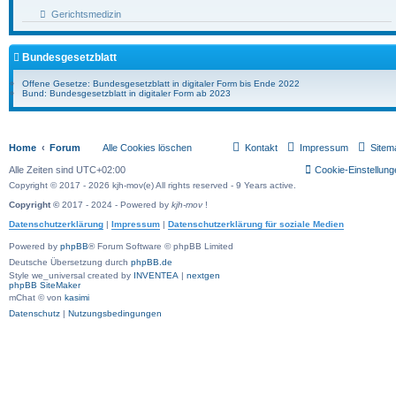
Gerichtsmedizin
Bundesgesetzblatt
Offene Gesetze: Bundesgesetzblatt in digitaler Form bis Ende 2022
Bund: Bundesgesetzblatt in digitaler Form ab 2023
Home
Forum
Alle Cookies löschen
Kontakt
Impressum
Sitem
Alle Zeiten sind
UTC+02:00
Cookie-Einstellung
Copyright © 2017 - 2026 kjh-mov(e) All rights reserved - 9 Years active.
Copyright ©
2017 - 2024 - Powered by
kjh-mov
!
Datenschutzerklärung
|
Impressum
|
Datenschutzerklärung für soziale Medien
Powered by
phpBB
® Forum Software © phpBB Limited
Deutsche Übersetzung durch
phpBB.de
Style we_universal created by
INVENTEA
|
nextgen
phpBB SiteMaker
mChat © von
kasimi
Datenschutz
|
Nutzungsbedingungen