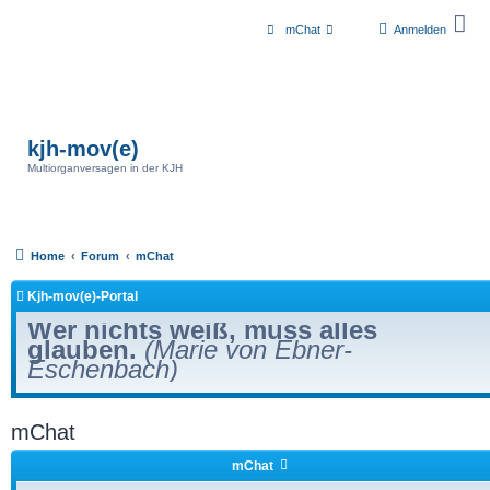
mChat
Anmelden
kjh-mov(e)
Multiorganversagen in der KJH
Home
Forum
mChat
Kjh-mov(e)-Portal
Wer nichts weiß, muss alles
glauben.
(Marie von Ebner-
Eschenbach)
mChat
mChat