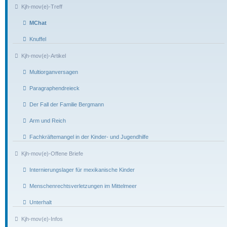
Kjh-mov(e)-Treff
MChat
Knuffel
Kjh-mov(e)-Artikel
Multiorganversagen
Paragraphendreieck
Der Fall der Familie Bergmann
Arm und Reich
Fachkräftemangel in der Kinder- und Jugendhilfe
Kjh-mov(e)-Offene Briefe
Internierungslager für mexikanische Kinder
Menschenrechtsverletzungen im Mittelmeer
Unterhalt
Kjh-mov(e)-Infos