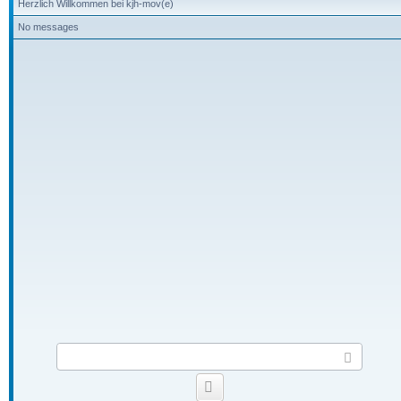
Herzlich Willkommen bei kjh-mov(e)
No messages
S
e
n
Smilies
d