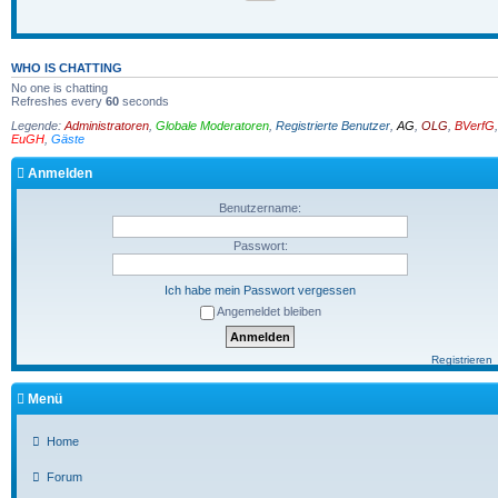
WHO IS CHATTING
No one is chatting
Refreshes every
60
seconds
Legende:
Administratoren
,
Globale Moderatoren
,
Registrierte Benutzer
,
AG
,
OLG
,
BVerfG
,
EuGH
,
Gäste
Anmelden
Benutzername:
Passwort:
Ich habe mein Passwort vergessen
Angemeldet bleiben
Registrieren
Menü
Home
Forum