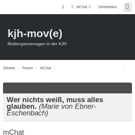
mChat
Anmelden
kjh-mov(e)
Multiorganversagen in der KJH
Home
Forum
mChat
Kjh-mov(e)-Portal
Wer nichts weiß, muss alles
glauben.
(Marie von Ebner-
Eschenbach)
mChat