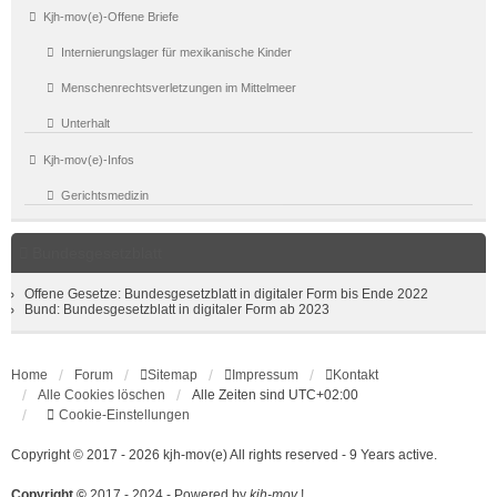
Kjh-mov(e)-Offene Briefe
Internierungslager für mexikanische Kinder
Menschenrechtsverletzungen im Mittelmeer
Unterhalt
Kjh-mov(e)-Infos
Gerichtsmedizin
Bundesgesetzblatt
Offene Gesetze: Bundesgesetzblatt in digitaler Form bis Ende 2022
Bund: Bundesgesetzblatt in digitaler Form ab 2023
Home
Forum
Sitemap
Impressum
Kontakt
Alle Cookies löschen
Alle Zeiten sind
UTC+02:00
Cookie-Einstellungen
Copyright © 2017 - 2026 kjh-mov(e) All rights reserved - 9 Years active.
Copyright ©
2017 - 2024 - Powered by
kjh-mov
!