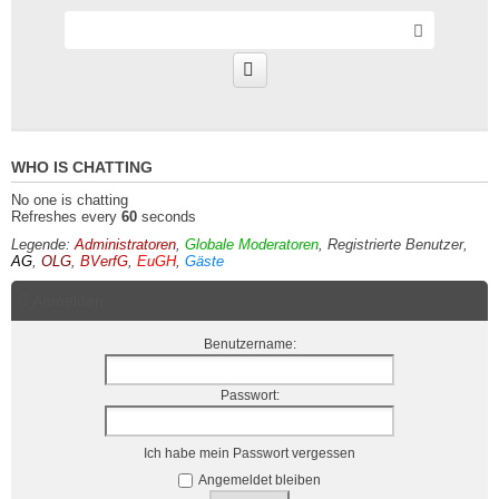
S
e
Smilies
n
d
WHO IS CHATTING
No one is chatting
Refreshes every
60
seconds
Legende:
Administratoren
,
Globale Moderatoren
,
Registrierte Benutzer
,
AG
,
OLG
,
BVerfG
,
EuGH
,
Gäste
Anmelden
Benutzername:
Passwort:
Ich habe mein Passwort vergessen
Angemeldet bleiben