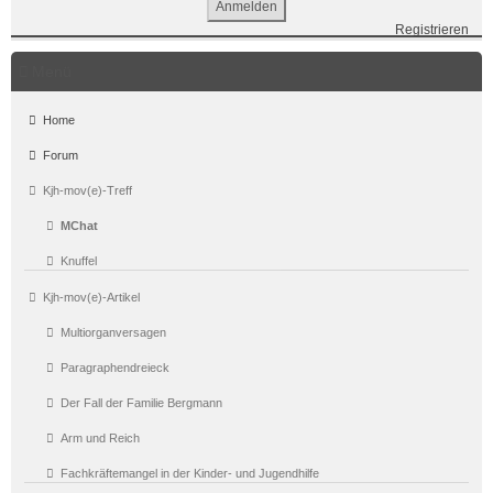
Registrieren
Menü
Home
Forum
Kjh-mov(e)-Treff
MChat
Knuffel
Kjh-mov(e)-Artikel
Multiorganversagen
Paragraphendreieck
Der Fall der Familie Bergmann
Arm und Reich
Fachkräftemangel in der Kinder- und Jugendhilfe