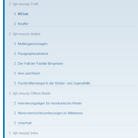
Kjh-mov(e)-Treff
MChat
Knuffel
Kjh-mov(e)-Artikel
Multiorganversagen
Paragraphendreieck
Der Fall der Familie Bergmann
Arm und Reich
Fachkräftemangel in der Kinder- und Jugendhilfe
Kjh-mov(e)-Offene Briefe
Internierungslager für mexikanische Kinder
Menschenrechtsverletzungen im Mittelmeer
Unterhalt
Kjh-mov(e)-Infos