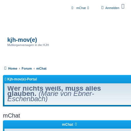
mChat
Anmelden
kjh-mov(e)
Multiorganversagen in der KJH
Home
Forum
mChat
Kjh-mov(e)-Portal
Wer nichts weiß, muss alles
glauben.
(Marie von Ebner-
Eschenbach)
mChat
mChat