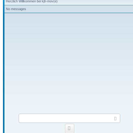
Herzlich Willkommen bei kjh-mov(e)
No messages
S
e
n
Smilies
d