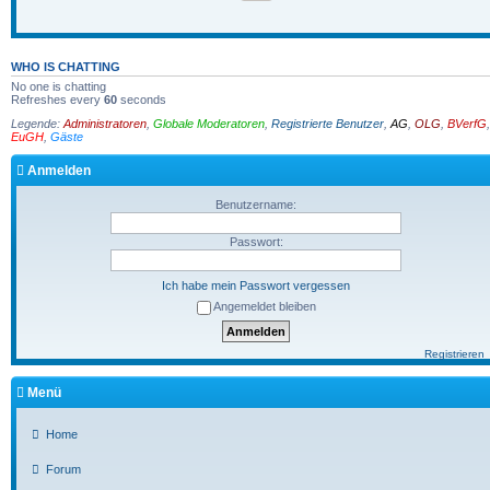
WHO IS CHATTING
No one is chatting
Refreshes every
60
seconds
Legende:
Administratoren
,
Globale Moderatoren
,
Registrierte Benutzer
,
AG
,
OLG
,
BVerfG
,
EuGH
,
Gäste
Anmelden
Benutzername:
Passwort:
Ich habe mein Passwort vergessen
Angemeldet bleiben
Registrieren
Menü
Home
Forum