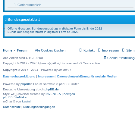
Gerichtsmedizin
Bundesgesetzblatt
Offene Gesetze: Bundesgesetzblatt in digitaler Form bis Ende 2022
Bund: Bundesgesetzblatt in digitaler Form ab 2023
Home
Forum
Alle Cookies löschen
Kontakt
Impressum
Sitem
Alle Zeiten sind
UTC+02:00
Cookie-Einstellung
Copyright © 2017 - 2026 kjh-mov(e) All rights reserved - 9 Years active.
Copyright ©
2017 - 2024 - Powered by
kjh-mov
!
Datenschutzerklärung
|
Impressum
|
Datenschutzerklärung für soziale Medien
Powered by
phpBB
® Forum Software © phpBB Limited
Deutsche Übersetzung durch
phpBB.de
Style we_universal created by
INVENTEA
|
nextgen
phpBB SiteMaker
mChat © von
kasimi
Datenschutz
|
Nutzungsbedingungen