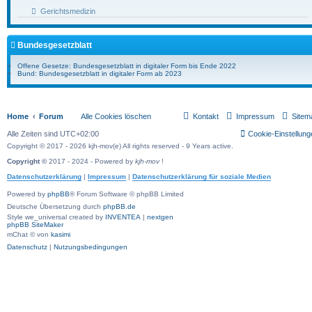
Gerichtsmedizin
Bundesgesetzblatt
Offene Gesetze: Bundesgesetzblatt in digitaler Form bis Ende 2022
Bund: Bundesgesetzblatt in digitaler Form ab 2023
Home
Forum
Alle Cookies löschen
Kontakt
Impressum
Sitem
Alle Zeiten sind
UTC+02:00
Cookie-Einstellung
Copyright © 2017 - 2026 kjh-mov(e) All rights reserved - 9 Years active.
Copyright ©
2017 - 2024 - Powered by
kjh-mov
!
Datenschutzerklärung
|
Impressum
|
Datenschutzerklärung für soziale Medien
Powered by
phpBB
® Forum Software © phpBB Limited
Deutsche Übersetzung durch
phpBB.de
Style we_universal created by
INVENTEA
|
nextgen
phpBB SiteMaker
mChat © von
kasimi
Datenschutz
|
Nutzungsbedingungen