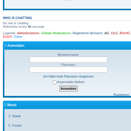
WHO IS CHATTING
No one is chatting
Refreshes every
60
seconds
Legende:
Administratoren
,
Globale Moderatoren
,
Registrierte Benutzer
,
AG
,
OLG
,
BVerfG
,
EuGH
,
Gäste
Anmelden
Benutzername:
Passwort:
Ich habe mein Passwort vergessen
Angemeldet bleiben
Registrieren
Menü
Home
Forum