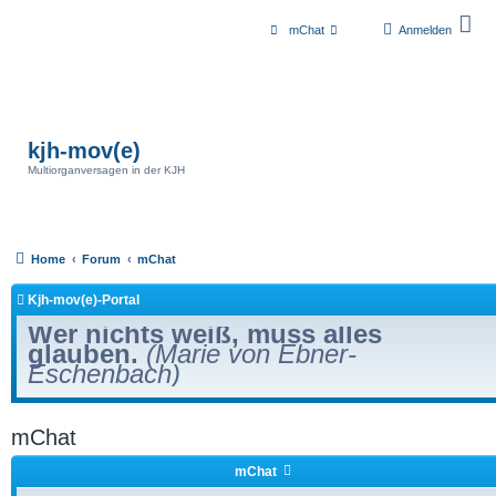
mChat
Anmelden
kjh-mov(e)
Multiorganversagen in der KJH
Home
Forum
mChat
Kjh-mov(e)-Portal
Wer nichts weiß, muss alles
glauben.
(Marie von Ebner-
Eschenbach)
mChat
mChat