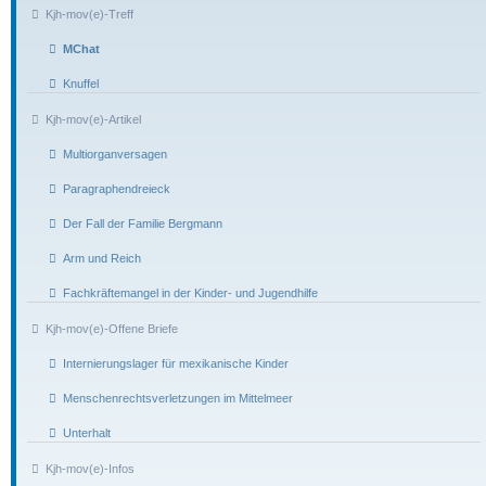
Kjh-mov(e)-Treff
MChat
Knuffel
Kjh-mov(e)-Artikel
Multiorganversagen
Paragraphendreieck
Der Fall der Familie Bergmann
Arm und Reich
Fachkräftemangel in der Kinder- und Jugendhilfe
Kjh-mov(e)-Offene Briefe
Internierungslager für mexikanische Kinder
Menschenrechtsverletzungen im Mittelmeer
Unterhalt
Kjh-mov(e)-Infos