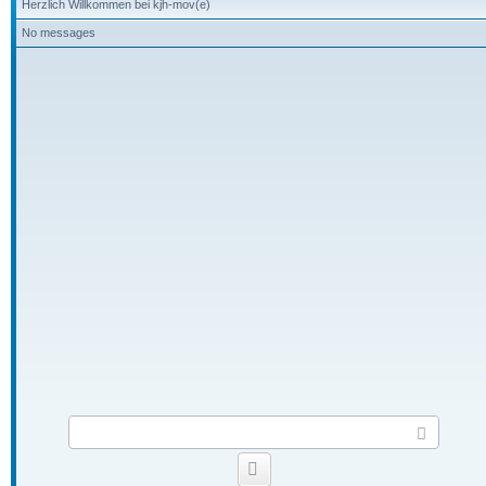
Herzlich Willkommen bei kjh-mov(e)
No messages
S
e
n
Smilies
d