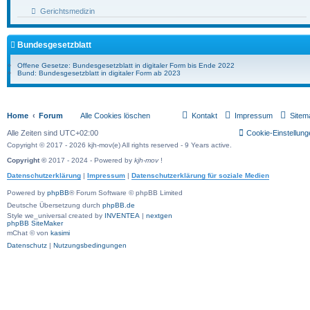
Gerichtsmedizin
Bundesgesetzblatt
Offene Gesetze: Bundesgesetzblatt in digitaler Form bis Ende 2022
Bund: Bundesgesetzblatt in digitaler Form ab 2023
Home
Forum
Alle Cookies löschen
Kontakt
Impressum
Sitem
Alle Zeiten sind
UTC+02:00
Cookie-Einstellung
Copyright © 2017 - 2026 kjh-mov(e) All rights reserved - 9 Years active.
Copyright ©
2017 - 2024 - Powered by
kjh-mov
!
Datenschutzerklärung
|
Impressum
|
Datenschutzerklärung für soziale Medien
Powered by
phpBB
® Forum Software © phpBB Limited
Deutsche Übersetzung durch
phpBB.de
Style we_universal created by
INVENTEA
|
nextgen
phpBB SiteMaker
mChat © von
kasimi
Datenschutz
|
Nutzungsbedingungen