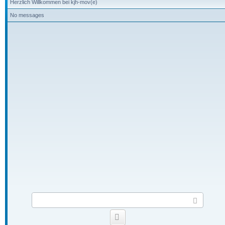
Herzlich Willkommen bei kjh-mov(e)
No messages
S
e
n
Smilies
d