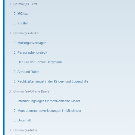
Kjh-mov(e)-Treff
MChat
Knuffel
Kjh-mov(e)-Artikel
Multiorganversagen
Paragraphendreieck
Der Fall der Familie Bergmann
Arm und Reich
Fachkräftemangel in der Kinder- und Jugendhilfe
Kjh-mov(e)-Offene Briefe
Internierungslager für mexikanische Kinder
Menschenrechtsverletzungen im Mittelmeer
Unterhalt
Kjh-mov(e)-Infos