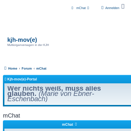
mChat
Anmelden
kjh-mov(e)
Multiorganversagen in der KJH
Home
Forum
mChat
Kjh-mov(e)-Portal
Wer nichts weiß, muss alles
glauben.
(Marie von Ebner-
Eschenbach)
mChat
mChat