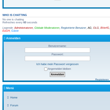
WHO IS CHATTING
No one is chatting
Refreshes every
60
seconds
Legende:
Administratoren
,
Globale Moderatoren
,
Registrierte Benutzer
,
AG
,
OLG
,
BVerfG
,
EuGH
,
Gäste
Anmelden
Benutzername:
Passwort:
Ich habe mein Passwort vergessen
Angemeldet bleiben
Registrieren
Menü
Home
Forum