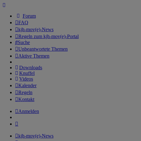
Forum
FAQ
kjh-mov(e)-News
Regeln zum kjh-mov(e)-Portal
Suche
Unbeantwortete Themen
Aktive Themen
Downloads
Knuffel
Videos
Kalender
Regeln
Kontakt
Anmelden
kjh-mov(e)-News