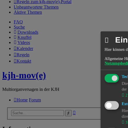
Regeln zum kjh-mov(e)-Portal
Unbeantwortete Themen
Aktive Themen
FAQ
Suche
Downloads
Knuffel
Ein
Videos
Kalender
Hier können d
Regeln
Allgemeine Hi
Kontakt
Nutzungsbed
kjh-mov(e)
Tec
Die
Multiorganversagen in der KJH
der
2
Home
Forum
Ext
Hie
Erweiterte
Suche
dir
Suche
3