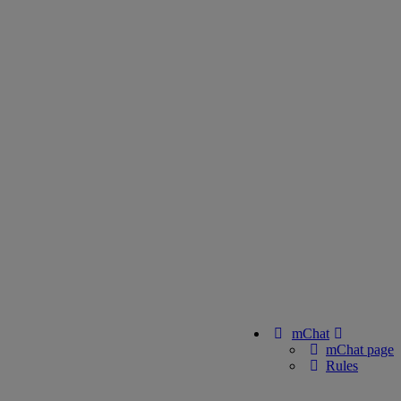
mChat
mChat page
Rules