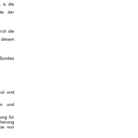
. a. die
ste der
rch die
 diesen
 Bundes
ul- und
ern und
ung für
cherung
abe von