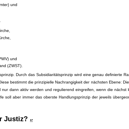
mter) und
.
irche,
irche,
DPWV) und
hland (ZWST).
tsprinzip. Durch das Subsidiaritätsprinzip wird eine genau definierte R
Diese bestimmt die prinzipielle Nachrangigkeit der nächsten Ebene: Die
oll nur dann aktiv werden und regulierend eingreifen, wenn die nächst 
thilfe soll aber immer das oberste Handlungsprinzip der jeweils überge
r Justiz?
↩