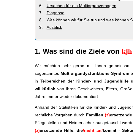
Ursachen für ein Multiorganversagen
Diagnose
Was können wir für Sie tun und was können S
Ausblick
1. Was sind die Ziele von
kjh
Wir möchten sehr gerne mit Ihnen gemeinsam Lö
sogenanntes
Multiorgandysfunktions-Syndrom
b
in Teilbereichen der
Kinder- und Jugendhilfe
u
willkürlich
von ihren Geschwistern, Eltern, Großelt
Jahre immer wieder dokumentiert.
Anhand der Statistiken für die Kinder- und Jugendh
rechtliche Vorgaben durch
Familien
(z)
ersetzende 
Pflegestellen und Heimerzieher ausgetauscht werde
(z)
ersetzende Hilfe, die
/nicht an/
kommt - Seku