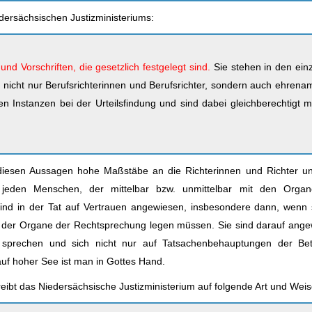
edersächsischen Justizministeriums:
nd Vorschriften, die gesetzlich festgelegt sind.
Sie stehen in den ein
 nicht nur Berufsrichterinnen und Berufsrichter, sondern auch ehrenam
len Instanzen bei der Urteilsfindung und sind dabei gleichberechtigt m
 diesen Aussagen hohe Maßstäbe an die Richterinnen und Richter un
n jeden Menschen, der mittelbar bzw. unmittelbar mit den Orga
nd in der Tat auf Vertrauen angewiesen, insbesondere dann, wenn 
de der Organe der Rechtsprechung legen müssen. Sie sind darauf ange
t sprechen und sich nicht nur auf Tatsachenbehauptungen der Bete
 auf hoher See ist man in Gottes Hand.
reibt das Niedersächsische Justizministerium auf folgende Art und Weis