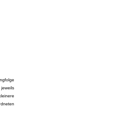
angfolge
 jeweils
kleinere
ordneten