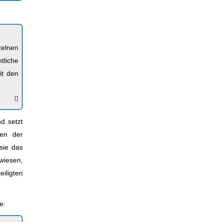
zelnen
tliche
it den
d setzt
nen der
sie das
wiesen,
iligten
e: