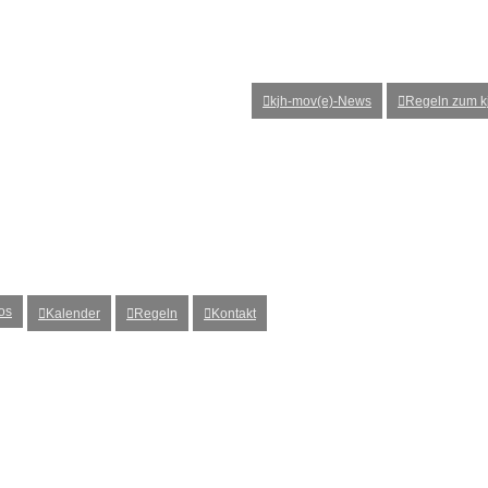
kjh-mov(e)-News
Regeln zum kj
os
Kalender
Regeln
Kontakt