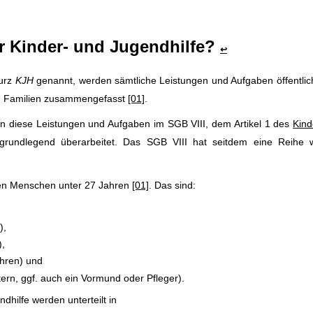
er Kinder- und Jugendhilfe?
↩
kurz
KJH
genannt, werden sämtliche Leistungen und Aufgaben öffentlic
en Familien zusammengefasst
[01]
.
en diese Leistungen und Aufgaben im SGB VIII, dem Artikel 1 des
Kind
rundlegend überarbeitet. Das SGB VIII hat seitdem eine Reihe w
ungen Menschen unter 27 Jahren
[01]
. Das sind:
),
,
ahren) und
tern, ggf. auch ein Vormund oder Pfleger).
dhilfe werden unterteilt in