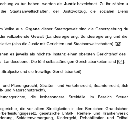
sprechung zu tun haben, werden als
Justiz
bezeichnet. Zu ihr zählen u
die Staatsanwaltschaften, der Justizvollzug, die sozialen Dien
om Volke aus.
Organe
dieser Staatsgewalt sind die Gesetzgebung du
die vollziehende Gewalt (Landesregierung, Bundesregierung und die
ative (also die Justiz mit Gerichten und Staatsanwaltschaften)
[03]
.
 denen es jeweils als höchste Instanz einen obersten Gerichtshof des
 auf Landesebene. Die fünf selbstständigen Gerichtsbarkeiten sind
[04]
:
 Strafjustiz und die freiwillige Gerichtsbarkeit),
au- und Planungsrecht, Straßen- und Verkehrsrecht, Beamtenrecht, Sch
t- und Naturschutzrecht),
ltungsgerichte, die insbesondere Streitfälle im Bereich Steu
sgerichte, die vor allem Streitigkeiten in den Bereichen Grundsicher
erberleistungsgesetz, gesetzliche Unfall-, Renten- und Krankenversi
örderung, Soldatenversorgung, Kindergeld, Rehabilitation und Teilh