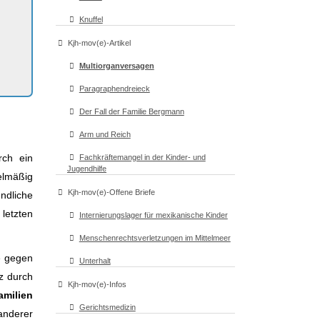
Knuffel
Kjh-mov(e)-Artikel
Multiorganversagen
Paragraphendreieck
Der Fall der Familie Bergmann
Arm und Reich
rch ein
Fachkräftemangel in der Kinder- und
Jugendhilfe
elmäßig
Kjh-mov(e)-Offene Briefe
ndliche
letzten
Internierungslager für mexikanische Kinder
Menschenrechtsverletzungen im Mittelmeer
ße gegen
Unterhalt
z durch
Kjh-mov(e)-Infos
amilien
Gerichtsmedizin
anderer