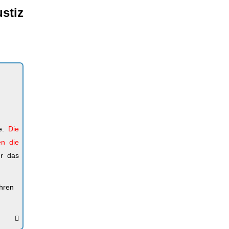
stiz
le.
Die
en die
ür das
ihren