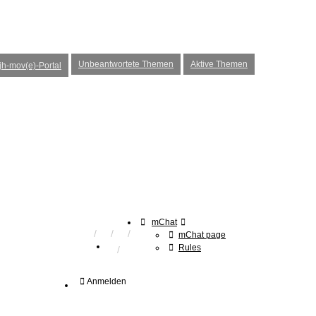
Unbeantwortete Themen
Aktive Themen
h-mov(e)-Portal
mChat
mChat page
Rules
Anmelden