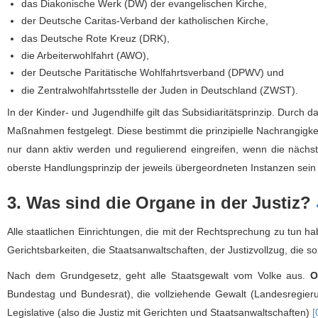
das Diakonische Werk (DW) der evangelischen Kirche,
der Deutsche Caritas-Verband der katholischen Kirche,
das Deutsche Rote Kreuz (DRK),
die Arbeiterwohlfahrt (AWO),
der Deutsche Paritätische Wohlfahrtsverband (DPWV) und
die Zentralwohlfahrtsstelle der Juden in Deutschland (ZWST).
In der Kinder- und Jugendhilfe gilt das Subsidiaritätsprinzip. Durch da
Maßnahmen festgelegt. Diese bestimmt die prinzipielle Nachrangigkeit
nur dann aktiv werden und regulierend eingreifen, wenn die nächst k
oberste Handlungsprinzip der jeweils übergeordneten Instanzen sei
3. Was sind die Organe in der Justiz?
Alle staatlichen Einrichtungen, die mit der Rechtsprechung zu tun h
Gerichtsbarkeiten, die Staatsanwaltschaften, der Justizvollzug, die s
Nach dem Grundgesetz, geht alle Staatsgewalt vom Volke aus.
O
Bundestag und Bundesrat), die vollziehende Gewalt (Landesregier
Legislative (also die Justiz mit Gerichten und Staatsanwaltschaften)
[