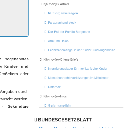
Kjh-mov(e)-Artikel
Multiorganversagen
Paragraphendreieck
Der Fall der Familie Bergmann
Arm und Reich
Fachkräftemangel in der Kinder- und Jugendhilfe
n sogenanntes
Kjh-mov(e)-Offene Briefe
der
Kinder- und
Internierungslager für mexikanische Kinder
Großeltern oder
Menschenrechtsverletzungen im Mittelmeer
Unterhalt
e Vorgaben durch
Kjh-mov(e)-Infos
etauscht werden;
Gerichtsmedizin
- Sekundäre
BUNDESGESETZBLATT