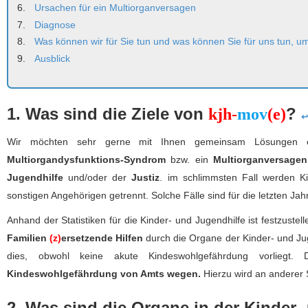
Ursachen für ein Multiorganversagen
Diagnose
Was können wir für Sie tun und was können Sie für uns tun, 
Ausblick
1. Was sind die Ziele von
?
kjh-
mov
(e)
↩
Wir möchten sehr gerne mit Ihnen gemeinsam Lösungen era
Multiorgandysfunktions-Syndrom
bzw. ein
Multiorganversagen
Jugendhilfe
und/oder der
Justiz
. im schlimmsten Fall werden K
sonstigen Angehörigen getrennt. Solche Fälle sind für die letzten Ja
Anhand der Statistiken für die Kinder- und Jugendhilfe ist festzust
Familien
(z)
ersetzende Hilfen
durch die Organe der Kinder- und Jug
dies, obwohl keine akute Kindeswohlgefährdung vorliegt
Kindeswohlgefährdung von Amts wegen.
Hierzu wird an anderer S
2. Was sind die Organe in der Kinder