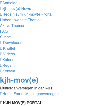
Anmelden
kjh-mov(e)-News
Regeln zum kjh-mov(e)-Portal
Unbeantwortete Themen
Aktive Themen
FAQ
Suche
Downloads
Knuffel
Videos
Kalender
Regeln
Kontakt
kjh-mov(e)
Multiorganversagen in der KJH
Home
Forum
Multiorganversagen
KJH-MOV(E)-PORTAL