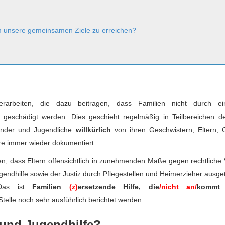
um unsere gemeinsamen Ziele zu erreichen?
rbeiten, die dazu beitragen, dass Familien nicht durch ei
geschädigt werden. Dies geschieht regelmäßig in Teilbereichen 
inder und Jugendliche
willkürlich
von ihren Geschwistern, Eltern, 
hre immer wieder dokumentiert.
ellen, dass Eltern offensichtlich in zunehmenden Maße gegen rechtlich
endhilfe sowie der Justiz durch Pflegestellen und Heimerzieher ausg
. Das ist
Familien
(z)
ersetzende Hilfe, die
/nicht an/
kommt 
telle noch sehr ausführlich berichtet werden.
- und Jugendhilfe?