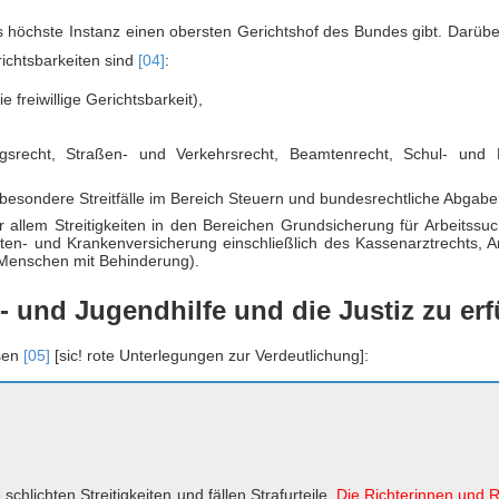
ls höchste Instanz einen obersten Gerichtshof des Bundes gibt. Darübe
richtsbarkeiten sind
[04]
:
ie freiwillige Gerichtsbarkeit),
ungsrecht, Straßen- und Verkehrsrecht, Beamtenrecht, Schul- und 
sbesondere Streitfälle im Bereich Steuern und bundesrechtliche Abgabe
r allem Streitigkeiten in den Bereichen Grundsicherung für Arbeitssu
enten- und Krankenversicherung einschließlich des Kassenarztrechts, A
 Menschen mit Behinderung).
- und Jugendhilfe und die Justiz zu er
esen
[05]
[sic! rote Unterlegungen zur Verdeutlichung]:
hlichten Streitigkeiten und fällen Strafurteile.
Die Richterinnen und R