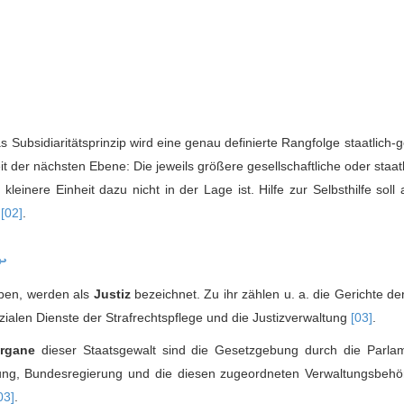
s Subsidiaritätsprinzip wird eine genau definierte Rangfolge staatlich-g
 der nächsten Ebene: Die jeweils größere gesellschaftliche oder staatli
leinere Einheit dazu nicht in der Lage ist. Hilfe zur Selbsthilfe sol
n
[02]
.
↩
aben, werden als
Justiz
bezeichnet. Zu ihr zählen u. a. die Gerichte d
ozialen Dienste der Strafrechtspflege und die Justizverwaltung
[03]
.
rgane
dieser Staatsgewalt sind die Gesetzgebung durch die Parla
ung, Bundesregierung und die diesen zugeordneten Verwaltungsbehö
03]
.