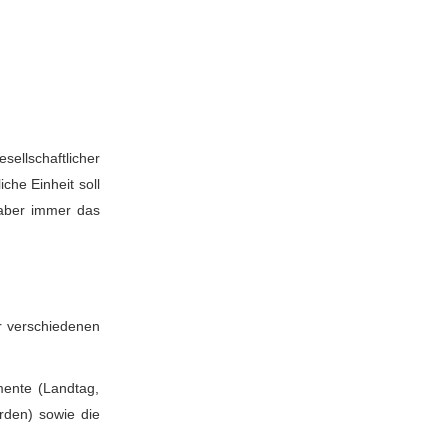
esellschaftlicher
che Einheit soll
l aber immer das
er verschiedenen
mente (Landtag,
rden) sowie die