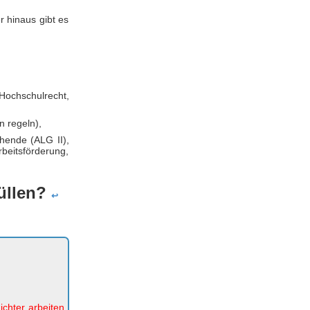
r hinaus gibt es
Hochschulrecht,
n regeln),
chende (ALG II),
rbeitsförderung,
füllen?
↩
ichter arbeiten