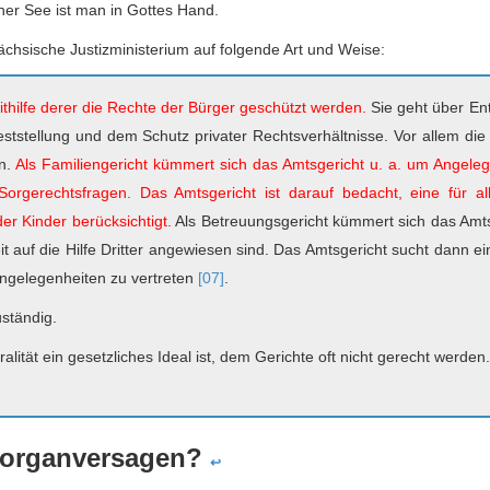
oher See ist man in Gottes Hand.
ächsische Justizministerium auf folgende Art und Weise:
mithilfe derer die Rechte der Bürger geschützt werden.
Sie geht über En
Feststellung und dem Schutz privater Rechtsverhältnisse. Vor allem die
en.
Als Familiengericht kümmert sich das Amtsgericht u. a. um Angeleg
orgerechtsfragen. Das Amtsgericht ist darauf bedacht, eine für all
er Kinder berücksichtigt.
Als Betreuungsgericht kümmert sich das Amt
 auf die Hilfe Dritter angewiesen sind. Das Amtsgericht sucht dann ei
angelegenheiten zu vertreten
[07]
.
uständig.
lität ein gesetzliches Ideal ist, dem Gerichte oft nicht gerecht werden.
tiorganversagen?
↩