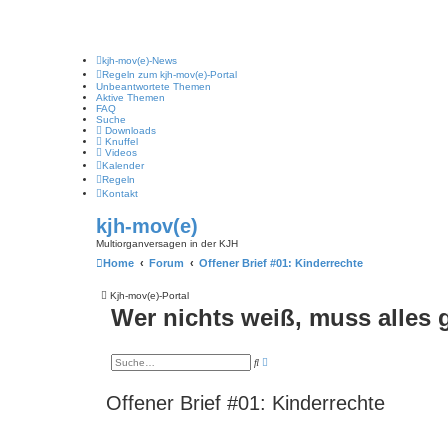
kjh-mov(e)-News
Regeln zum kjh-mov(e)-Portal
Unbeantwortete Themen
Aktive Themen
FAQ
Suche
Downloads
Knuffel
Videos
Kalender
Regeln
Kontakt
kjh-mov(e)
Multiorganversagen in der KJH
Home
Forum
Offener Brief #01: Kinderrechte
Kjh-mov(e)-Portal
Wer nichts weiß, muss alles
E
S
r
u
w
c
e
h
Offener Brief #01: Kinderrechte
i
e
t
e
r
t