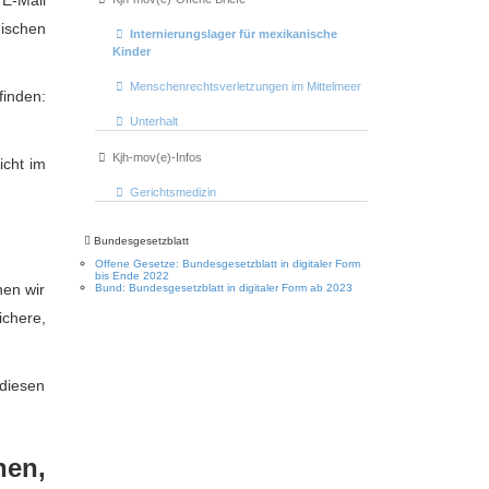
 E-Mail
nischen
Internierungslager für mexikanische
Kinder
Menschenrechtsverletzungen im Mittelmeer
inden:
Unterhalt
Kjh-mov(e)-Infos
icht im
Gerichtsmedizin
Bundesgesetzblatt
Offene Gesetze: Bundesgesetzblatt in digitaler Form
bis Ende 2022
hen wir
Bund: Bundesgesetzblatt in digitaler Form ab 2023
chere,
 diesen
en,