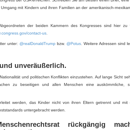
Kongress der USA erreichen. Schreiben Sie am besten einen Brief, eine
en Umgang mit Kindern und ihren Familien an der amerikanisch-mexika
Abgeordneten der beiden Kammern des Kongresses sind hier zu f
w.congress.gov/contact-us
.
ter unter:
@realDonaldTrump
bzw.
@Potus
. Weitere Adressen sind le
 und unveräußerlich.
ationalität und politischen Konflikten einzustehen. Auf lange Sicht se
rsachen zu beseitigen und allen Menschen eine auskömmliche, si
eitet werden, das Kinder nicht von ihren Eltern getrennt und mit
deststandards untergebracht werden.
nschenrechtsrat rückgängig mach