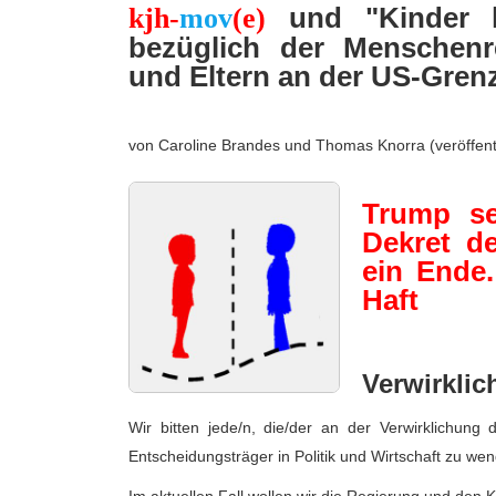
und "Kinder ha
kjh-
mov
(e)
e
S
u
bezüglich der Menschenr
c
h
und Eltern an der US-Gren
e
von Caroline Brandes und Thomas Knorra (veröffentl
Trump se
Dekret d
ein Ende.
Haft
Verwirkli
Wir bitten jede/n, die/der an der Verwirklichung
Entscheidungsträger in Politik und Wirtschaft zu we