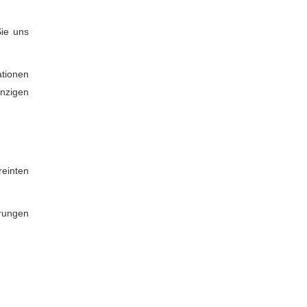
Sie uns
tionen
inzigen
einten
erungen