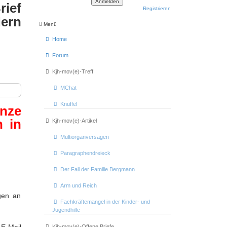
ief
Registrieren
ern
Menü
Home
Forum
Kjh-mov(e)-Treff
MChat
Knuffel
nze
n in
Kjh-mov(e)-Artikel
Multiorganversagen
Paragraphendreieck
Der Fall der Familie Bergmann
Arm und Reich
ngen an
Fachkräftemangel in der Kinder- und
Jugendhilfe
Kjh-mov(e)-Offene Briefe