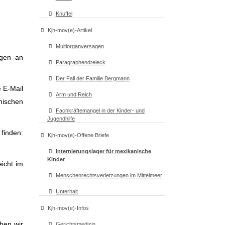
Knuffel
Kjh-mov(e)-Artikel
Multiorganversagen
ngen an
Paragraphendreieck
Der Fall der Familie Bergmann
e E-Mail
Arm und Reich
nischen
Fachkräftemangel in der Kinder- und
Jugendhilfe
finden:
Kjh-mov(e)-Offene Briefe
Internierungslager für mexikanische
Kinder
eicht im
Menschenrechtsverletzungen im Mittelmeer
Unterhalt
Kjh-mov(e)-Infos
ehen wir
Gerichtsmedizin