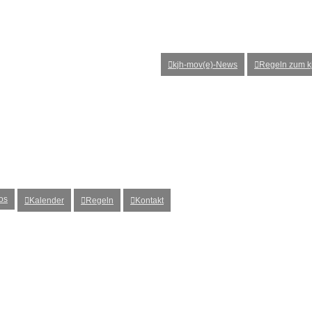
kjh-mov(e)-News
Regeln zum kj
os
Kalender
Regeln
Kontakt