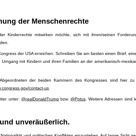
chung der Menschenrechte
 der Kinderrechte mitwirken möchte, sich mit ihren/seinen Forderu
nden.
 Kongress der USA erreichen. Schreiben Sie am besten einen Brief, ein
en Umgang mit Kindern und ihren Familien an der amerikanisch-mexika
 Abgeordneten der beiden Kammern des Kongresses sind hier zu 
w.congress.gov/contact-us
.
tter unter:
@realDonaldTrump
bzw.
@Potus
. Weitere Adressen sind l
 und unveräußerlich.
ationalität und politischen Konflikten einzustehen. Auf lange Sicht s