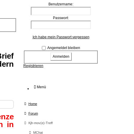
Benutzername:
Passwort:
Ich habe mein Passwort vergessen
Angemeldet bleiben
rief
dern
Registrieren
Menü
Home
Forum
enze
n in
Kjh-mov(e)-Treff
MChat