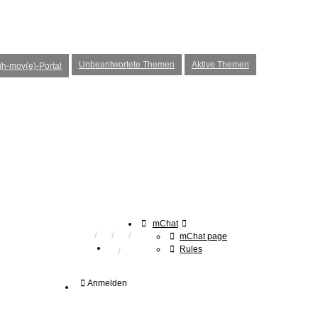
Unbeantwortete Themen
Aktive Themen
h-mov(e)-Portal
mChat
mChat page
Rules
Anmelden